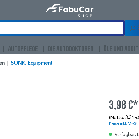
AUTOPFLEGE
DIE AUTODOKTOREN
ÖLE UND ADDIT
en
|
SONIC Equipment
3,98 €*
(Netto: 3,34 €
Preise inkl. MwSt
Verfügbar, L