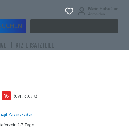
Mein FabuCar
Anmelden
SUCHEN
IVE
KFZ-ERSATZTEILE
%
(UVP:
6,03 €
)
)
. zzgl. Versandkosten
ieferzeit: 2-7 Tage