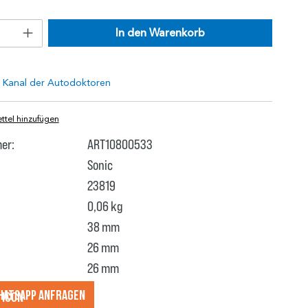
In den Warenkorb
tel hinzufügen
er:
ART10800533
Sonic
23819
0,06 kg
38 mm
26 mm
26 mm
hatsApp anfragеn