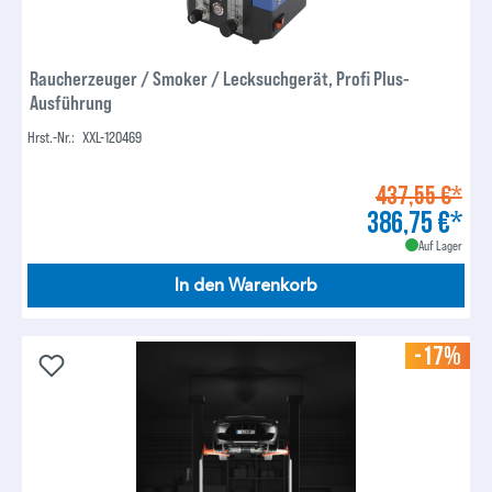
Raucherzeuger / Smoker / Lecksuchgerät, Profi Plus-
Ausführung
Hrst.-Nr.:
XXL-120469
437,55 €*
386,75 €*
Auf Lager
In den Warenkorb
-17%