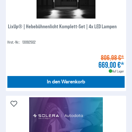
LixUp® | Hebebühnenlicht Komplett-Set | 4x LED Lampen
Hrst.-Nr.:
13092502
806,98 €*
669,00 €*
Auf Lager
In den Warenkorb