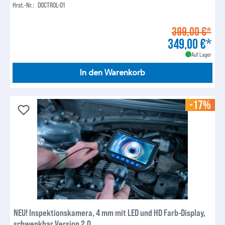
Hrst.-Nr.:
DOCTROL-01
399,00 €*
349,00 €*
Auf Lager
In den Warenkorb
-17%
NEU! Inspektionskamera, 4 mm mit LED und HD Farb-Display,
schwenkbar Version 2.0