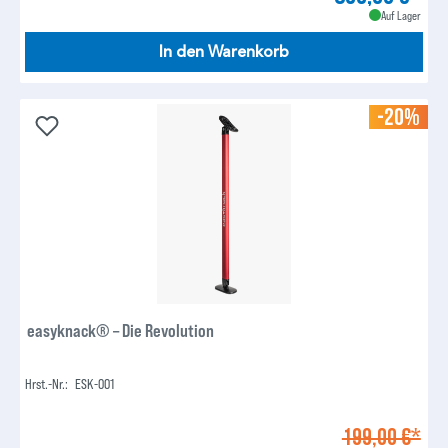
Auf Lager
In den Warenkorb
-20%
easyknack® – Die Revolution
Hrst.-Nr.:
ESK-001
199,00 €*