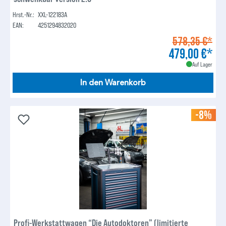
Hrst.-Nr.:
XXL-122183A
EAN:
4251294832020
578,35 €*
479,00 €*
Auf Lager
In den Warenkorb
-8%
Profi-Werkstattwagen “Die Autodoktoren” (limitierte