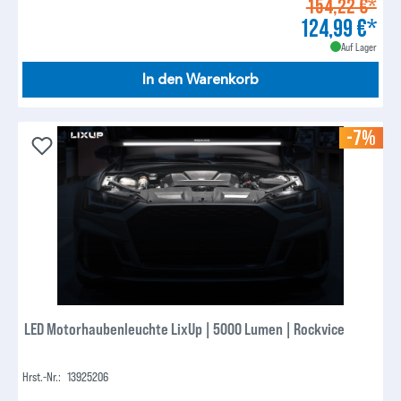
154,22 €*
124,99 €*
Auf Lager
In den Warenkorb
-7%
LED Motorhaubenleuchte LixUp | 5000 Lumen | Rockvice
Hrst.-Nr.:
13925206