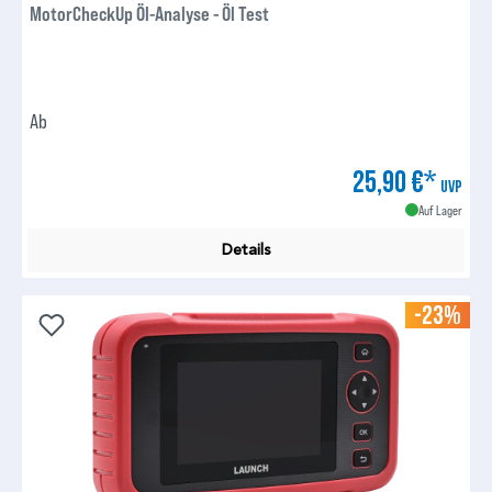
MotorCheckUp Öl-Analyse - Öl Test
Ab
25,90 €*
UVP
Auf Lager
Details
-23%