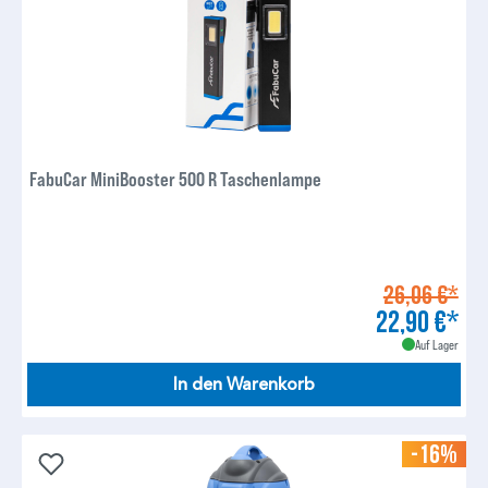
FabuCar MiniBooster 500 R Taschenlampe
26,06 €*
22,90 €*
Auf Lager
In den Warenkorb
-16%