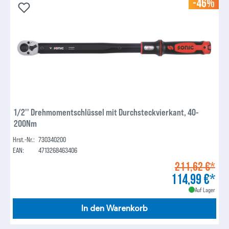
-46%
1/2'' Drehmomentschlüssel mit Durchsteckvierkant, 40-
200Nm
Hrst.-Nr.:
730340200
EAN:
4713268463406
211,62 €*
114,99 €*
Auf Lager
In den Warenkorb