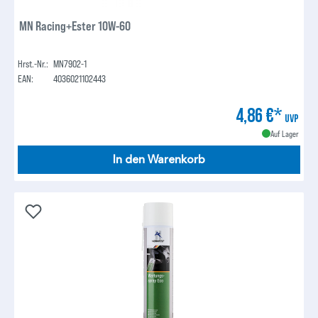
MN Racing+Ester 10W-60
Hrst.-Nr.:
MN7902-1
EAN:
4036021102443
4,86 €*
UVP
Auf Lager
In den Warenkorb