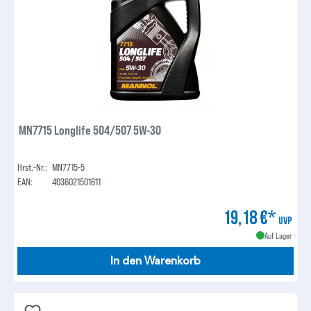
MN7715 Longlife 504/507 5W-30
Hrst.-Nr.:
MN7715-5
EAN:
4036021501611
19,18 €*
UVP
Auf Lager
In den Warenkorb