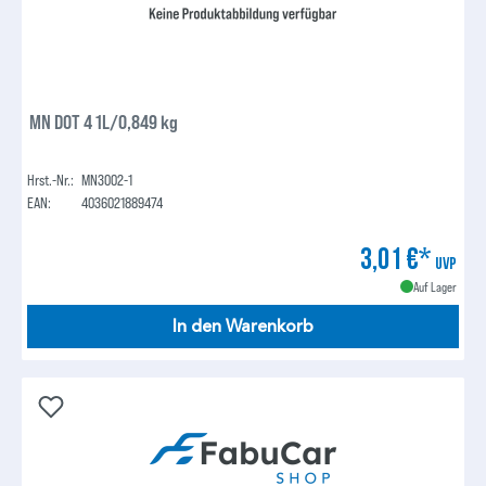
MN DOT 4 1L/0,849 kg
Hrst.-Nr.:
MN3002-1
EAN:
4036021889474
3,01 €*
UVP
Auf Lager
In den Warenkorb