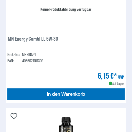
MN Energy Combi LL 5W-30
Hrst.-Nr.:
MN7907-1
EAN:
4036021101309
6,15 €*
UVP
Auf Lager
In den Warenkorb