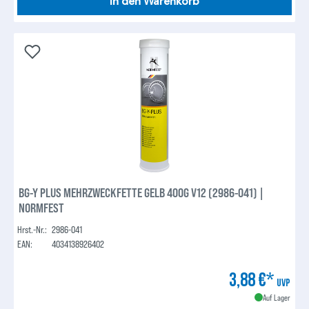
In den Warenkorb
BG-Y PLUS MEHRZWECKFETTE GELB 400G V12 (2986-041) |
NORMFEST
Hrst.-Nr.:
2986-041
EAN:
4034138926402
3,88 €*
UVP
Auf Lager