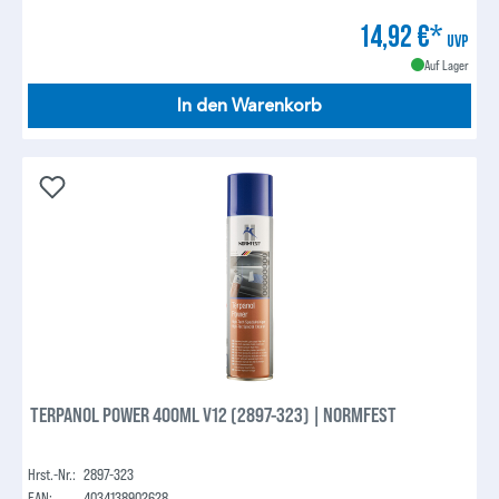
14,92 €*
UVP
Auf Lager
In den Warenkorb
TERPANOL POWER 400ML V12 (2897-323) | NORMFEST
Hrst.-Nr.:
2897-323
EAN:
4034138902628