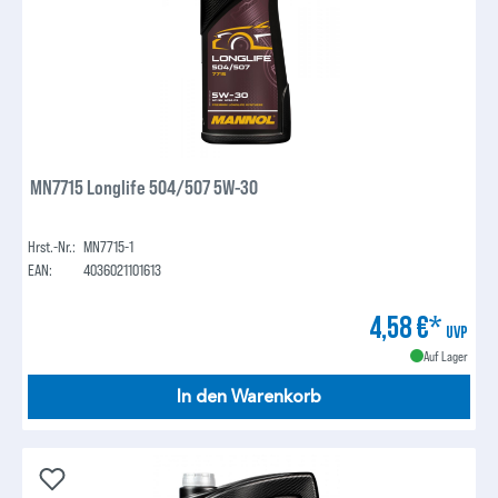
MN7715 Longlife 504/507 5W-30
Hrst.-Nr.:
MN7715-1
EAN:
4036021101613
4,58 €*
UVP
Auf Lager
In den Warenkorb