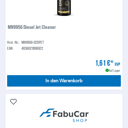
MN9956 Diesel Jet Cleaner
Hrst.-Nr.:
MN9956-025PET
EAN:
4036021896922
1,61 €*
UVP
Auf Lager
In den Warenkorb