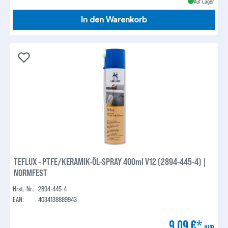
Auf Lager
In den Warenkorb
TEFLUX - PTFE/KERAMIK-ÖL-SPRAY 400ml V12 (2894-445-4) |
NORMFEST
Hrst.-Nr.:
2894-445-4
EAN:
4034138889943
9,09 €*
UVP