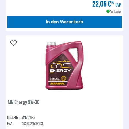
22,06 €*
UVP
Auf Lager
In den Warenkorb
MN Energy 5W-30
Hrst.-Nr.:
MN7511-5
EAN:
4036021503103