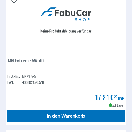
MN Extreme 5W-40
Hrst.-Nr.:
MN7915-5
EAN:
4036021525518
17,21 €*
UVP
Auf Lager
In den Warenkorb