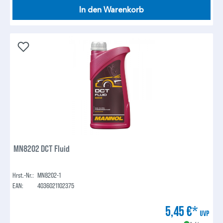
In den Warenkorb
MN8202 DCT Fluid
Hrst.-Nr.:
MN8202-1
EAN:
4036021102375
5,45 €*
UVP