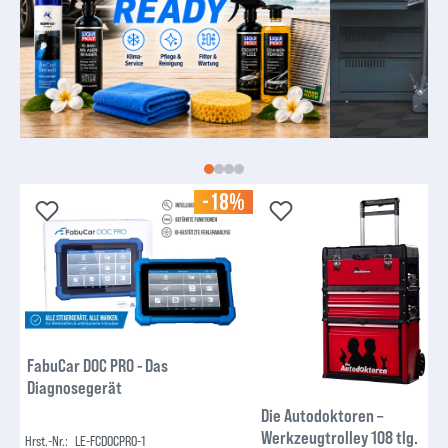
-18%
-
FabuCar DOC PRO - Das
Diagnosegerät
Die Autodoktoren –
Werkzeugtrolley 108 tlg.
Hrst.-Nr.:
LE-FCDOCPRO-1