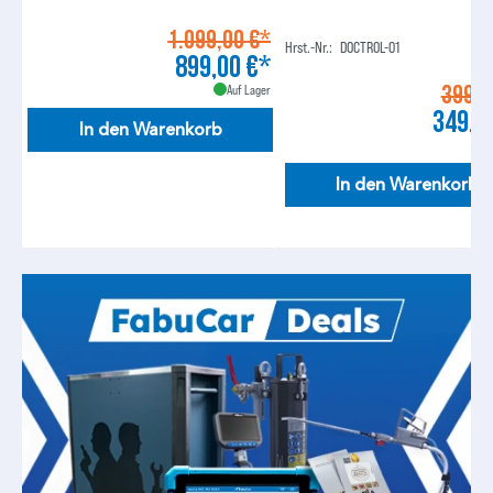
1.099,00 €*
Hrst.-Nr.:
DOCTROL-01
899,00 €*
399,0
Auf Lager
349,0
In den Warenkorb
A
In den Warenkorb