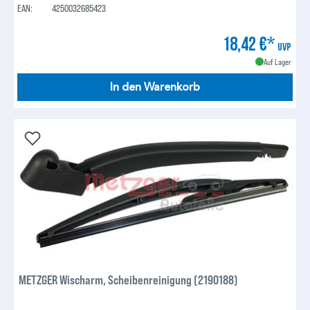
EAN:
4250032685423
18,42 €*
UVP
Auf Lager
In den Warenkorb
METZGER Wischarm, Scheibenreinigung (2190188)