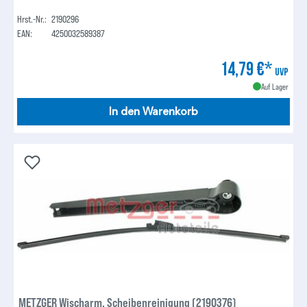
Hrst.-Nr.:
2190296
EAN:
4250032589387
14,79 €*
UVP
Auf Lager
In den Warenkorb
METZGER Wischarm, Scheibenreinigung (2190376)