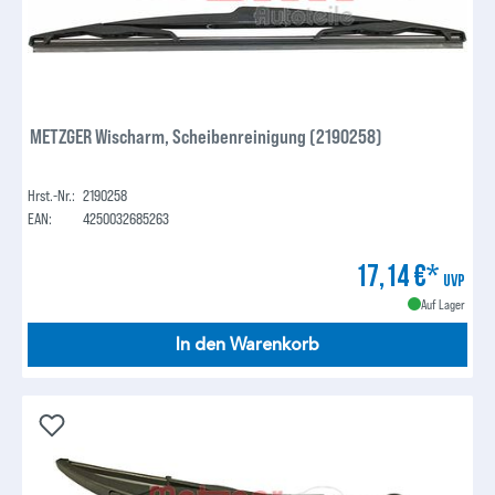
METZGER Wischarm, Scheibenreinigung (2190258)
Hrst.-Nr.:
2190258
EAN:
4250032685263
17,14 €*
UVP
Auf Lager
In den Warenkorb