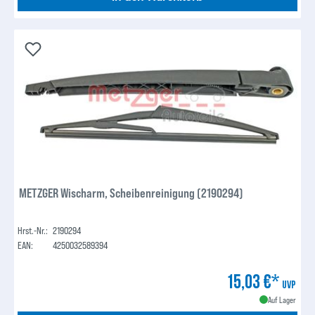
METZGER Wischarm, Scheibenreinigung (2190294)
Hrst.-Nr.:
2190294
EAN:
4250032589394
15,03 €*
UVP
Auf Lager