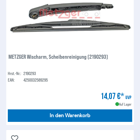
METZGER Wischarm, Scheibenreinigung (2190293)
Hrst.-Nr.:
2190293
EAN:
4250032589295
14,07 €*
UVP
Auf Lager
In den Warenkorb