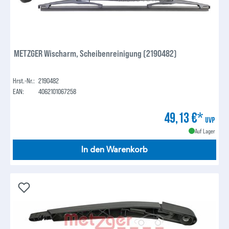
METZGER Wischarm, Scheibenreinigung (2190482)
Hrst.-Nr.:
2190482
EAN:
4062101067258
49,13 €*
UVP
Auf Lager
In den Warenkorb