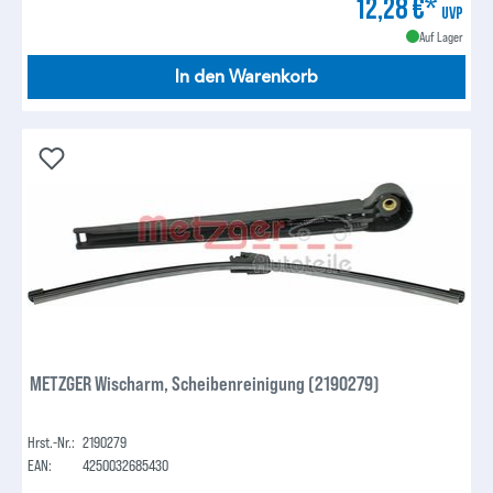
12,28 €*
UVP
Auf Lager
In den Warenkorb
METZGER Wischarm, Scheibenreinigung (2190279)
Hrst.-Nr.:
2190279
EAN:
4250032685430