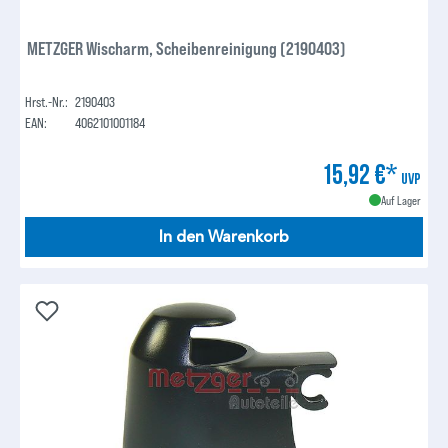
METZGER Wischarm, Scheibenreinigung (2190403)
Hrst.-Nr.:
2190403
EAN:
4062101001184
15,92 €*
UVP
Auf Lager
In den Warenkorb