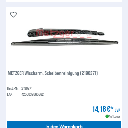
METZGER Wischarm, Scheibenreinigung (2190271)
Hrst.-Nr.:
2190271
EAN:
4250032685362
14,18 €*
UVP
Auf Lager
In den Warenkorb