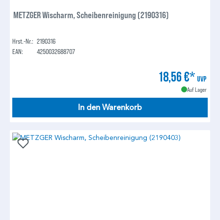
METZGER Wischarm, Scheibenreinigung (2190316)
Hrst.-Nr.:
2190316
EAN:
4250032688707
18,56 €*
UVP
Auf Lager
In den Warenkorb