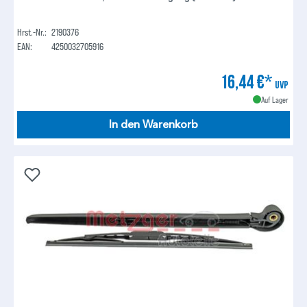
Hrst.-Nr.:
2190376
EAN:
4250032705916
16,44 €*
UVP
Auf Lager
In den Warenkorb