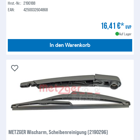
Hrst.-Nr.:
2190188
EAN:
4250032604868
16,41 €*
UVP
Auf Lager
In den Warenkorb
METZGER Wischarm, Scheibenreinigung (2190296)