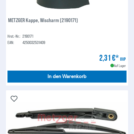
METZGER Kappe, Wischarm (2190171)
Hrst.-Nr.:
2190171
EAN:
4250032531409
2,31 €*
UVP
Auf Lager
In den Warenkorb