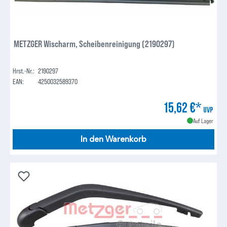
METZGER Wischarm, Scheibenreinigung (2190297)
Hrst.-Nr.:
2190297
EAN:
4250032589370
15,62 €*
UVP
Auf Lager
In den Warenkorb