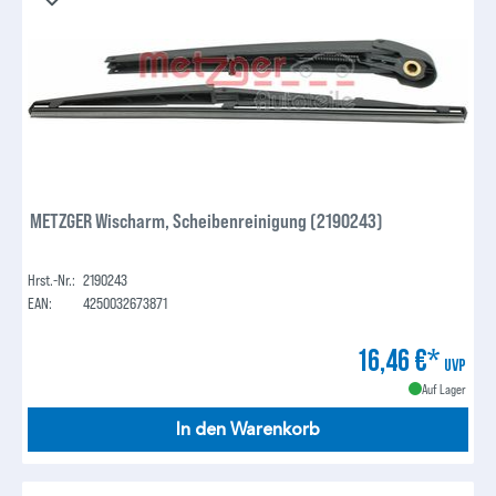
METZGER Wischarm, Scheibenreinigung (2190243)
Hrst.-Nr.:
2190243
EAN:
4250032673871
16,46 €*
UVP
Auf Lager
In den Warenkorb