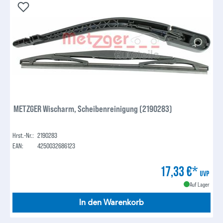
METZGER Wischarm, Scheibenreinigung (2190283)
Hrst.-Nr.:
2190283
EAN:
4250032686123
17,33 €*
UVP
Auf Lager
In den Warenkorb