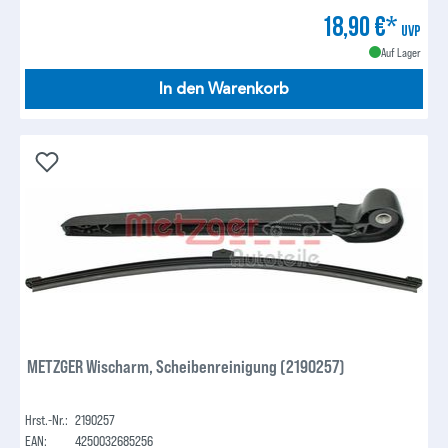
18,90 €*
UVP
Auf Lager
In den Warenkorb
METZGER Wischarm, Scheibenreinigung (2190257)
Hrst.-Nr.:
2190257
EAN:
4250032685256