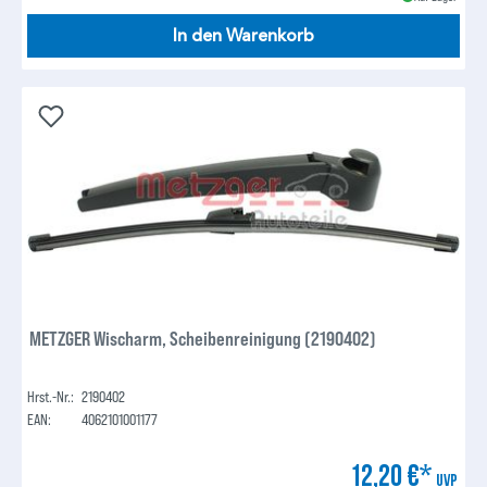
In den Warenkorb
METZGER Wischarm, Scheibenreinigung (2190402)
Hrst.-Nr.:
2190402
EAN:
4062101001177
12,20 €*
UVP