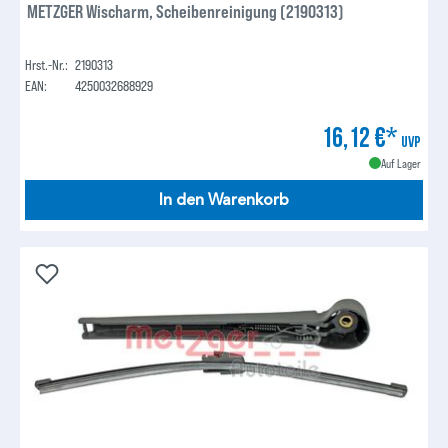
METZGER Wischarm, Scheibenreinigung (2190313)
Hrst.-Nr.:
2190313
EAN:
4250032688929
16,12 €*
UVP
Auf Lager
In den Warenkorb