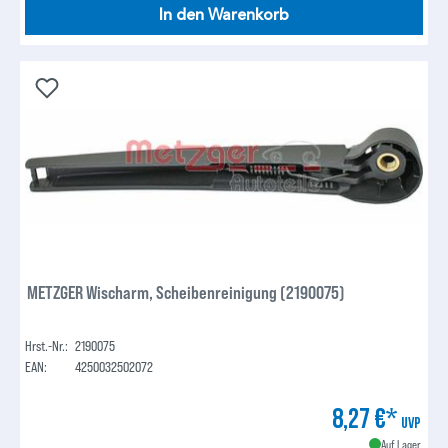
In den Warenkorb
METZGER Wischarm, Scheibenreinigung (2190075)
Hrst.-Nr.:
2190075
EAN:
4250032502072
8,27 €*
UVP
Auf Lager