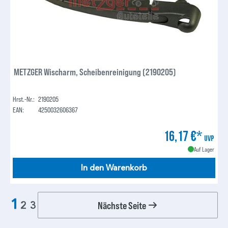
METZGER Wischarm, Scheibenreinigung (2190205)
Hrst.-Nr.:
2190205
EAN:
4250032606367
16,17 €*
UVP
Auf Lager
In den Warenkorb
1
Nächste Seite
2
3