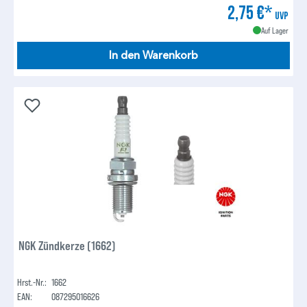
2,75 €*
UVP
Auf Lager
In den Warenkorb
NGK Zündkerze (1662)
Hrst.-Nr.:
1662
EAN:
087295016626