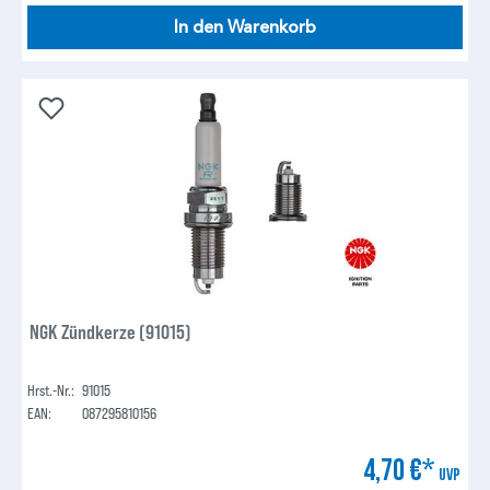
In den Warenkorb
NGK Zündkerze (91015)
Hrst.-Nr.:
91015
EAN:
087295810156
4,70 €*
UVP