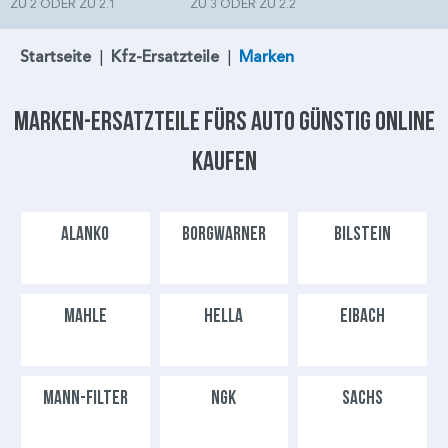
ZU 2 ODER ZU 2.1
ZU 3 ODER ZU 2.2
Startseite
|
Kfz-Ersatzteile
|
Marken
Marken-Ersatzteile fürs Auto günstig online
kaufen
ALANKO
BORGWARNER
BILSTEIN
MAHLE
HELLA
EIBACH
MANN-FILTER
NGK
SACHS