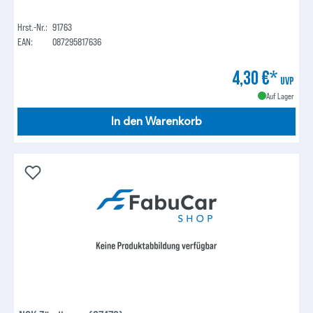
Hrst.-Nr.:
91763
EAN:
087295817636
4,30 €*
UVP
Auf Lager
In den Warenkorb