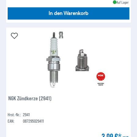
Auf Lager
In den Warenkorb
NGK Zündkerze (2941)
Hrst.-Nr.:
2941
EAN:
087295029411
3,09 €*