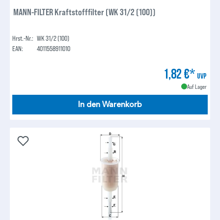
MANN-FILTER Kraftstofffilter (WK 31/2 (100))
Hrst.-Nr.:
WK 31/2 (100)
EAN:
4011558911010
1,82 €*
UVP
Auf Lager
In den Warenkorb