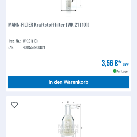
MANN-FILTER Kraftstofffilter (WK 21 (10))
Hrst.-Nr.:
WK 21 (10)
EAN:
4011558900021
3,56 €*
UVP
Auf Lager
In den Warenkorb