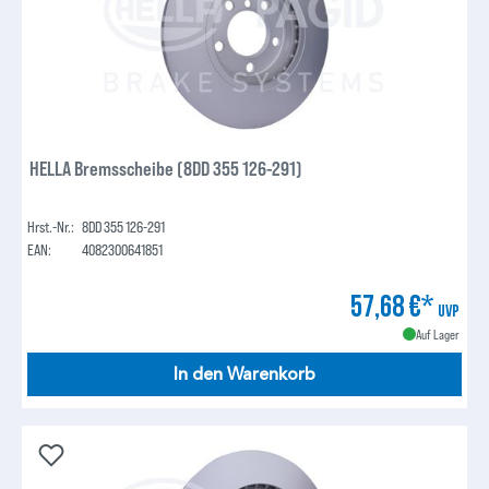
HELLA Bremsscheibe (8DD 355 126-291)
Hrst.-Nr.:
8DD 355 126-291
EAN:
4082300641851
57,68 €*
UVP
Auf Lager
In den Warenkorb