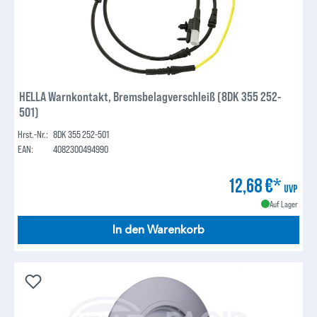
HELLA Warnkontakt, Bremsbelagverschleiß (8DK 355 252-
501)
Hrst.-Nr.:
8DK 355 252-501
EAN:
4082300494990
12,68 €*
UVP
Auf Lager
In den Warenkorb