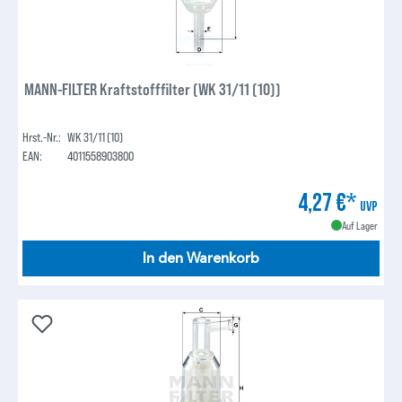
MANN-FILTER Kraftstofffilter (WK 31/11 (10))
Hrst.-Nr.:
WK 31/11 (10)
EAN:
4011558903800
4,27 €*
UVP
Auf Lager
In den Warenkorb