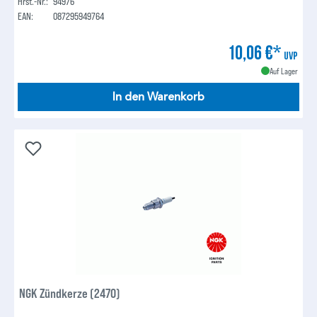
Hrst.-Nr.:
94976
EAN:
087295949764
10,06 €*
UVP
Auf Lager
In den Warenkorb
NGK Zündkerze (2470)