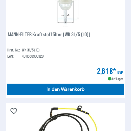
MANN-FILTER Kraftstofffilter (WK 31/5 (10))
Hrst.-Nr.:
WK 31/5 (10)
EAN:
4011558900328
2,61 €*
UVP
Auf Lager
In den Warenkorb