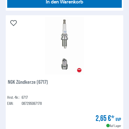
In den Warenkorb
NGK Zündkerze (6717)
Hrst.-Nr.:
6717
EAN:
087295067178
2,65 €*
UVP
Auf Lager