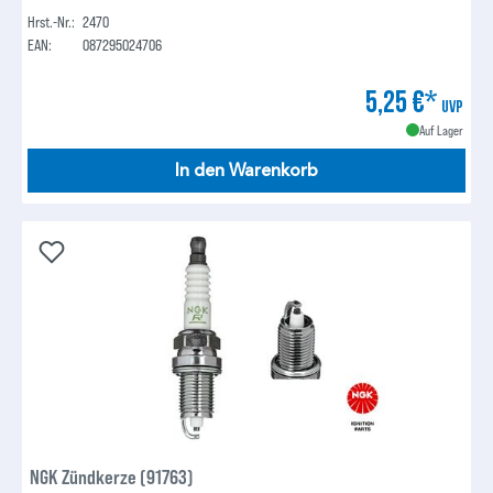
Hrst.-Nr.:
2470
EAN:
087295024706
5,25 €*
UVP
Auf Lager
In den Warenkorb
NGK Zündkerze (91763)