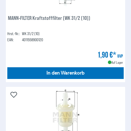
MANN-FILTER Kraftstofffilter (WK 31/2 (10))
Hrst.-Nr.:
WK 31/2 (10)
EAN:
4011558900120
1,90 €*
UVP
Auf Lager
In den Warenkorb