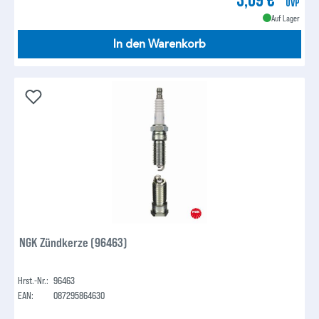
UVP
Auf Lager
In den Warenkorb
NGK Zündkerze (96463)
Hrst.-Nr.:
96463
EAN:
087295864630