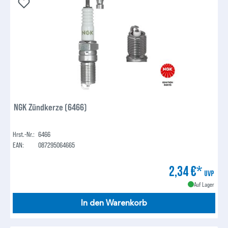
NGK Zündkerze (6466)
Hrst.-Nr.:
6466
EAN:
087295064665
2,34 €*
UVP
Auf Lager
In den Warenkorb