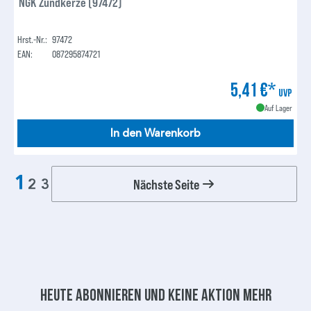
NGK Zündkerze (97472)
Hrst.-Nr.:
97472
EAN:
087295874721
5,41 €*
UVP
Auf Lager
In den Warenkorb
1
Nächste Seite
2
3
Heute abonnieren und keine aktion mehr