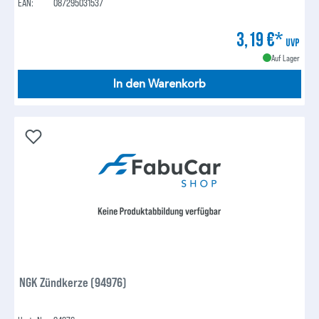
EAN:
087295031537
3,19 €*
UVP
Auf Lager
In den Warenkorb
NGK Zündkerze (94976)