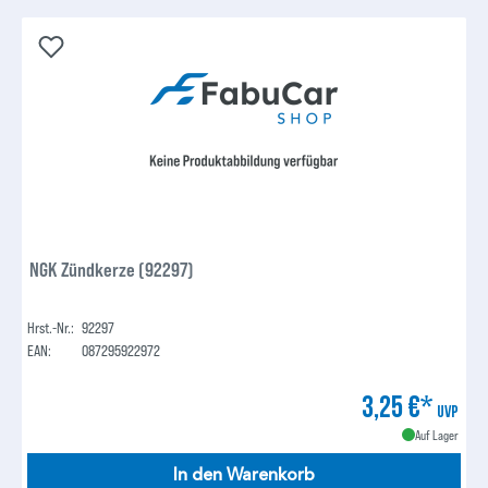
NGK Zündkerze (92297)
Hrst.-Nr.:
92297
EAN:
087295922972
3,25 €*
UVP
Auf Lager
In den Warenkorb