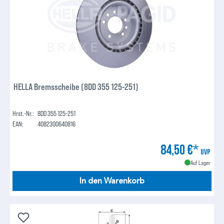
HELLA Bremsscheibe (8DD 355 125-251)
Hrst.-Nr.:
8DD 355 125-251
EAN:
4082300640816
84,50 €*
UVP
Auf Lager
In den Warenkorb