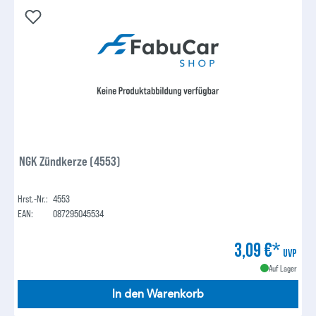
NGK Zündkerze (4553)
Hrst.-Nr.:
4553
EAN:
087295045534
3,09 €*
UVP
Auf Lager
In den Warenkorb