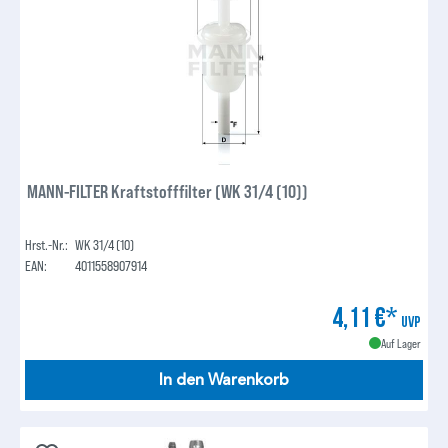
MANN-FILTER Kraftstofffilter (WK 31/4 (10))
Hrst.-Nr.:
WK 31/4 (10)
EAN:
4011558907914
4,11 €*
UVP
Auf Lager
In den Warenkorb