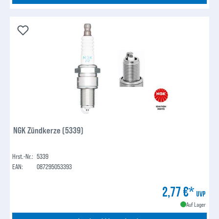
NGK Zündkerze (5339)
Hrst.-Nr.:
5339
EAN:
087295053393
2,77 €*
UVP
Auf Lager