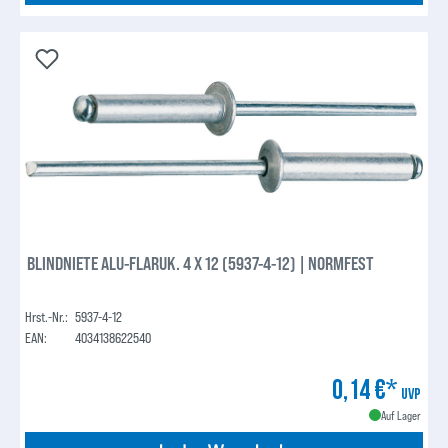
BLINDNIETE ALU-FLARUK. 4 X 12 (5937-4-12) | NORMFEST
Hrst.-Nr.:
5937-4-12
EAN:
4034138622540
0,14 €*
UVP
Auf Lager