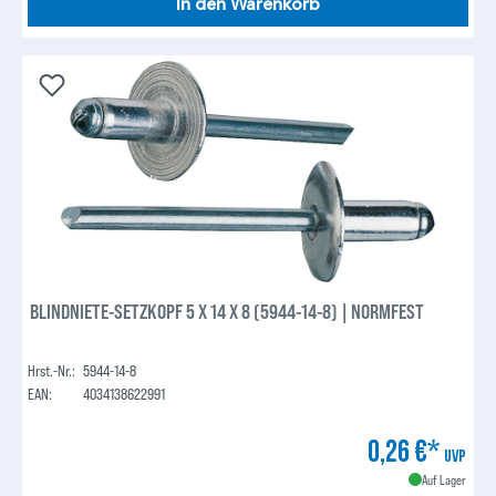
In den Warenkorb
BLINDNIETE-SETZKOPF 5 X 14 X 8 (5944-14-8) | NORMFEST
Hrst.-Nr.:
5944-14-8
EAN:
4034138622991
0,26 €*
UVP
Auf Lager