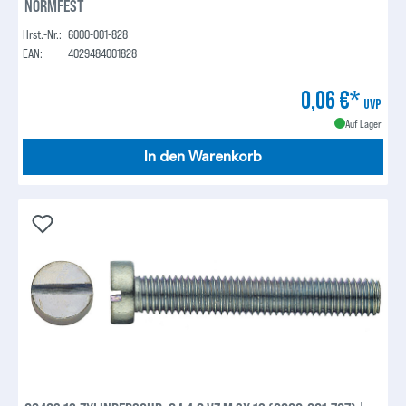
NORMFEST
Hrst.-Nr.:
6000-001-828
EAN:
4029484001828
0,06 €*
UVP
Auf Lager
In den Warenkorb