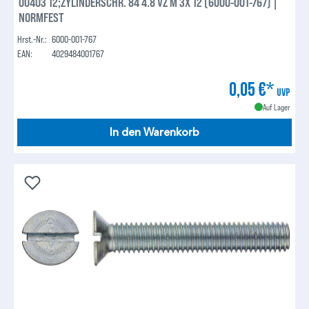
00403 12;ZYLINDERSCHR. 84 4.8 VZ M 3X 12 (6000-001-767) |
NORMFEST
Hrst.-Nr.:
6000-001-767
EAN:
4029484001767
0,05 €*
UVP
Auf Lager
In den Warenkorb