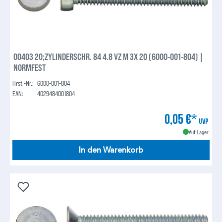
00403 20;ZYLINDERSCHR. 84 4.8 VZ M 3X 20 (6000-001-804) |
NORMFEST
Hrst.-Nr.:
6000-001-804
EAN:
4029484001804
0,05 €*
UVP
Auf Lager
In den Warenkorb