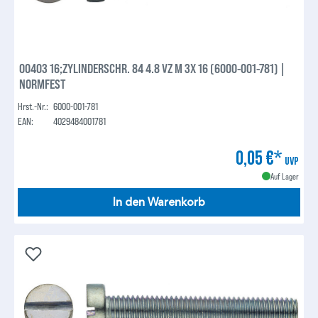
00403 16;ZYLINDERSCHR. 84 4.8 VZ M 3X 16 (6000-001-781) |
NORMFEST
Hrst.-Nr.:
6000-001-781
EAN:
4029484001781
0,05 €*
UVP
Auf Lager
In den Warenkorb