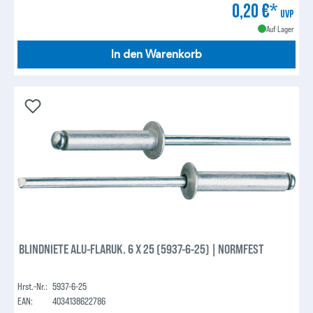
0,20 €*
UVP
Auf Lager
In den Warenkorb
BLINDNIETE ALU-FLARUK. 6 X 25 (5937-6-25) | NORMFEST
Hrst.-Nr.:
5937-6-25
EAN:
4034138622786