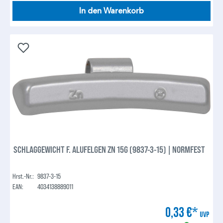
In den Warenkorb
SCHLAGGEWICHT F. ALUFELGEN ZN 15G (9837-3-15) | NORMFEST
Hrst.-Nr.:
9837-3-15
EAN:
4034138889011
0,33 €*
UVP