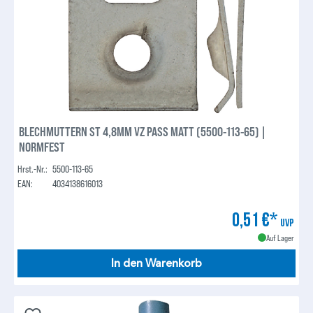
BLECHMUTTERN ST 4,8MM VZ PASS MATT (5500-113-65) |
NORMFEST
Hrst.-Nr.:
5500-113-65
EAN:
4034138616013
0,51 €*
UVP
Auf Lager
In den Warenkorb