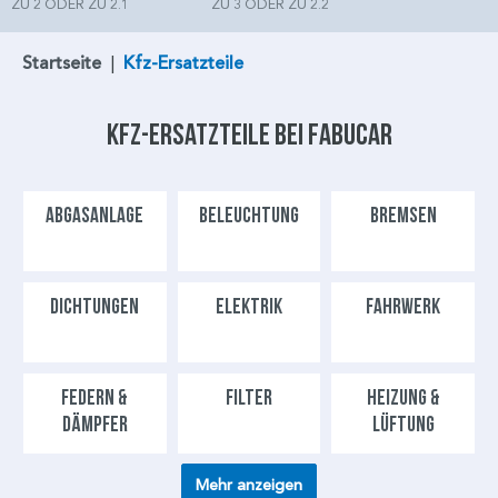
ZU 2 ODER ZU 2.1
ZU 3 ODER ZU 2.2
Startseite
|
Kfz-Ersatzteile
Kfz-Ersatzteile bei FabuCar
ABGASANLAGE
BELEUCHTUNG
BREMSEN
DICHTUNGEN
ELEKTRIK
FAHRWERK
FEDERN &
FILTER
HEIZUNG &
DÄMPFER
LÜFTUNG
Mehr anzeigen