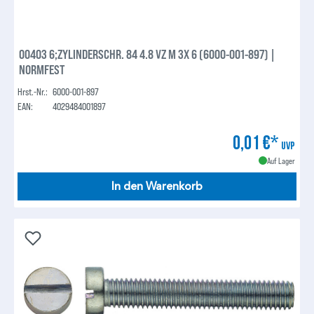
00403 6;ZYLINDERSCHR. 84 4.8 VZ M 3X 6 (6000-001-897) |
NORMFEST
Hrst.-Nr.:
6000-001-897
EAN:
4029484001897
0,01 €*
UVP
Auf Lager
In den Warenkorb