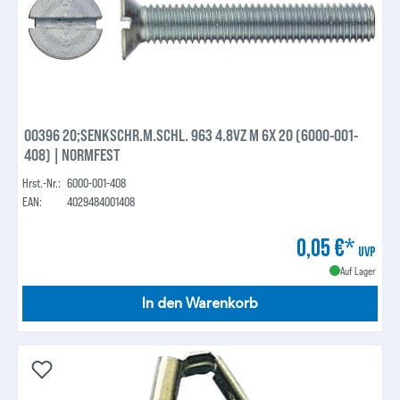
00396 20;SENKSCHR.M.SCHL. 963 4.8VZ M 6X 20 (6000-001-
408) | NORMFEST
Hrst.-Nr.:
6000-001-408
EAN:
4029484001408
0,05 €*
UVP
Auf Lager
In den Warenkorb