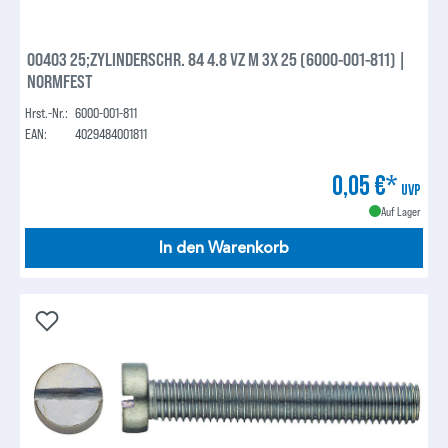
00403 25;ZYLINDERSCHR. 84 4.8 VZ M 3X 25 (6000-001-811) |
NORMFEST
Hrst.-Nr.:
6000-001-811
EAN:
4029484001811
0,05 €*
UVP
Auf Lager
In den Warenkorb