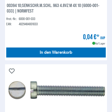
00394 10;SENKSCHR.M.SCHL. 963 4.8VZ M 4X 10 (6000-001-
033) | NORMFEST
Hrst.-Nr.:
6000-001-033
EAN:
4029484001033
0,04 €*
UVP
Auf Lager
In den Warenkorb