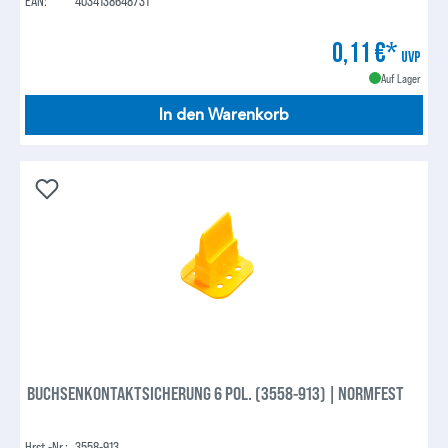
EAN:
4034138648731
0,11 €*
UVP
Auf Lager
In den Warenkorb
BUCHSENKONTAKTSICHERUNG 6 POL. (3558-913) | NORMFEST
Hrst.-Nr.:
3558-913