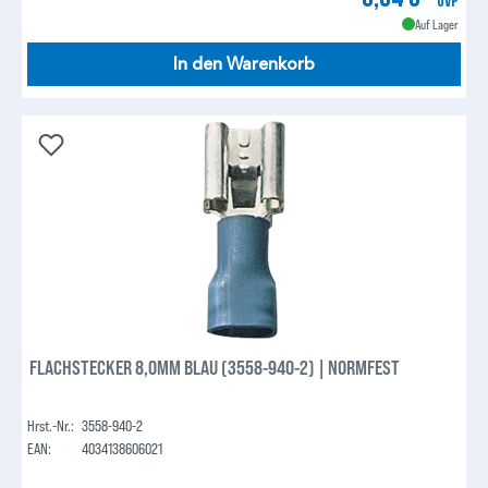
UVP
Auf Lager
In den Warenkorb
FLACHSTECKER 8,0MM BLAU (3558-940-2) | NORMFEST
Hrst.-Nr.:
3558-940-2
EAN:
4034138606021