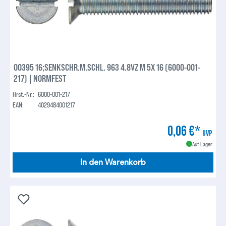
00395 16;SENKSCHR.M.SCHL. 963 4.8VZ M 5X 16 (6000-001-
217) | NORMFEST
Hrst.-Nr.:
6000-001-217
EAN:
4029484001217
0,06 €*
UVP
Auf Lager
In den Warenkorb