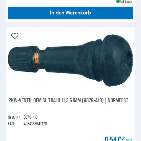
Auf Lager
In den Warenkorb
PKW-VENTIL OEM SL TR418 11,3 61MM (9879-418) | NORMFEST
Hrst.-Nr.:
9879-418
EAN:
4034138647178
0,54 €*