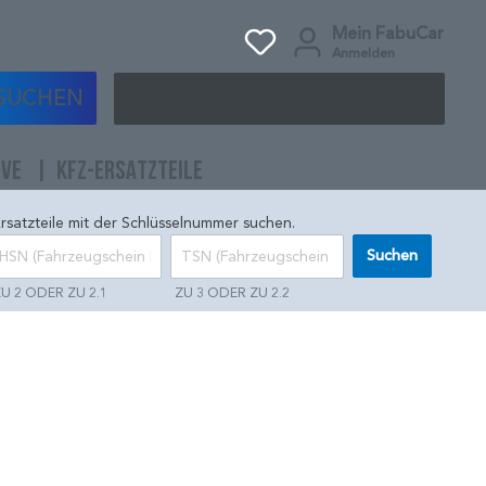
Mein FabuCar
Anmelden
SUCHEN
IVE
KFZ-ERSATZTEILE
rsatzteile mit der Schlüsselnummer suchen.
Suchen
U 2 ODER ZU 2.1
ZU 3 ODER ZU 2.2