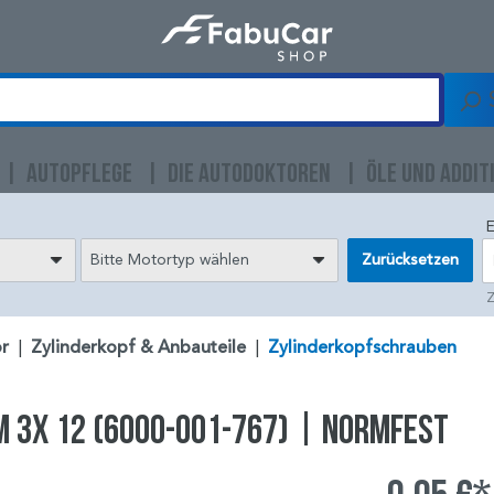
AUTOPFLEGE
DIE AUTODOKTOREN
ÖLE UND ADDIT
E
Bitte Motortyp wählen
Zurücksetzen
Z
r
|
Zylinderkopf & Anbauteile
|
Zylinderkopfschrauben
 M 3X 12 (6000-001-767) | NORMFEST