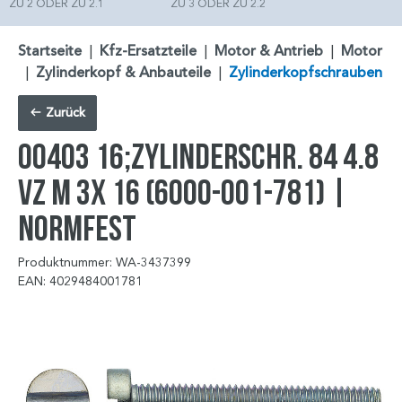
ZU 2 ODER ZU 2.1
ZU 3 ODER ZU 2.2
Startseite
|
Kfz-Ersatzteile
|
Motor & Antrieb
|
Motor
|
Zylinderkopf & Anbauteile
|
Zylinderkopfschrauben
Zurück
00403 16;ZYLINDERSCHR. 84 4.8
VZ M 3X 16 (6000-001-781) |
NORMFEST
Produktnummer: WA-3437399
EAN: 4029484001781