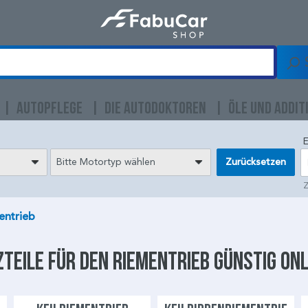
AUTOPFLEGE
DIE AUTODOKTOREN
ÖLE UND ADDIT
E
Bitte Motortyp wählen
Zurücksetzen
Z
entrieb
zteile für den
Riementrieb
günstig onl