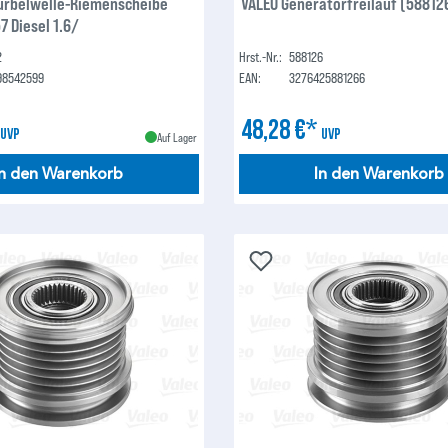
Kurbelwelle-Riemenscheibe
VALEO Generatorfreilauf (58812
 Diesel 1.6/
2
Hrst.-Nr.:
588126
98542599
EAN:
3276425881266
*
48,28 €*
UVP
UVP
Auf Lager
In den Warenkorb
In den Warenkorb