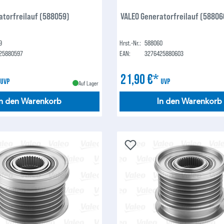
atorfreilauf (588059)
VALEO Generatorfreilauf (58806
9
Hrst.-Nr.:
588060
25880597
EAN:
3276425880603
*
21,90 €*
UVP
UVP
Auf Lager
In den Warenkorb
In den Warenkorb