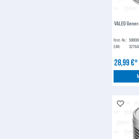
VALEO Gener
Hrst.-Nr.:
58806
EAN:
32764
28,99 €