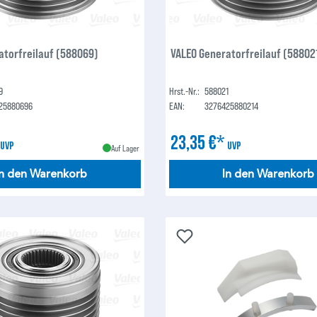
atorfreilauf (588069)
VALEO Generatorfreilauf (58802
9
Hrst.-Nr.:
588021
25880696
EAN:
3276425880214
*
23,35 €*
UVP
UVP
Auf Lager
In den Warenkorb
In den Warenkorb