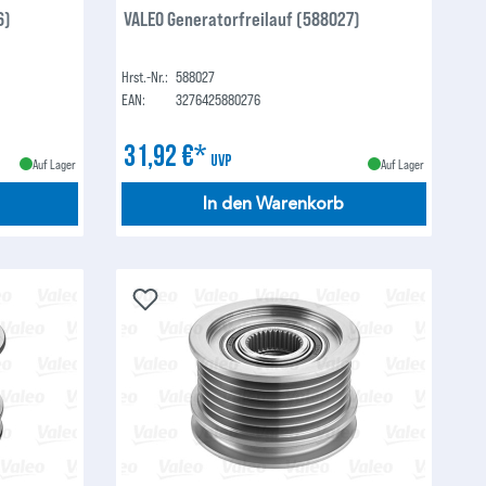
6)
VALEO Generatorfreilauf (588027)
Hrst.-Nr.:
588027
EAN:
3276425880276
31,92 €*
UVP
Auf Lager
Auf Lager
In den Warenkorb