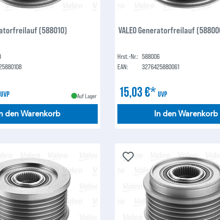
atorfreilauf (588010)
VALEO Generatorfreilauf (58800
0
Hrst.-Nr.:
588006
25880108
EAN:
3276425880061
*
15,03 €*
UVP
UVP
Auf Lager
In den Warenkorb
In den Warenkorb