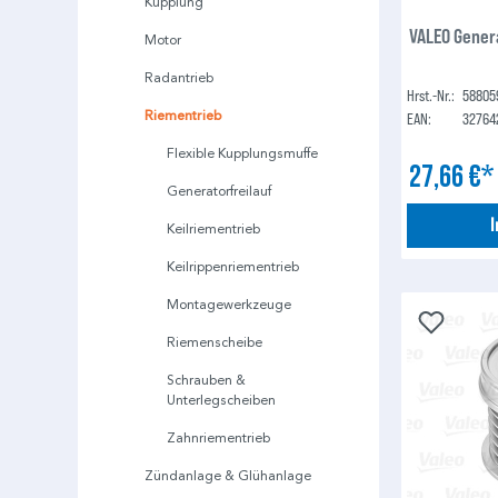
Kupplung
VALEO Gener
Motor
Radantrieb
Hrst.-Nr.:
58805
Riementrieb
EAN:
32764
Flexible Kupplungsmuffe
27,66 €
Generatorfreilauf
Keilriementrieb
Keilrippenriementrieb
Montagewerkzeuge
Riemenscheibe
Schrauben &
Unterlegscheiben
Zahnriementrieb
Zündanlage & Glühanlage