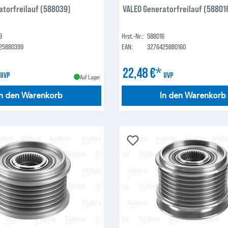
atorfreilauf (588039)
VALEO Generatorfreilauf (58801
9
Hrst.-Nr.:
588016
25880399
EAN:
3276425880160
*
22,48 €*
UVP
UVP
Auf Lager
In den Warenkorb
In den Warenkorb