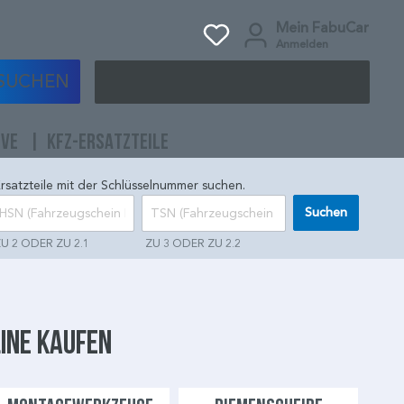
Mein FabuCar
Anmelden
SUCHEN
IVE
KFZ-ERSATZTEILE
rsatzteile mit der Schlüsselnummer suchen.
Suchen
U 2 ODER ZU 2.1
ZU 3 ODER ZU 2.2
ine kaufen