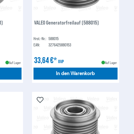
1)
VALEO Generatorfreilauf (588015)
Hrst.-Nr.:
588015
EAN:
3276425880153
33,64 €*
UVP
Auf Lager
Auf Lager
In den Warenkorb