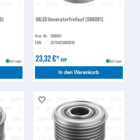
6)
VALEO Generatorfreilauf (588081)
Hrst.-Nr.:
588081
EAN:
3276425880818
23,32 €*
UVP
Auf Lager
Auf Lager
In den Warenkorb