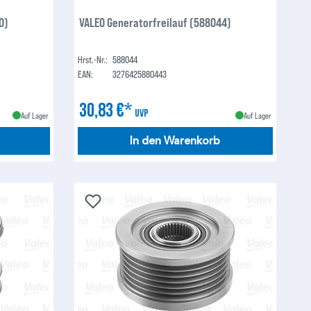
0)
VALEO Generatorfreilauf (588044)
Hrst.-Nr.:
588044
EAN:
3276425880443
30,83 €*
UVP
Auf Lager
Auf Lager
In den Warenkorb