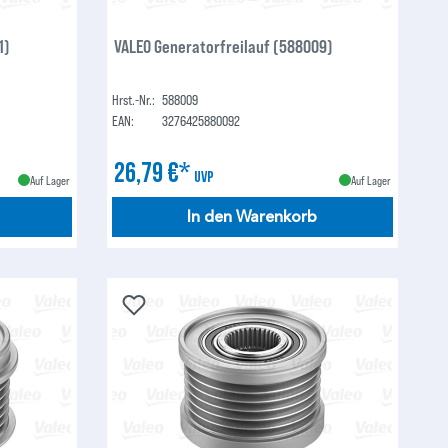
1)
VALEO Generatorfreilauf (588009)
Hrst.-Nr.:
588009
EAN:
3276425880092
26,79 €*
UVP
Auf Lager
Auf Lager
In den Warenkorb