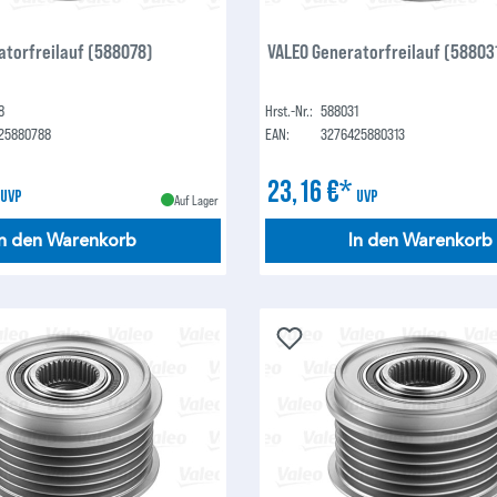
atorfreilauf (588078)
VALEO Generatorfreilauf (58803
8
Hrst.-Nr.:
588031
25880788
EAN:
3276425880313
*
23,16 €*
UVP
UVP
Auf Lager
In den Warenkorb
In den Warenkorb