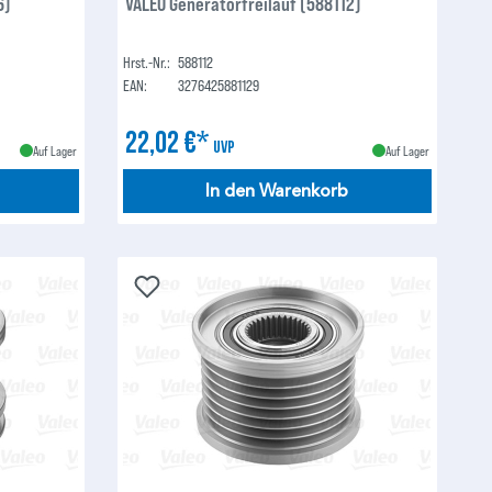
6)
VALEO Generatorfreilauf (588112)
Hrst.-Nr.:
588112
EAN:
3276425881129
22,02 €*
UVP
Auf Lager
Auf Lager
In den Warenkorb