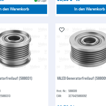
Auf Lager
In den Warenkorb
In den Warenkorb
atorfreilauf (588031)
VALEO Generatorfreilauf (58800
1
Hrst.-Nr.:
588009
25880313
EAN:
3276425880092