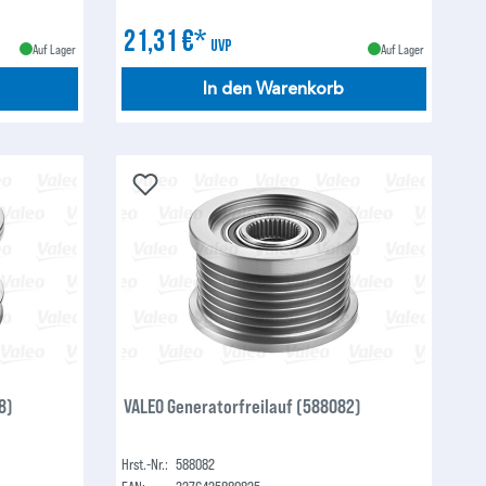
21,31 €*
UVP
Auf Lager
Auf Lager
In den Warenkorb
8)
VALEO Generatorfreilauf (588082)
Hrst.-Nr.:
588082