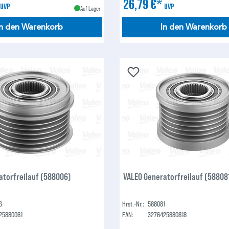
*
26,79 €*
UVP
UVP
Auf Lager
In den Warenkorb
In den Warenkorb
atorfreilauf (588006)
VALEO Generatorfreilauf (58808
6
Hrst.-Nr.:
588081
25880061
EAN:
3276425880818