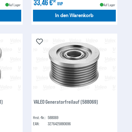
33,46 €*
UVP
Auf Lager
Auf Lager
In den Warenkorb
1)
VALEO Generatorfreilauf (588069)
Hrst.-Nr.:
588069
EAN:
3276425880696