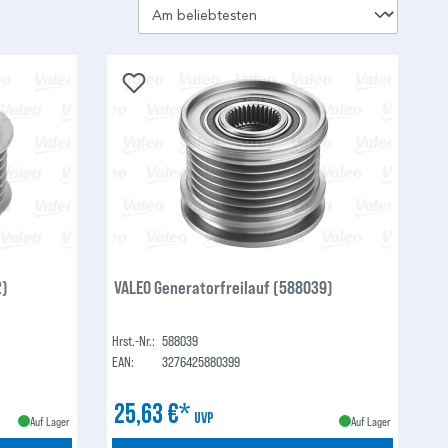
2)
VALEO Generatorfreilauf (588039)
Hrst.-Nr.:
588039
EAN:
3276425880399
25,63 €*
UVP
Auf Lager
Auf Lager