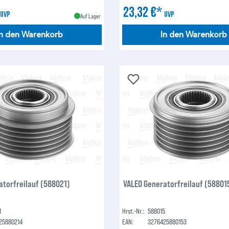
*
23,32 €*
UVP
UVP
Auf Lager
In den Warenkorb
In den Warenkorb
atorfreilauf (588021)
VALEO Generatorfreilauf (58801
1
Hrst.-Nr.:
588015
25880214
EAN:
3276425880153