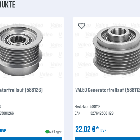
dukte
atorfreilauf (588126)
VALEO Generatorfreilauf (58811
6
Hrst.-Nr.:
588112
25881266
EAN:
3276425881129
*
22,02 €*
UVP
UVP
Auf Lager