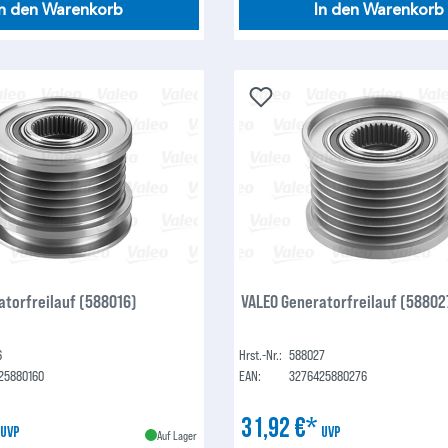
In den Warenkorb
In den Warenkorb
atorfreilauf (588016)
VALEO Generatorfreilauf (58802
6
Hrst.-Nr.:
588027
25880160
EAN:
3276425880276
*
31,92 €*
UVP
UVP
Auf Lager