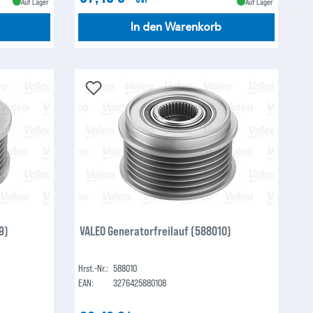
Auf Lager
Auf Lager
In den Warenkorb
9)
VALEO Generatorfreilauf (588010)
Hrst.-Nr.:
588010
EAN:
3276425880108