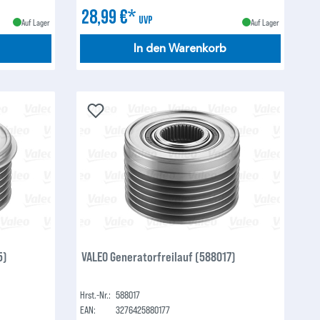
28,99 €*
UVP
Auf Lager
Auf Lager
In den Warenkorb
5)
VALEO Generatorfreilauf (588017)
Hrst.-Nr.:
588017
EAN:
3276425880177