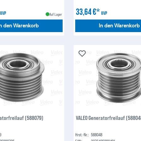
*
33,64 €*
UVP
UVP
Auf Lager
In den Warenkorb
In den Warenkorb
atorfreilauf (588079)
VALEO Generatorfreilauf (58804
9
Hrst.-Nr.:
588048