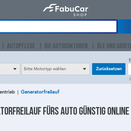
AUTOPFLEGE
DIE AUTODOKTOREN
ÖLE UND ADDIT
E
Bitte Motortyp wählen
Zurücksetzen
Z
entrieb
|
Generatorfreilauf
torfreilauf
fürs Auto günstig online