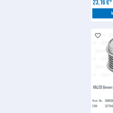
23,16 €
VALEO Gener
Hrst.-Nr.:
58800
EAN:
32764