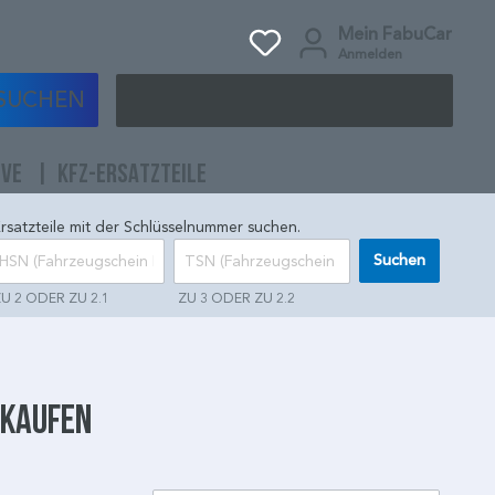
Mein FabuCar
Anmelden
SUCHEN
IVE
KFZ-ERSATZTEILE
rsatzteile mit der Schlüsselnummer suchen.
Suchen
U 2 ODER ZU 2.1
ZU 3 ODER ZU 2.2
 kaufen