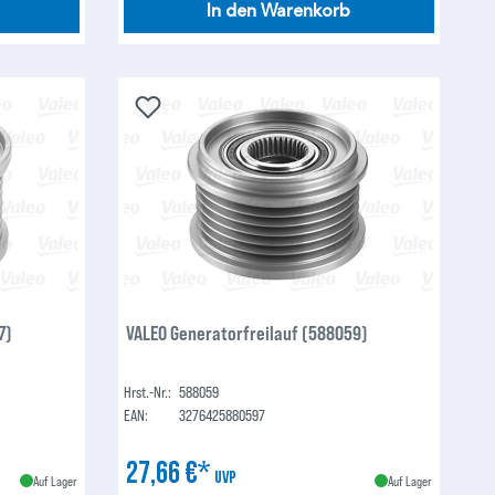
In den Warenkorb
7)
VALEO Generatorfreilauf (588059)
Hrst.-Nr.:
588059
EAN:
3276425880597
27,66 €*
UVP
Auf Lager
Auf Lager