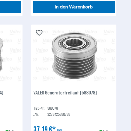
In den Warenkorb
4)
VALEO Generatorfreilauf (588078)
Hrst.-Nr.:
588078
EAN:
3276425880788
37,19 €*
UVP