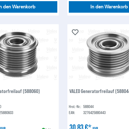
In den Warenkorb
In den Warenkorb
atorfreilauf (588060)
VALEO Generatorfreilauf (58804
0
Hrst.-Nr.:
588044
25880603
EAN:
3276425880443
*
30,83 €*
UVP
UVP