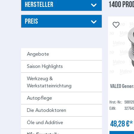
1400 Pro
Hersteller
Preis
Angebote
Saison Highlights
Werkzeug &
VALEO Gener
Werkstatteinrichtung
Autopflege
Hrst.-Nr.:
58812
EAN:
32764
Die Autodoktoren
48,28 €
Öle und Additive