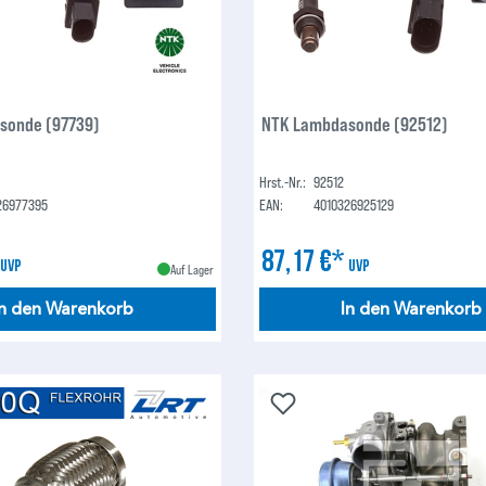
sonde (97739)
NTK Lambdasonde (92512)
Hrst.-Nr.:
92512
26977395
EAN:
4010326925129
*
87,17 €*
UVP
UVP
Auf Lager
In den Warenkorb
In den Warenkorb