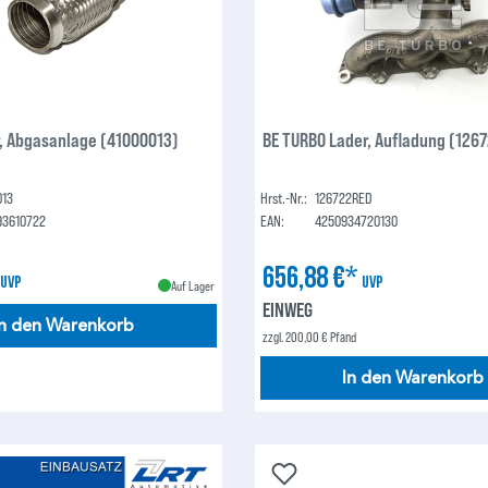
r, Abgasanlage (41000013)
BE TURBO Lader, Aufladung (126
013
Hrst.-Nr.:
126722RED
93610722
EAN:
4250934720130
*
656,88 €*
UVP
UVP
Auf Lager
EINWEG
In den Warenkorb
zzgl. 200,00 € Pfand
In den Warenkorb