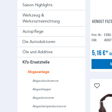
Saison Highlights
Werkzeug &
HENGST FILTE
Werkstatteinrichtung
Autopflege
Hrst.-Nr.:
E105U
EAN:
40307
Die Autodoktoren
5,16 €*
Öle und Additive
U
Kfz-Ersatzteile
Abgasanlage
Abgasdrucksensor
Abgasklappe
Abgaskrümmer
Abgastemperatursensor