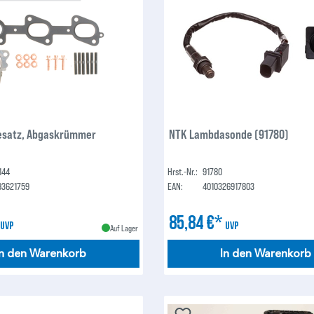
esatz, Abgaskrümmer
NTK Lambdasonde (91780)
144
Hrst.-Nr.:
91780
93621759
EAN:
4010326917803
*
85,84 €*
UVP
UVP
Auf Lager
In den Warenkorb
In den Warenkorb