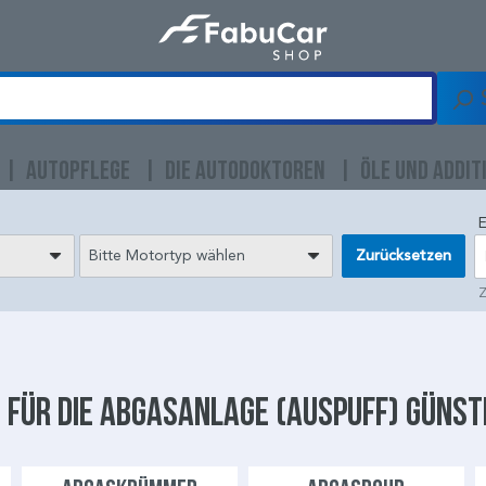
AUTOPFLEGE
DIE AUTODOKTOREN
ÖLE UND ADDIT
E
Bitte Motortyp wählen
Zurücksetzen
Z
 für die
Abgasanlage
(Auspuff) günst