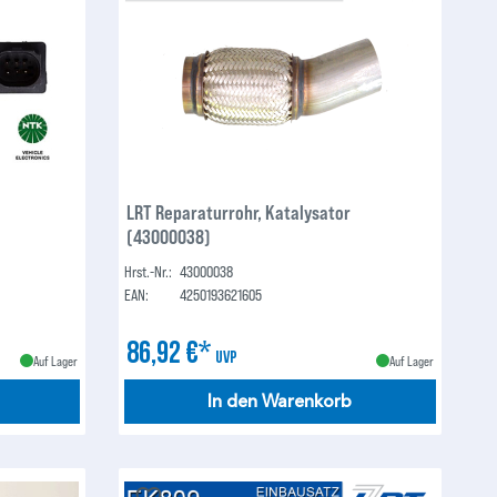
LRT Reparaturrohr, Katalysator
(43000038)
Hrst.-Nr.:
43000038
EAN:
4250193621605
86,92 €*
UVP
Auf Lager
Auf Lager
In den Warenkorb