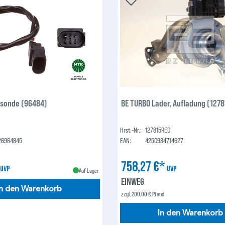
sonde (96484)
BE TURBO Lader, Aufladung (127
Hrst.-Nr.:
127815RED
26964845
EAN:
4250934714627
*
758,27 €*
UVP
UVP
Auf Lager
EINWEG
In den Warenkorb
zzgl. 200,00 € Pfand
In den Warenkorb