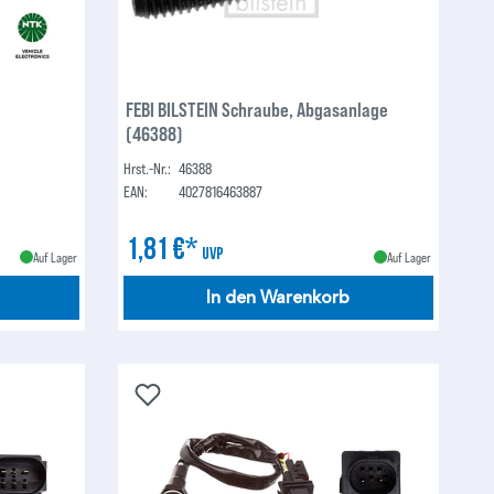
FEBI BILSTEIN Schraube, Abgasanlage
(46388)
Hrst.-Nr.:
46388
EAN:
4027816463887
1,81 €*
UVP
Auf Lager
Auf Lager
In den Warenkorb