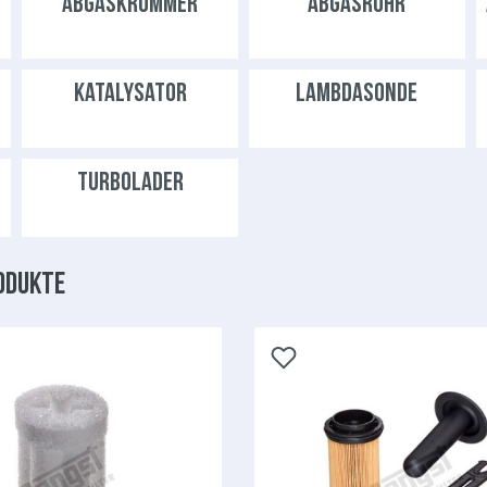
ABGASKRÜMMER
ABGASROHR
KATALYSATOR
LAMBDASONDE
TURBOLADER
odukte