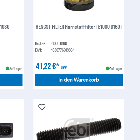
E103U
HENGST FILTER Harnstofffilter (E100U D160)
Hrst.-Nr.:
E100U D160
EAN:
4030776019834
41,22 €*
UVP
Auf Lager
Auf Lager
In den Warenkorb