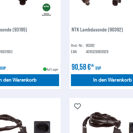
sonde (93195)
NTK Lambdasonde (90392)
Hrst.-Nr.:
90392
26931953
EAN:
4010326903929
*
90,58 €*
UVP
UVP
Auf Lager
In den Warenkorb
In den Warenkorb