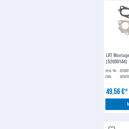
LRT Montag
(52000144)
Hrst.-Nr.:
52000
EAN:
42501
49,56 €