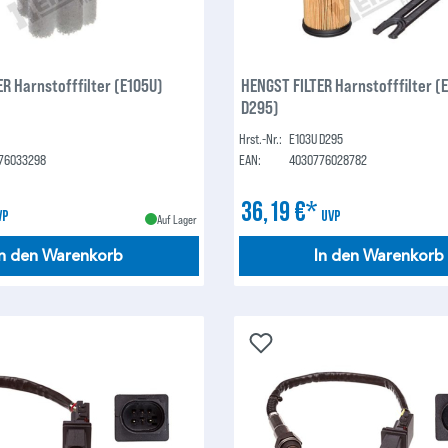
R Harnstofffilter (E105U)
HENGST FILTER Harnstofffilter (
D295)
Hrst.-Nr.:
E103U D295
76033298
EAN:
4030776028782
36,19 €*
VP
UVP
Auf Lager
In den Warenkorb
In den Warenkorb