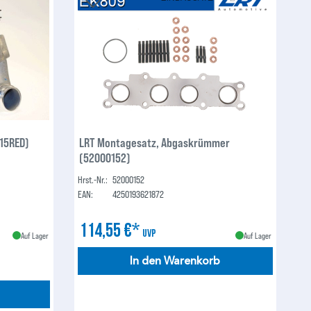
815RED)
LRT Montagesatz, Abgaskrümmer
(52000152)
Hrst.-Nr.:
52000152
EAN:
4250193621872
114,55 €*
UVP
Auf Lager
Auf Lager
In den Warenkorb