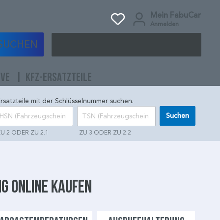
Mein FabuCar
Anmelden
SUCHEN
IVE
KFZ-ERSATZTEILE
rsatzteile mit der Schlüsselnummer suchen.
Suchen
U 2 ODER ZU 2.1
ZU 3 ODER ZU 2.2
ig online kaufen