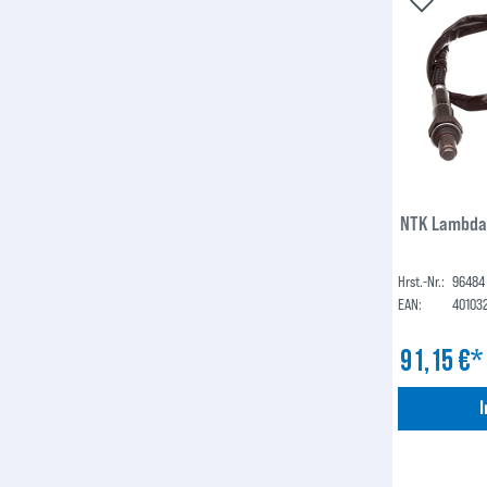
NTK Lambda
Hrst.-Nr.:
96484
EAN:
40103
91,15 €