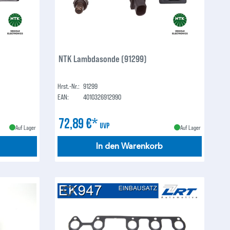
NTK Lambdasonde (91299)
Hrst.-Nr.:
91299
EAN:
4010326912990
72,89 €*
UVP
Auf Lager
Auf Lager
In den Warenkorb