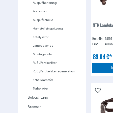
Auspuffhalterung
Abgasrohr
Auspuffschelle
NTK Lambda
Harnstoffeinspritzung
Katalysator
Hrst.-Nr.:
93195
EAN:
40103
Lambdasonde
Montageteile
89,04 €
Ruß-/Partikelfilter
Ruß-/Partikelfilterregeneration
Schalldämpfer
Turbolader
Beleuchtung
Bremsen