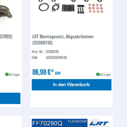
722RED)
LRT Montagesatz, Abgaskrümmer
(52000110)
Hrst.-Nr.:
52000110
EAN:
4250193619343
86,98 €*
UVP
Auf Lager
Auf Lager
In den Warenkorb