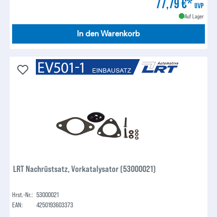
77,79 €*
UVP
Auf Lager
In den Warenkorb
LRT Nachrüstsatz, Vorkatalysator (53000021)
Hrst.-Nr.:
53000021
EAN:
4250193603373