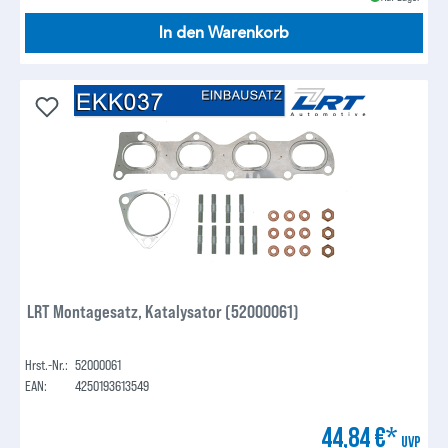
In den Warenkorb
LRT Montagesatz, Katalysator (52000061)
Hrst.-Nr.:
52000061
EAN:
4250193613549
44,84 €*
UVP