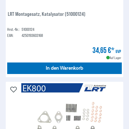
LRT Montagesatz, Katalysator (51000124)
Hrst.-Nr.:
51000124
EAN:
4250193603168
34,65 €*
UVP
Auf Lager
In den Warenkorb