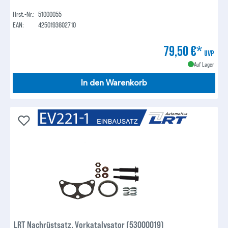
Hrst.-Nr.:
51000055
EAN:
4250193602710
79,50 €*
UVP
Auf Lager
In den Warenkorb
LRT Nachrüstsatz, Vorkatalysator (53000019)