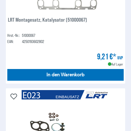
LRT Montagesatz, Katalysator (51000067)
Hrst.-Nr.:
51000067
EAN:
4250193602802
9,21 €*
UVP
Auf Lager
In den Warenkorb