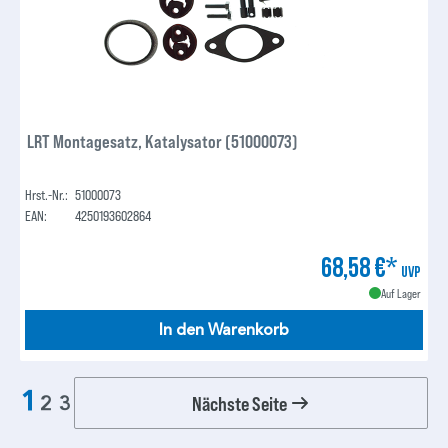
LRT Montagesatz, Katalysator (51000073)
Hrst.-Nr.:
51000073
EAN:
4250193602864
68,58 €*
UVP
Auf Lager
In den Warenkorb
1
Nächste Seite
2
3