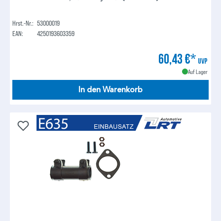
Hrst.-Nr.:
53000019
EAN:
4250193603359
60,43 €*
UVP
Auf Lager
In den Warenkorb