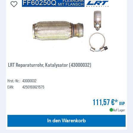
LRT Reparaturrohr, Katalysator (43000032)
Hrst.-Nr.:
43000032
EAN:
4250193621575
111,57 €*
UVP
Auf Lager
In den Warenkorb