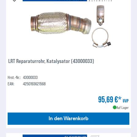
LRT Reparaturrohr, Katalysator (43000033)
Hrst.-Nr.:
43000033
EAN:
4250193621568
95,69 €*
UVP
Auf Lager
In den Warenkorb