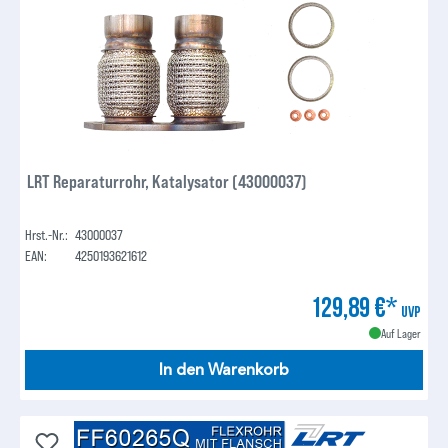
LRT Reparaturrohr, Katalysator (43000037)
Hrst.-Nr.:
43000037
EAN:
4250193621612
129,89 €*
UVP
Auf Lager
In den Warenkorb