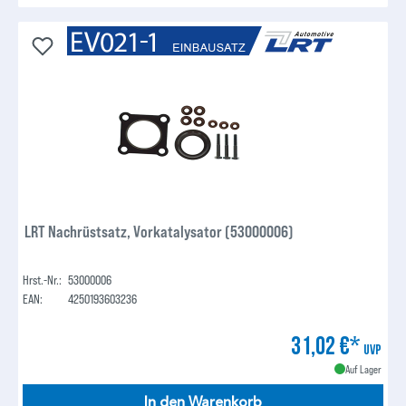
LRT Nachrüstsatz, Vorkatalysator (53000006)
Hrst.-Nr.:
53000006
EAN:
4250193603236
31,02 €*
UVP
Auf Lager
In den Warenkorb