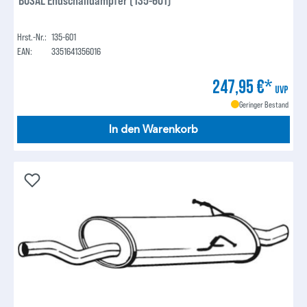
BOSAL Endschalldämpfer (135-601)
Hrst.-Nr.:
135-601
EAN:
3351641356016
247,95 €*
UVP
Geringer Bestand
In den Warenkorb