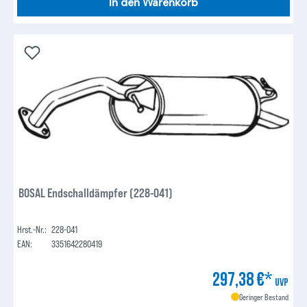
In den Warenkorb
BOSAL Endschalldämpfer (228-041)
Hrst.-Nr.:
228-041
EAN:
3351642280419
297,38 €*
UVP
Geringer Bestand