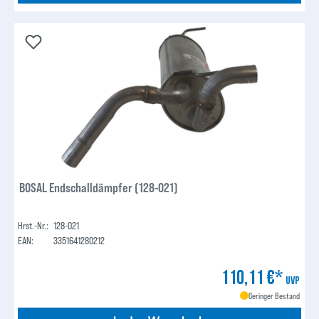
BOSAL Endschalldämpfer (128-021)
Hrst.-Nr.:
128-021
EAN:
3351641280212
110,11 €*
UVP
Geringer Bestand