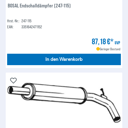
BOSAL Endschalldämpfer (247-115)
Hrst.-Nr.:
247-115
EAN:
3351642471152
87,18 €*
UVP
Geringer Bestand
In den Warenkorb