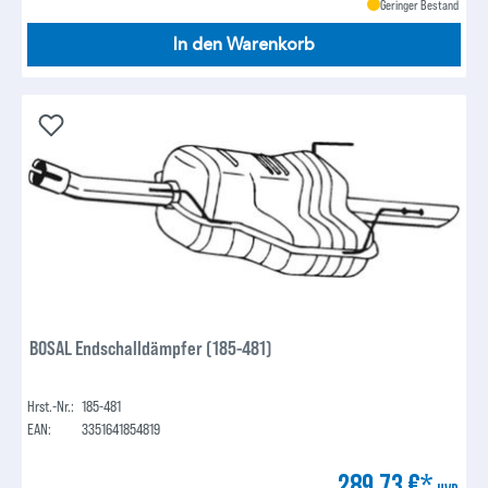
Geringer Bestand
In den Warenkorb
BOSAL Endschalldämpfer (185-481)
Hrst.-Nr.:
185-481
EAN:
3351641854819
289,73 €*