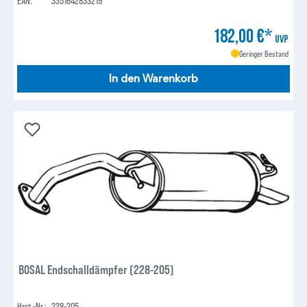
EAN:
3351642833219
182,00 €*
UVP
Geringer Bestand
In den Warenkorb
BOSAL Endschalldämpfer (228-205)
Hrst.-Nr.:
228-205