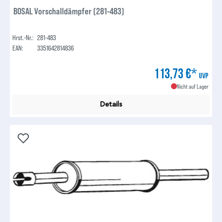
BOSAL Vorschalldämpfer (281-483)
Hrst.-Nr.:
281-483
EAN:
3351642814836
113,73 €*
UVP
Nicht auf Lager
Details