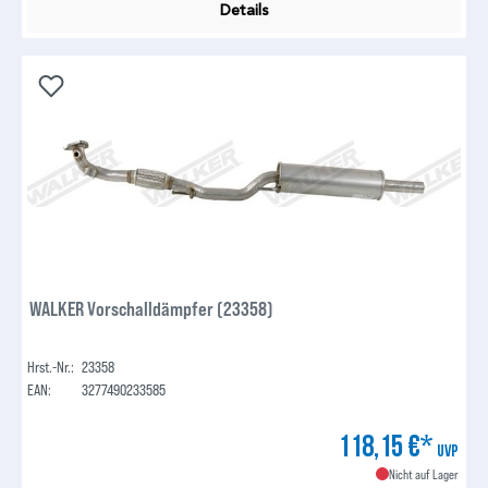
Details
WALKER Vorschalldämpfer (23358)
Hrst.-Nr.:
23358
EAN:
3277490233585
118,15 €*
UVP
Nicht auf Lager