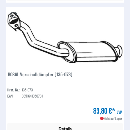
BOSAL Vorschalldämpfer (135-073)
Hrst.-Nr.:
135-073
EAN:
3351641350731
83,80 €*
UVP
Nicht auf Lager
Details