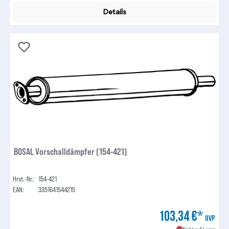
Details
BOSAL Vorschalldämpfer (154-421)
Hrst.-Nr.:
154-421
EAN:
3351641544215
103,34 €*
UVP
Nicht auf Lager