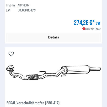
Hrst.-Nr.:
ADN16007
EAN:
5050063154313
274,28 €*
UVP
Nicht auf Lager
Details
BOSAL Vorschalldämpfer (280-417)