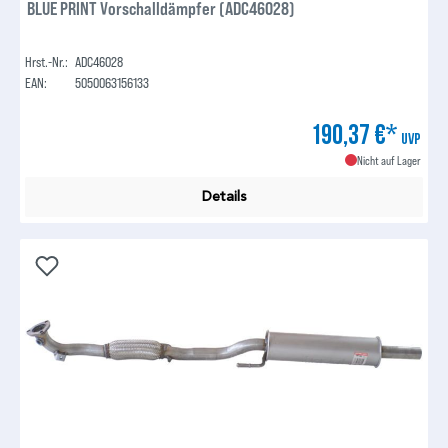
BLUE PRINT Vorschalldämpfer (ADC46028)
Hrst.-Nr.:
ADC46028
EAN:
5050063156133
190,37 €*
UVP
Nicht auf Lager
Details