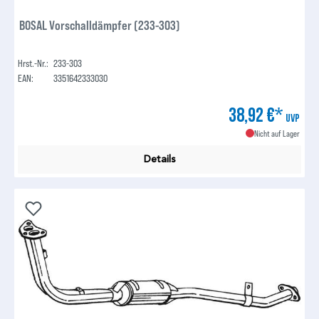
BOSAL Vorschalldämpfer (233-303)
Hrst.-Nr.:
233-303
EAN:
3351642333030
38,92 €*
UVP
Nicht auf Lager
Details