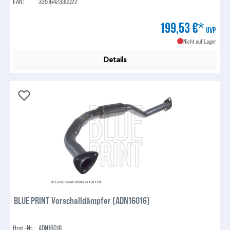
EAN:
3351642330022
199,53 €*
UVP
Nicht auf Lager
Details
BLUE PRINT Vorschalldämpfer (ADN16016)
Hrst.-Nr.:
ADN16016