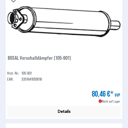
BOSAL Vorschalldämpfer (105-901)
Hrst.-Nr.:
105-901
EAN:
3351641059016
80,46 €*
UVP
Nicht auf Lager
Details