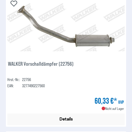
WALKER Vorschalldämpfer (22756)
Hrst.-Nr.:
22756
EAN:
3277490227560
60,33 €*
UVP
Nicht auf Lager
Details