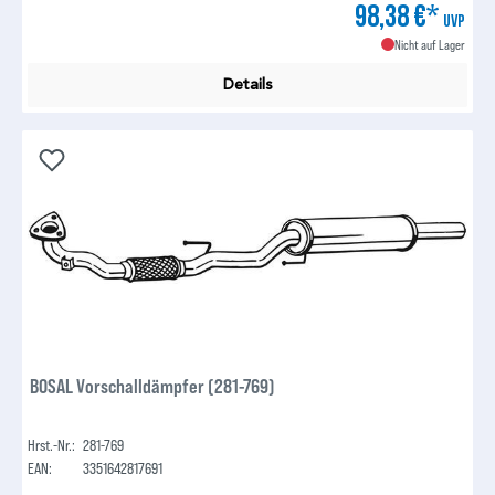
98,38 €*
UVP
Nicht auf Lager
Details
BOSAL Vorschalldämpfer (281-769)
Hrst.-Nr.:
281-769
EAN:
3351642817691