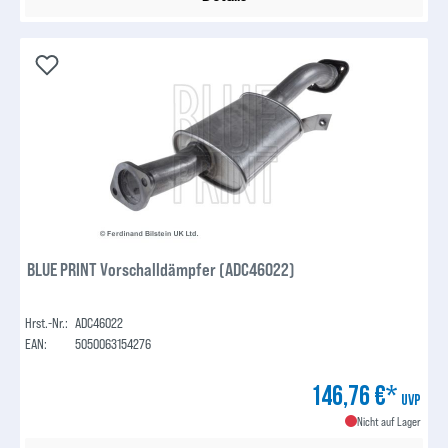
BLUE PRINT Vorschalldämpfer (ADC46022)
Hrst.-Nr.:
ADC46022
EAN:
5050063154276
146,76 €*
UVP
Nicht auf Lager