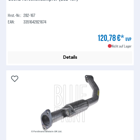
Hrst.-Nr.:
282-167
EAN:
3351642821674
120,78 €*
UVP
Nicht auf Lager
Details