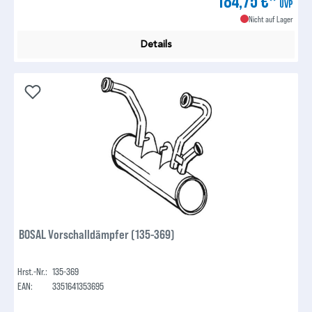
184,75 €*
UVP
Nicht auf Lager
Details
BOSAL Vorschalldämpfer (135-369)
Hrst.-Nr.:
135-369
EAN:
3351641353695