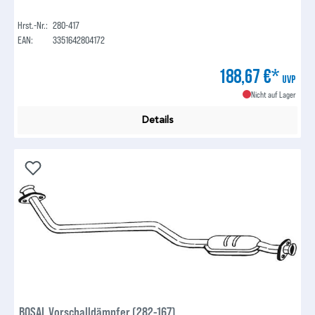
Hrst.-Nr.:
280-417
EAN:
3351642804172
188,67 €*
UVP
Nicht auf Lager
Details
BOSAL Vorschalldämpfer (282-167)