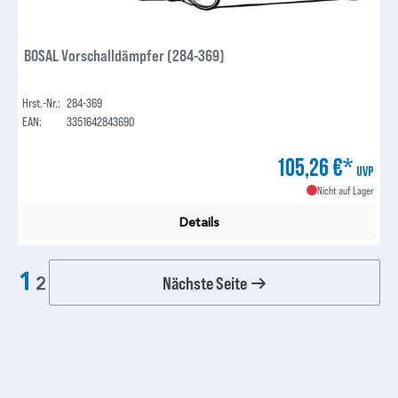
BOSAL Vorschalldämpfer (284-369)
Hrst.-Nr.:
284-369
EAN:
3351642843690
105,26 €*
UVP
Nicht auf Lager
Details
1
Nächste Seite
2