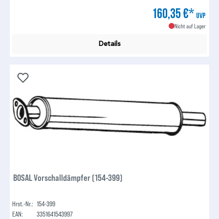
160,35 €*
UVP
Nicht auf Lager
Details
BOSAL Vorschalldämpfer (154-399)
Hrst.-Nr.:
154-399
EAN:
3351641543997