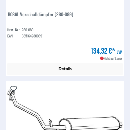
BOSAL Vorschalldämpfer (280-089)
Hrst.-Nr.:
280-089
EAN:
3351642800891
134,32 €*
UVP
Nicht auf Lager
Details