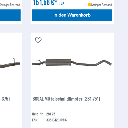
151,56 €*
UVP
Geringer Bestand
Geringer Bestand
In den Warenkorb
2-375)
BOSAL Mittelschalldämpfer (281-751)
Hrst.-Nr.:
281-751
EAN:
3351642817516