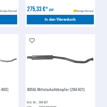
275,33 €*
UVP
Geringer Bestand
Geringer Bestand
In den Warenkorb
5-603)
BOSAL Mittelschalldämpfer (284-621)
Hrst.-Nr.:
284-621