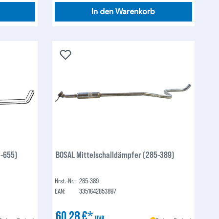
In den Warenkorb
3-655)
BOSAL Mittelschalldämpfer (285-389)
Hrst.-Nr.:
285-389
EAN:
3351642853897
60,28 €*
UVP