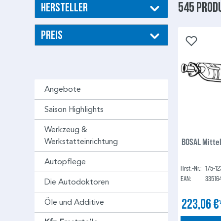
545 Prod
Hersteller
Preis
Angebote
Saison Highlights
Werkzeug &
BOSAL Mitte
Werkstatteinrichtung
Autopflege
Hrst.-Nr.:
175-12
EAN:
33516
Die Autodoktoren
223,06 
Öle und Additive