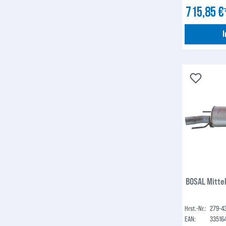
715,85 
BOSAL Mitte
Hrst.-Nr.:
279-4
EAN:
33516