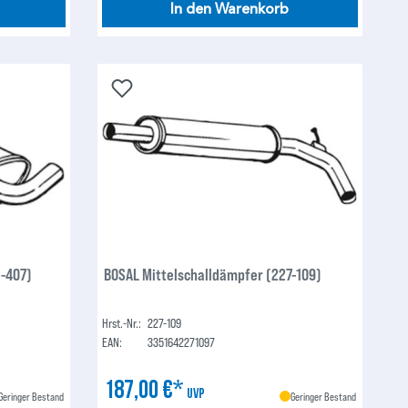
In den Warenkorb
3-407)
BOSAL Mittelschalldämpfer (227-109)
Hrst.-Nr.:
227-109
EAN:
3351642271097
187,00 €*
UVP
Geringer Bestand
Geringer Bestand