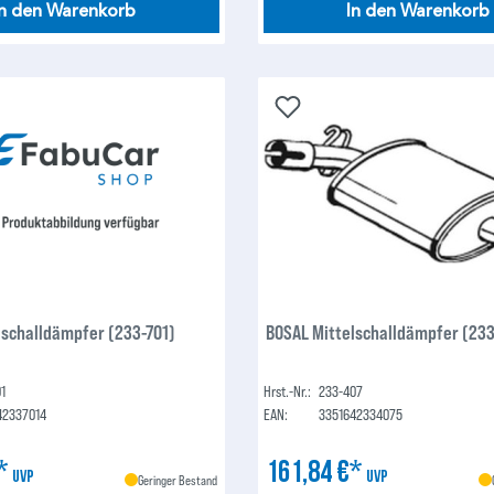
In den Warenkorb
In den Warenkorb
lschalldämpfer (233-701)
BOSAL Mittelschalldämpfer (23
01
Hrst.-Nr.:
233-407
42337014
EAN:
3351642334075
€*
161,84 €*
UVP
UVP
Geringer Bestand