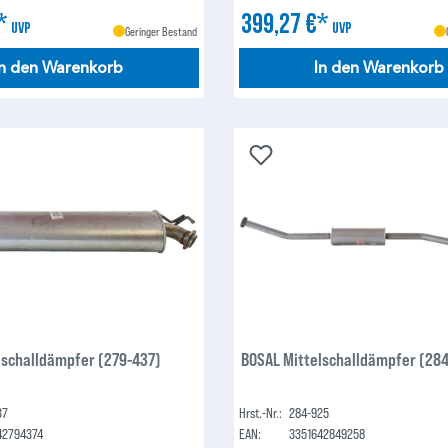
€*
399,27 €*
UVP
UVP
Geringer Bestand
In den Warenkorb
In den Warenkorb
lschalldämpfer (279-437)
BOSAL Mittelschalldämpfer (28
37
Hrst.-Nr.:
284-925
42794374
EAN:
3351642849258