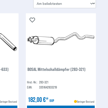
3-633)
BOSAL Mittelschalldämpfer (283-321)
Hrst.-Nr.:
283-321
EAN:
3351642833219
182,00 €*
UVP
Geringer Bestand
Geringer Bestand