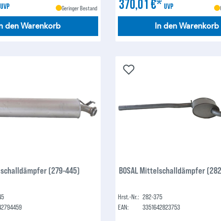
*
370,01 €*
UVP
UVP
Geringer Bestand
In den Warenkorb
In den Warenkorb
lschalldämpfer (279-445)
BOSAL Mittelschalldämpfer (28
45
Hrst.-Nr.:
282-375
42794459
EAN:
3351642823753