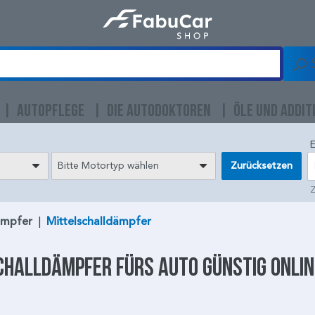
AUTOPFLEGE
DIE AUTODOKTOREN
ÖLE UND ADDIT
E
Bitte Motortyp wählen
Zurücksetzen
Z
ämpfer
|
Mittelschalldämpfer
challdämpfer
fürs Auto günstig onli