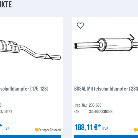
ukte
lschalldämpfer (175-123)
BOSAL Mittelschalldämpfer (23
3
Hrst.-Nr.:
233-633
41751231
EAN:
3351642336338
€*
188,11 €*
UVP
UVP
Geringer Bestand