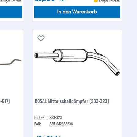
Geringer Bestand
Geringer Bestand
In den Warenkorb
-617)
BOSAL Mittelschalldämpfer (233-323)
Hrst.-Nr.:
233-323
EAN:
3351642333238