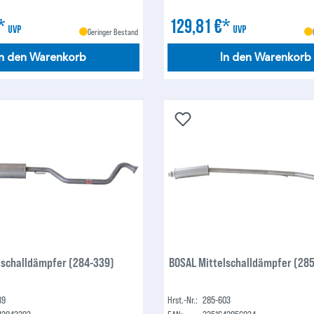
€*
129,81 €*
UVP
UVP
Geringer Bestand
In den Warenkorb
In den Warenkorb
lschalldämpfer (284-339)
BOSAL Mittelschalldämpfer (28
39
Hrst.-Nr.:
285-603