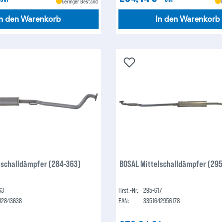
Geringer Bestand
In den Warenkorb
In den Warenkorb
lschalldämpfer (284-363)
BOSAL Mittelschalldämpfer (295
63
Hrst.-Nr.:
295-617
42843638
EAN:
3351642956178