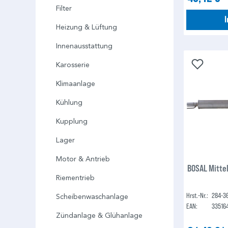
Filter
Heizung & Lüftung
Innenausstattung
Karosserie
Klimaanlage
Kühlung
Kupplung
Lager
Motor & Antrieb
BOSAL Mitte
Riementrieb
Hrst.-Nr.:
284-3
Scheibenwaschanlage
EAN:
33516
Zündanlage & Glühanlage