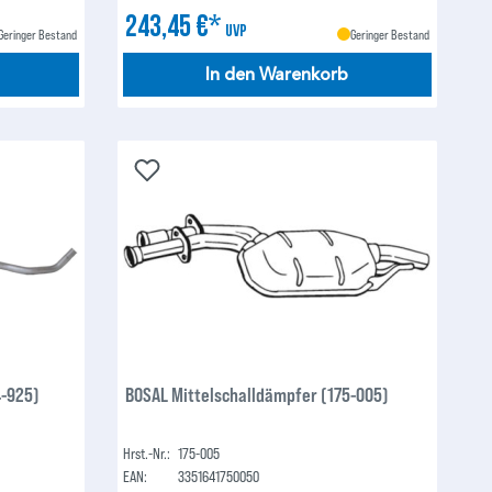
243,45 €*
UVP
Geringer Bestand
Geringer Bestand
In den Warenkorb
4-925)
BOSAL Mittelschalldämpfer (175-005)
Hrst.-Nr.:
175-005
EAN:
3351641750050