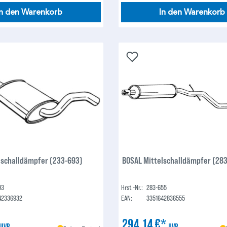
In den Warenkorb
In den Warenkorb
lschalldämpfer (233-693)
BOSAL Mittelschalldämpfer (28
93
Hrst.-Nr.:
283-655
42336932
EAN:
3351642836555
*
294,14 €*
UVP
UVP