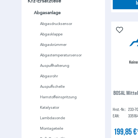
Kfz-Ersatzteile
Abgasanlage
Abgasdrucksensor
Abgasklappe
Abgaskrümmer
Abgastemperatursensor
Auspuffhalterung
Abgasrohr
Auspuffschelle
BOSAL Mitte
Harnstoffeinspritzung
Katalysator
Hrst.-Nr.:
233-7
EAN:
33516
Lambdasonde
Montageteile
199,85 