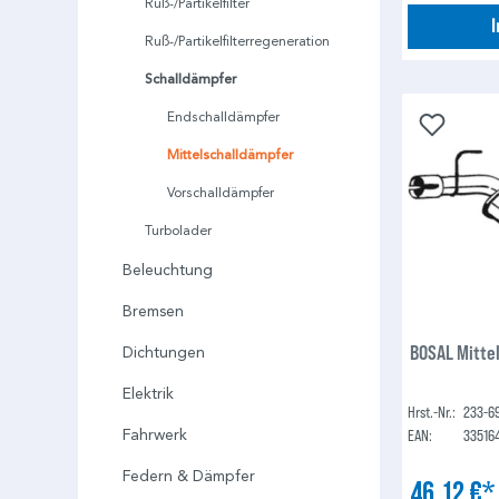
Ruß-/Partikelfilter
Ruß-/Partikelfilterregeneration
Schalldämpfer
Endschalldämpfer
Mittelschalldämpfer
Vorschalldämpfer
Turbolader
Beleuchtung
Bremsen
BOSAL Mitte
Dichtungen
Elektrik
Hrst.-Nr.:
233-6
EAN:
33516
Fahrwerk
Federn & Dämpfer
46,12 €