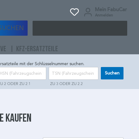
Mein FabuCar
Anmelden
SUCHEN
IVE
KFZ-ERSATZTEILE
rsatzteile mit der Schlüsselnummer suchen.
Suchen
U 2 ODER ZU 2.1
ZU 3 ODER ZU 2.2
ne kaufen