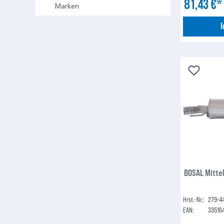
81,43 €
Marken
BOSAL Mitte
Hrst.-Nr.:
279-4
EAN:
33516