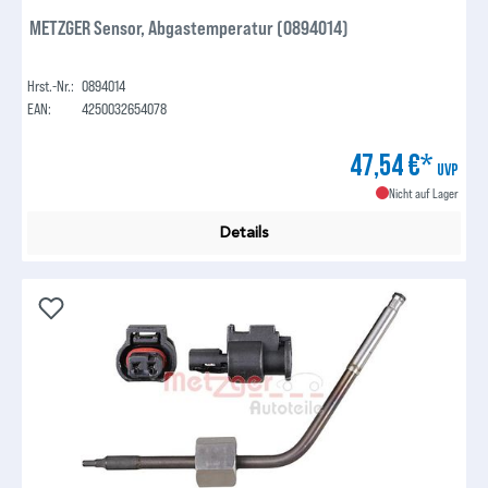
METZGER Sensor, Abgastemperatur (0894014)
Hrst.-Nr.:
0894014
EAN:
4250032654078
47,54 €*
UVP
Nicht auf Lager
Details