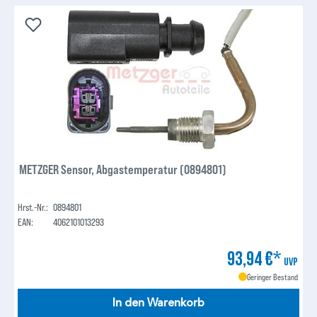
METZGER Sensor, Abgastemperatur (0894801)
Hrst.-Nr.:
0894801
EAN:
4062101013293
93,94 €*
UVP
Geringer Bestand
In den Warenkorb