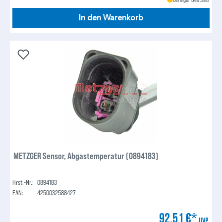
In den Warenkorb
METZGER Sensor, Abgastemperatur (0894183)
Hrst.-Nr.:
0894183
EAN:
4250032588427
92,51 €*
UVP