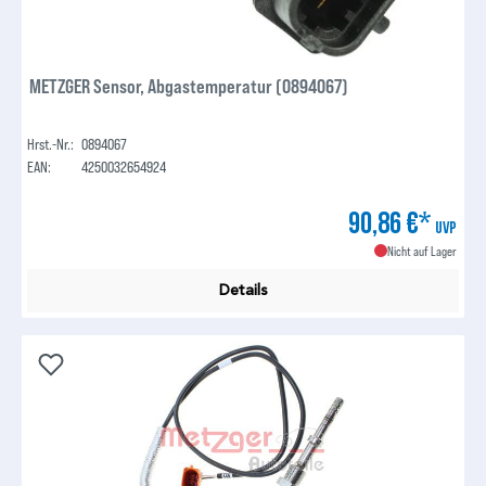
METZGER Sensor, Abgastemperatur (0894067)
Hrst.-Nr.:
0894067
EAN:
4250032654924
90,86 €*
UVP
Nicht auf Lager
Details