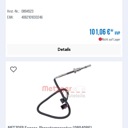
Hrst.-Nr.:
0894523
EAN:
4062101033246
101,06 €*
UVP
Nicht auf Lager
Details
METZGER Sensor, Abgastemperatur (0894086)