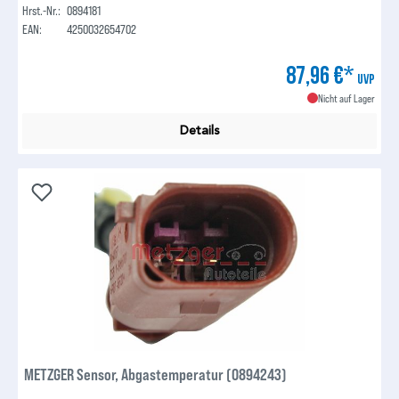
Hrst.-Nr.:
0894181
EAN:
4250032654702
87,96 €*
UVP
Nicht auf Lager
Details
METZGER Sensor, Abgastemperatur (0894243)