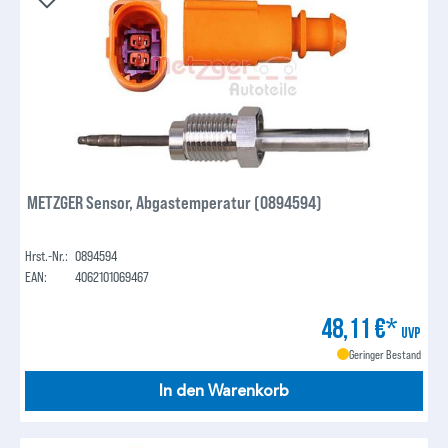
METZGER Sensor, Abgastemperatur (0894594)
Hrst.-Nr.:
0894594
EAN:
4062101069467
48,11 €*
UVP
Geringer Bestand
In den Warenkorb