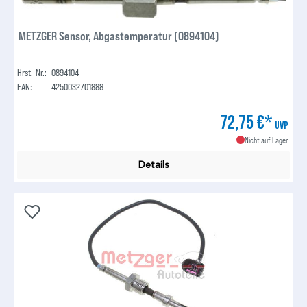
METZGER Sensor, Abgastemperatur (0894104)
Hrst.-Nr.:
0894104
EAN:
4250032701888
72,75 €*
UVP
Nicht auf Lager
Details