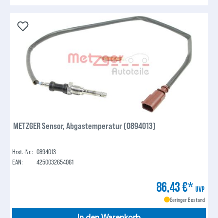
METZGER Sensor, Abgastemperatur (0894013)
Hrst.-Nr.:
0894013
EAN:
4250032654061
86,43 €*
UVP
Geringer Bestand
In den Warenkorb