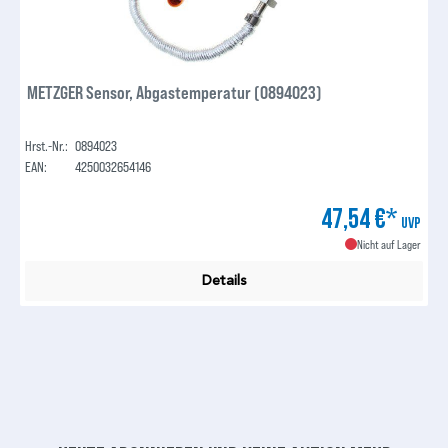
METZGER Sensor, Abgastemperatur (0894023)
Hrst.-Nr.:
0894023
EAN:
4250032654146
47,54 €*
UVP
Nicht auf Lager
Details