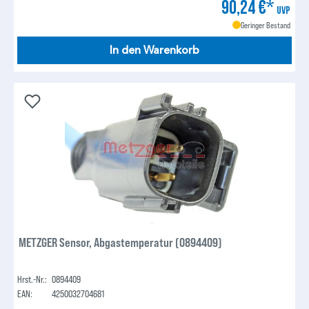
90,24 €*
UVP
Geringer Bestand
In den Warenkorb
METZGER Sensor, Abgastemperatur (0894409)
Hrst.-Nr.:
0894409
EAN:
4250032704681