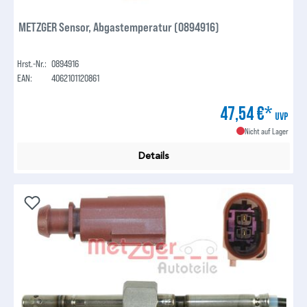
METZGER Sensor, Abgastemperatur (0894916)
Hrst.-Nr.:
0894916
EAN:
4062101120861
47,54 €*
UVP
Nicht auf Lager
Details