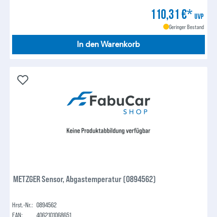
110,31 €*
UVP
Geringer Bestand
In den Warenkorb
METZGER Sensor, Abgastemperatur (0894562)
Hrst.-Nr.:
0894562
EAN:
4062101068651