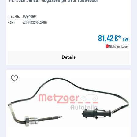
Hrst.-Nr.:
0894086
EAN:
4250032654399
81,42 €*
UVP
Nicht auf Lager
Details