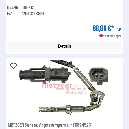
Hrst.-Nr.:
0894243
EAN:
4250032673826
88,66 €*
UVP
Nicht auf Lager
Details
METZGER Sensor, Abgastemperatur (0894523)