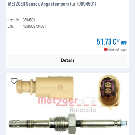
METZGER Sensor, Abgastemperatur (0894501)
Hrst.-Nr.:
0894501
EAN:
4250032734091
51,73 €*
UVP
Nicht auf Lager
Details