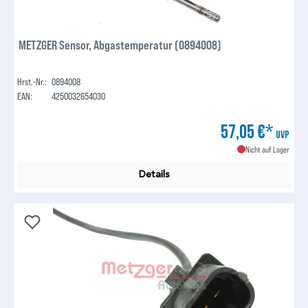
METZGER Sensor, Abgastemperatur (0894008)
Hrst.-Nr.:
0894008
EAN:
4250032654030
57,05 €*
UVP
Nicht auf Lager
Details