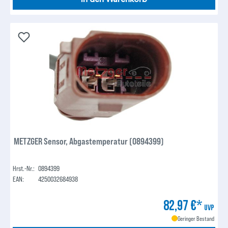
METZGER Sensor, Abgastemperatur (0894399)
Hrst.-Nr.:
0894399
EAN:
4250032684938
82,97 €*
UVP
Geringer Bestand