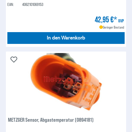
EAN:
4062101069153
42,95 €*
UVP
Geringer Bestand
In den Warenkorb
METZGER Sensor, Abgastemperatur (0894181)