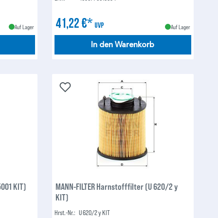
41,22 €*
UVP
Auf Lager
Auf Lager
In den Warenkorb
5001 KIT)
MANN-FILTER Harnstofffilter (U 620/2 y
KIT)
Hrst.-Nr.:
U 620/2 y KIT