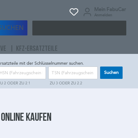
Mein FabuCar
Anmelden
SUCHEN
IVE
KFZ-ERSATZTEILE
rsatzteile mit der Schlüsselnummer suchen.
Suchen
U 2 ODER ZU 2.1
ZU 3 ODER ZU 2.2
 online kaufen