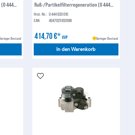
 (0 444
Ruß-/Partikelfilterregeneration (0 444
030 010)
Hrst.-Nr.:
0 444 030 010
EAN:
4047025102698
414,70 €*
UVP
Geringer Bestand
Geringer Bestand
In den Warenkorb