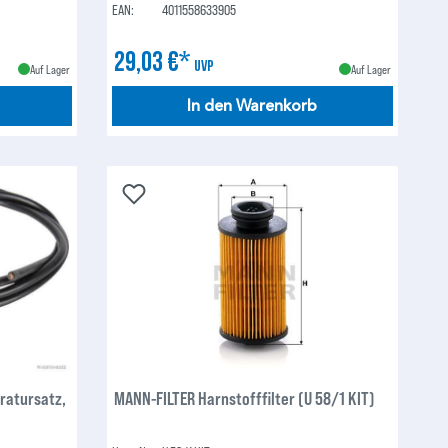
EAN:
4011558633905
29,03 €*
UVP
Auf Lager
Auf Lager
In den Warenkorb
ratursatz,
MANN-FILTER Harnstofffilter (U 58/1 KIT)