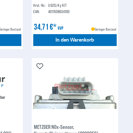
Hrst.-Nr.:
U 620/4 y KIT
EAN:
4011558634100
34,71 €*
UVP
Geringer Bestand
Geringer Bestand
In den Warenkorb
METZGER NOx-Sensor,