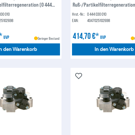
lfilterregeneration (0 444
Ruß-/Partikelfilterregeneration
030 010)
030 010
Hrst.-Nr.:
0 444 030 010
25102698
EAN:
4047025102698
€*
414,70 €*
UVP
UVP
Geringer Bestand
In den Warenkorb
In den Warenkorb