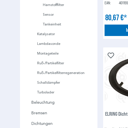
EAN:
40115
Harnstofffilter
Sensor
80,67 €
Tankeinheit
Katalysator
Lambdasonde
Montageteile
Ruß-/Partikelfilter
Ruß-/Partikelfilterregeneration
Schalldämpfer
Turbolader
Beleuchtung
ELRING Dicht
Bremsen
Dichtungen