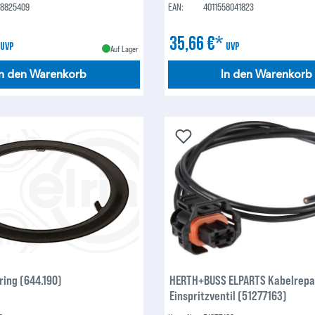
58825409
EAN:
4011558041823
*
35,66 €*
UVP
UVP
Auf Lager
In den Warenkorb
In den Warenkorb
ring (644.190)
HERTH+BUSS ELPARTS Kabelrepa
Einspritzventil (51277163)