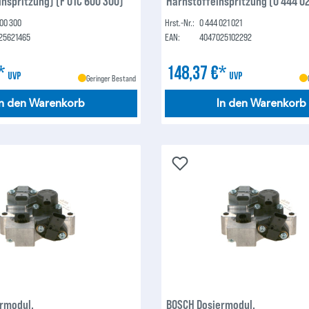
nspritzung) (F 01C 600 300)
Harnstoffeinspritzung (0 444 02
600 300
Hrst.-Nr.:
0 444 021 021
25621465
EAN:
4047025102292
€*
148,37 €*
UVP
UVP
Geringer Bestand
In den Warenkorb
In den Warenkorb
rmodul,
BOSCH Dosiermodul,