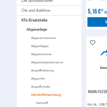
Die Autodoktoren
5,16 €*
Öle und Additive
U
Kfz-Ersatzteile
Abgasanlage
Abgasdrucksensor
Abgasklappe
Abgaskrümmer
Abgastemperatursensor
Auspuffhalterung
Abgasrohr
Auspuffschelle
MANN-FILTER 
Harnstoffeinspritzung
Harnstoff
Hrst.-Nr.:
U 58/1