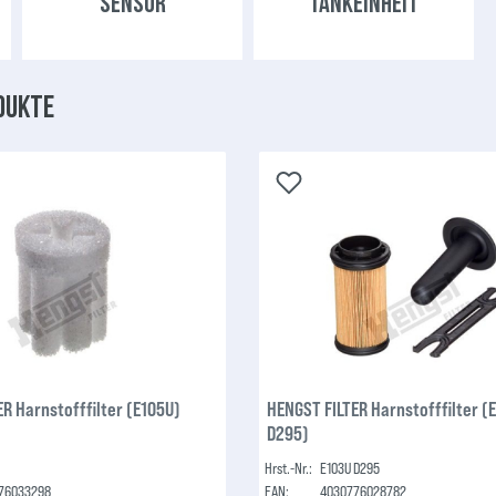
SENSOR
TANKEINHEIT
dukte
R Harnstofffilter (E105U)
HENGST FILTER Harnstofffilter (
D295)
Hrst.-Nr.:
E103U D295
76033298
EAN:
4030776028782