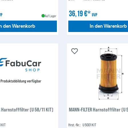
36,19 €*
VP
UVP
Auf Lager
In den Warenkorb
In den Warenkorb
Harnstofffilter (U 58/11 KIT)
MANN-FILTER Harnstofffilter (U 
1 KIT
Hrst.-Nr.:
U 5001 KIT