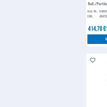
Ruß-/Partike
030 010)
Hrst.-Nr.:
0 444 
EAN:
40470
414,70 