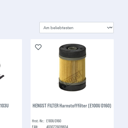
E103U
HENGST FILTER Harnstofffilter (E100U D160)
Hrst.-Nr.:
E100U D160
EAN:
4030776019834