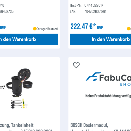
340
Hrst.-Nr.:
0 444 025 017
36452735
EAN:
4047026051261
*
222,47 €*
UVP
UVP
Geringer Bestand
In den Warenkorb
In den Warenkorb
zung, Tankeinheit
BOSCH Dosiermodul,