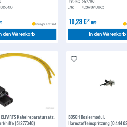
0
Hrst.-Nr.:
51277163
48853436
EAN:
4026736400682
10,28 €*
VP
UVP
Geringer Bestand
In den Warenkorb
In den Warenkorb
ELPARTS Kabelreparatursatz,
BOSCH Dosiermodul,
arkhilfe (51277340)
Harnstoffeinspritzung (0 444 0