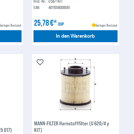
Hrst.-Nr.:
U 58/1 KIT
EAN:
4011558008581
25,78 €*
UVP
Geringer Bestand
Geringer Bestand
In den Warenkorb
MANN-FILTER Harnstofffilter (U 620/4 y
25 017)
KIT)