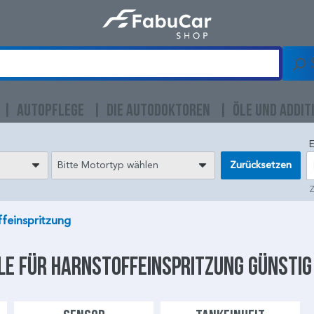
AUTOPFLEGE
DIE AUTODOKTOREN
ÖLE UND ADDIT
E
Bitte Motortyp wählen
Zurücksetzen
Z
ffeinspritzung
le für
Harnstoffeinspritzung
günstig