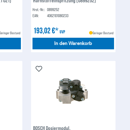
1 021)
Harnstoffeinspritzung (0899252)
Hrst.-Nr.:
0899252
EAN:
4062101080233
193,02 €*
UVP
Geringer Bestand
Geringer Bestand
In den Warenkorb
BOSCH Dosiermodul,