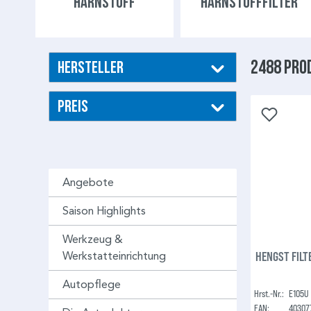
HARNSTOFF
HARNSTOFFFILTER
2488 Pro
Hersteller
Preis
Angebote
Saison Highlights
Werkzeug &
HENGST FILTE
Werkstatteinrichtung
Autopflege
Hrst.-Nr.:
E105U
EAN:
40307