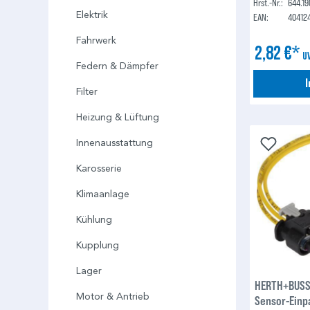
Hrst.-Nr.:
644.19
Elektrik
EAN:
40412
Fahrwerk
2,82 €*
U
Federn & Dämpfer
Filter
Heizung & Lüftung
Innenausstattung
Karosserie
Klimaanlage
Kühlung
Kupplung
Lager
HERTH+BUSS 
Motor & Antrieb
Sensor-Einp