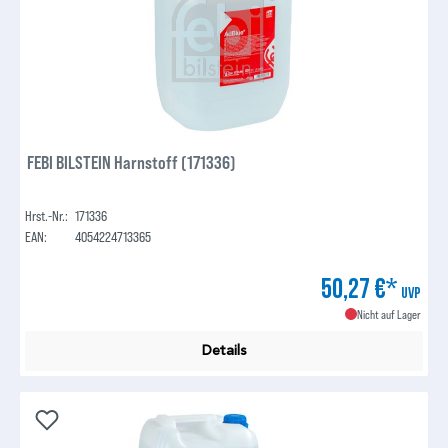
FEBI BILSTEIN Harnstoff (171336)
Hrst.-Nr.:
171336
EAN:
4054224713365
50,27 €*
UVP
Nicht auf Lager
Details