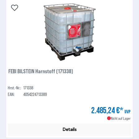
FEBI BILSTEIN Harnstoff (171338)
Hrst.-Nr.:
171338
EAN:
4054224713389
2.485,24 €*
UVP
Nicht auf Lager
Details