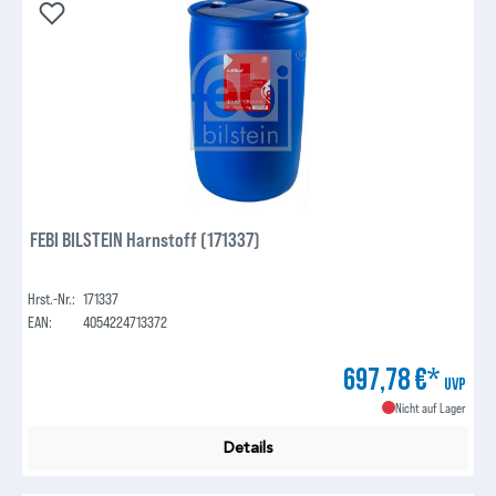
FEBI BILSTEIN Harnstoff (171337)
Hrst.-Nr.:
171337
EAN:
4054224713372
697,78 €*
UVP
Nicht auf Lager
Details