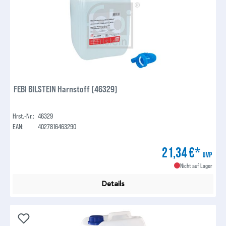
FEBI BILSTEIN Harnstoff (46329)
Hrst.-Nr.:
46329
EAN:
4027816463290
21,34 €*
UVP
Nicht auf Lager
Details