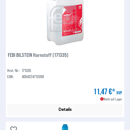
FEBI BILSTEIN Harnstoff (171335)
Hrst.-Nr.:
171335
EAN:
4054224713358
11,47 €*
UVP
Nicht auf Lager
Details