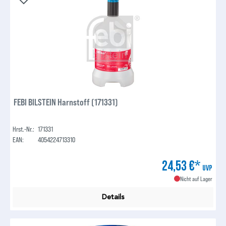
FEBI BILSTEIN Harnstoff (171331)
Hrst.-Nr.:
171331
EAN:
4054224713310
24,53 €*
UVP
Nicht auf Lager
Details