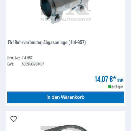
FA1 Rohrverbinder, Abgasanlage (114-957)
Hrst.-Nr.:
114-957
EAN:
5905133203487
14,07 €*
UVP
Auf Lager
In den Warenkorb