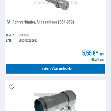
FA1 Rohrverbinder, Abgasanlage (934-959)
Hrst.-Nr.:
934-959
EAN:
5905133220965
5,55 €*
UVP
Auf Lager
In den Warenkorb