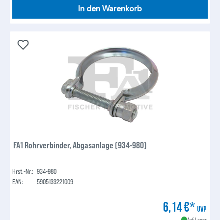
In den Warenkorb
FA1 Rohrverbinder, Abgasanlage (934-980)
Hrst.-Nr.:
934-980
EAN:
5905133221009
6,14 €*
UVP
Auf Lager