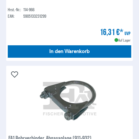
Hrst.-Nr.:
114-966
EAN:
5905133231299
16,31 €*
UVP
Auf Lager
In den Warenkorb
FA1 Rohrverbinder, Abgasanlage (911-932)