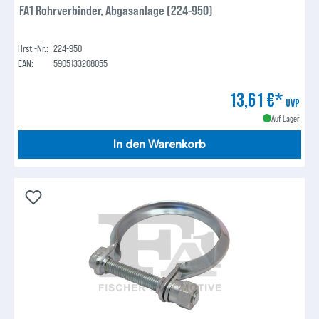
FA1 Rohrverbinder, Abgasanlage (224-950)
Hrst.-Nr.:
224-950
EAN:
5905133208055
13,61 €*
UVP
Auf Lager
In den Warenkorb