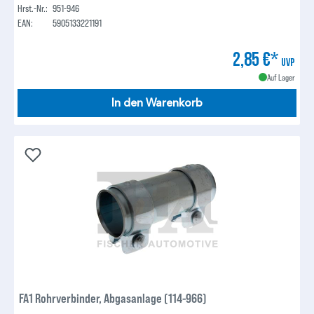
Hrst.-Nr.:
951-946
EAN:
5905133221191
2,85 €*
UVP
Auf Lager
In den Warenkorb
FA1 Rohrverbinder, Abgasanlage (114-966)