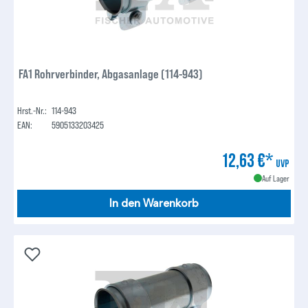
FA1 Rohrverbinder, Abgasanlage (114-943)
Hrst.-Nr.:
114-943
EAN:
5905133203425
12,63 €*
UVP
Auf Lager
In den Warenkorb