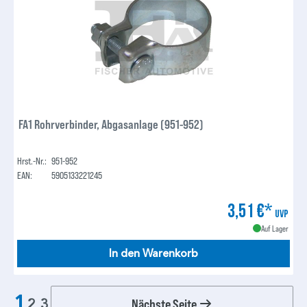
FA1 Rohrverbinder, Abgasanlage (951-952)
Hrst.-Nr.:
951-952
EAN:
5905133221245
3,51 €*
UVP
Auf Lager
In den Warenkorb
1
Nächste Seite
2
3