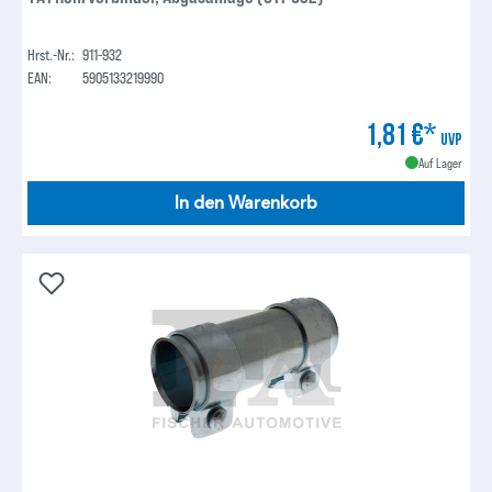
Hrst.-Nr.:
911-932
EAN:
5905133219990
1,81 €*
UVP
Auf Lager
In den Warenkorb