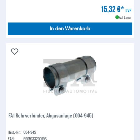
15,32 €*
UVP
Auf Lager
In den Warenkorb
FA1 Rohrverbinder, Abgasanlage (004-945)
Hrst.-Nr.:
004-945
EAN:
5905133200196