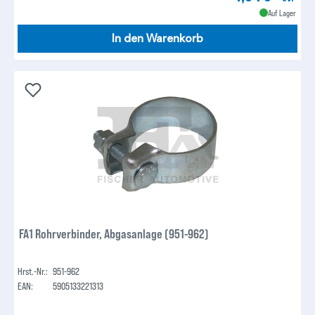
Auf Lager
In den Warenkorb
FA1 Rohrverbinder, Abgasanlage (951-962)
Hrst.-Nr.:
951-962
EAN:
5905133221313