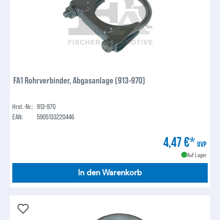
FA1 Rohrverbinder, Abgasanlage (913-970)
Hrst.-Nr.:
913-970
EAN:
5905133220446
4,47 €*
UVP
Auf Lager
In den Warenkorb