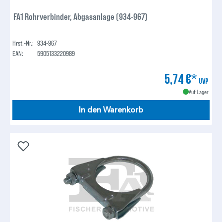
FA1 Rohrverbinder, Abgasanlage (934-967)
Hrst.-Nr.:
934-967
EAN:
5905133220989
5,74 €*
UVP
Auf Lager
In den Warenkorb