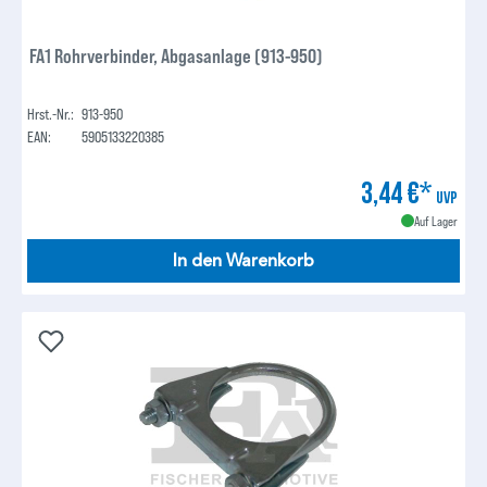
FA1 Rohrverbinder, Abgasanlage (913-950)
Hrst.-Nr.:
913-950
EAN:
5905133220385
3,44 €*
UVP
Auf Lager
In den Warenkorb