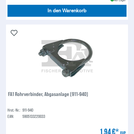
In den Warenkorb
FA1 Rohrverbinder, Abgasanlage (911-940)
Hrst.-Nr.:
911-940
EAN:
5905133220033
1,94 €*
UVP