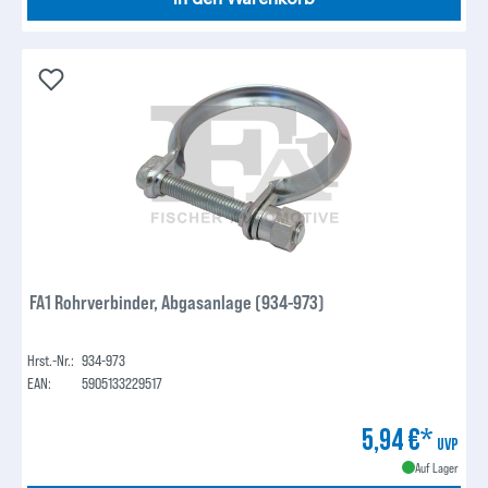
FA1 Rohrverbinder, Abgasanlage (934-973)
Hrst.-Nr.:
934-973
EAN:
5905133229517
5,94 €*
UVP
Auf Lager