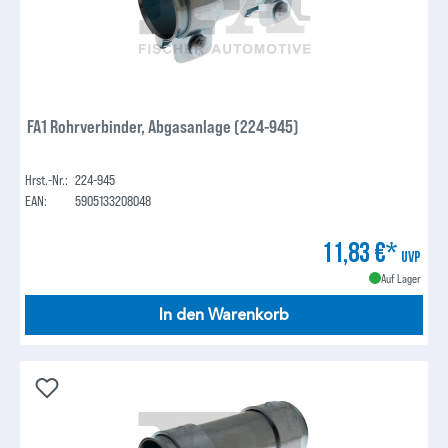
FA1 Rohrverbinder, Abgasanlage (224-945)
Hrst.-Nr.:
224-945
EAN:
5905133208048
11,83 €*
UVP
Auf Lager
In den Warenkorb