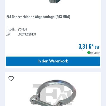
FA1 Rohrverbinder, Abgasanlage (913-954)
Hrst.-Nr.:
913-954
EAN:
5905133220408
3,31 €*
UVP
Auf Lager
In den Warenkorb