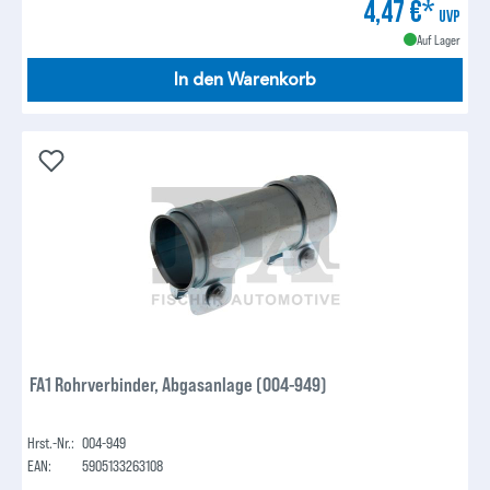
4,47 €*
UVP
Auf Lager
In den Warenkorb
FA1 Rohrverbinder, Abgasanlage (004-949)
Hrst.-Nr.:
004-949
EAN:
5905133263108