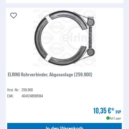
ELRING Rohrverbinder, Abgasanlage (259.900)
Hrst.-Nr.:
259.900
EAN:
4041248598184
10,35 €*
UVP
Auf Lager
In den Warenkorb