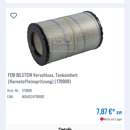
FEBI BILSTEIN Verschluss, Tankeinheit
(Harnstoffeinspritzung) (170909)
Hrst.-Nr.:
170909
EAN:
4054224709092
7,87 €*
UVP
Nicht auf Lager
Details