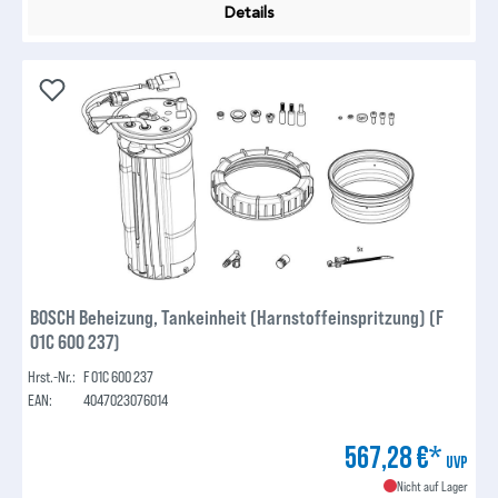
Details
BOSCH Beheizung, Tankeinheit (Harnstoffeinspritzung) (F
01C 600 237)
Hrst.-Nr.:
F 01C 600 237
EAN:
4047023076014
567,28 €*
UVP
Nicht auf Lager