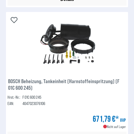
BOSCH Beheizung, Tankeinheit (Harnstoffeinspritzung) (F
01C 600 245)
Hrst.-Nr.:
F 01C 600 245
EAN:
4047023076106
671,79 €*
UVP
Nicht auf Lager