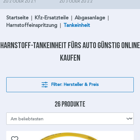
ZU 2 ODER ZU 2.1
ZU 3 ODER ZU 2.2
Startseite
|
Kfz-Ersatzteile
|
Abgasanlage
|
Harnstoffeinspritzung
|
Tankeinheit
Harnstoff-Tankeinheit
fürs Auto günstig online
kaufen
Filter: Hersteller & Preis
26 Produkte