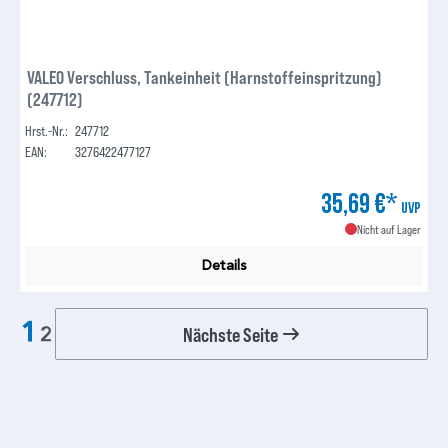
VALEO Verschluss, Tankeinheit (Harnstoffeinspritzung)
(247712)
Hrst.-Nr.:
247712
EAN:
3276422477127
35,69 €*
UVP
Nicht auf Lager
Details
1
Nächste Seite
2