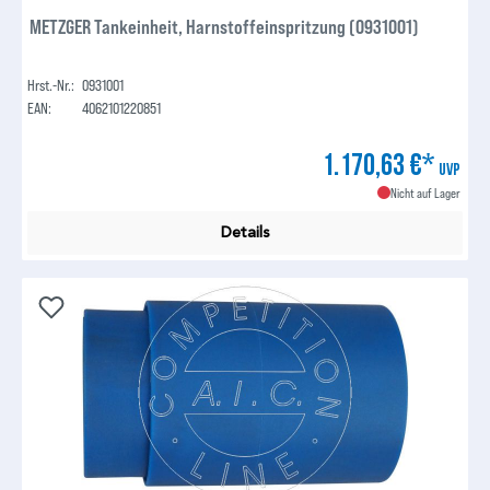
METZGER Tankeinheit, Harnstoffeinspritzung (0931001)
Hrst.-Nr.:
0931001
EAN:
4062101220851
1.170,63 €*
UVP
Nicht auf Lager
Details