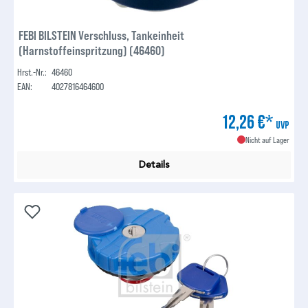
FEBI BILSTEIN Verschluss, Tankeinheit
(Harnstoffeinspritzung) (46460)
Hrst.-Nr.:
46460
EAN:
4027816464600
12,26 €*
UVP
Nicht auf Lager
Details