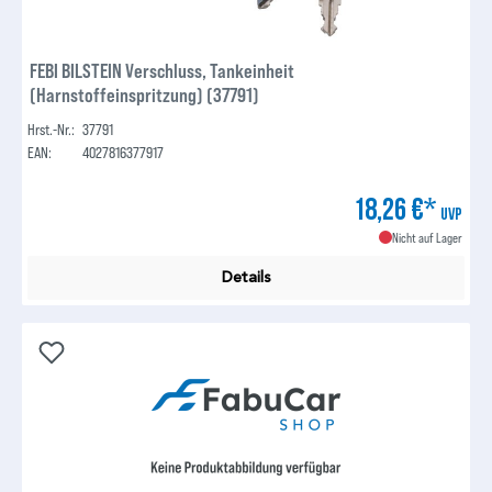
FEBI BILSTEIN Verschluss, Tankeinheit
(Harnstoffeinspritzung) (37791)
Hrst.-Nr.:
37791
EAN:
4027816377917
18,26 €*
UVP
Nicht auf Lager
Details