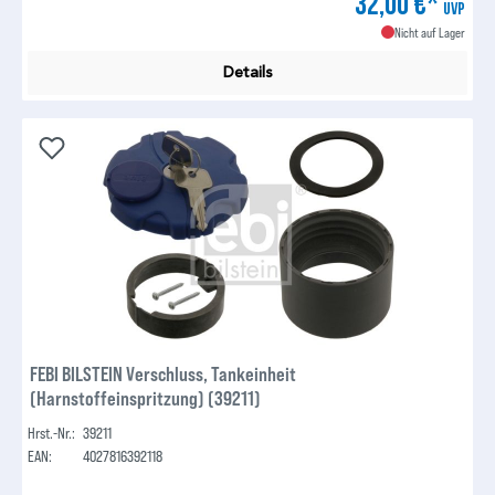
32,00 €*
UVP
Nicht auf Lager
Details
FEBI BILSTEIN Verschluss, Tankeinheit
(Harnstoffeinspritzung) (39211)
Hrst.-Nr.:
39211
EAN:
4027816392118