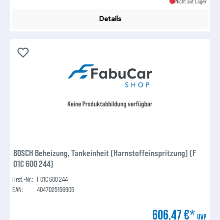
Nicht auf Lager
Details
BOSCH Beheizung, Tankeinheit (Harnstoffeinspritzung) (F
01C 600 244)
Hrst.-Nr.:
F 01C 600 244
EAN:
4047025156905
606,47 €*
UVP