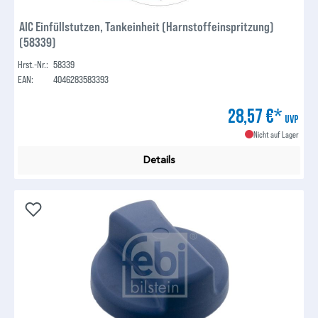
AIC Einfüllstutzen, Tankeinheit (Harnstoffeinspritzung)
(58339)
Hrst.-Nr.:
58339
EAN:
4046283583393
28,57 €*
UVP
Nicht auf Lager
Details