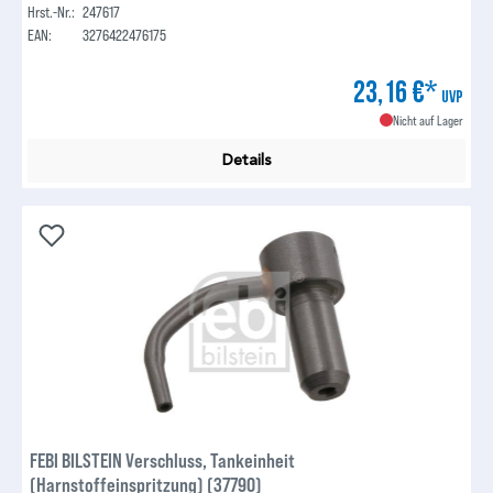
Hrst.-Nr.:
247617
EAN:
3276422476175
23,16 €*
UVP
Nicht auf Lager
Details
FEBI BILSTEIN Verschluss, Tankeinheit
(Harnstoffeinspritzung) (37790)