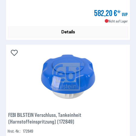
582,20 €*
UVP
Nicht auf Lager
Details
FEBI BILSTEIN Verschluss, Tankeinheit
(Harnstoffeinspritzung) (172849)
Hrst.-Nr.:
172849