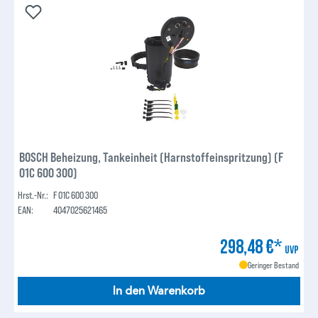
BOSCH Beheizung, Tankeinheit (Harnstoffeinspritzung) (F
01C 600 300)
Hrst.-Nr.:
F 01C 600 300
EAN:
4047025621465
298,48 €*
UVP
Geringer Bestand
In den Warenkorb