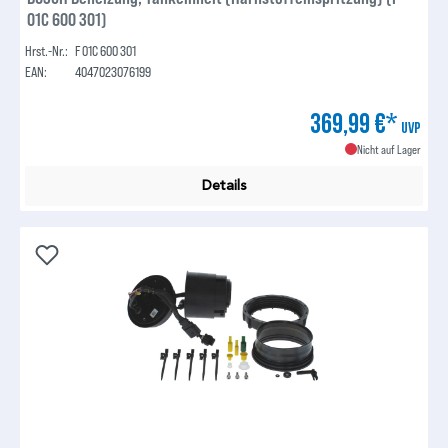
01C 600 301)
Hrst.-Nr.:
F 01C 600 301
EAN:
4047023076199
369,99 €*
UVP
Nicht auf Lager
Details