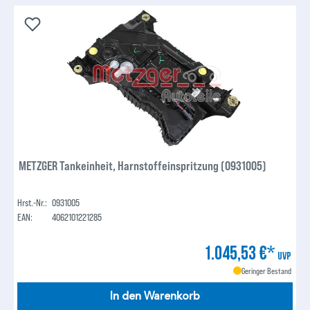
METZGER Tankeinheit, Harnstoffeinspritzung (0931005)
Hrst.-Nr.:
0931005
EAN:
4062101221285
1.045,53 €*
UVP
Geringer Bestand
In den Warenkorb