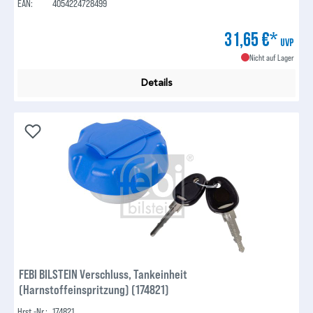
EAN:
4054224728499
31,65 €*
UVP
Nicht auf Lager
Details
FEBI BILSTEIN Verschluss, Tankeinheit
(Harnstoffeinspritzung) (174821)
Hrst.-Nr.:
174821