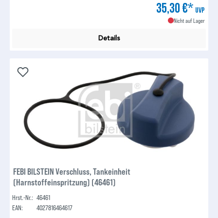
35,30 €*
UVP
Nicht auf Lager
Details
FEBI BILSTEIN Verschluss, Tankeinheit
(Harnstoffeinspritzung) (46461)
Hrst.-Nr.:
46461
EAN:
4027816464617