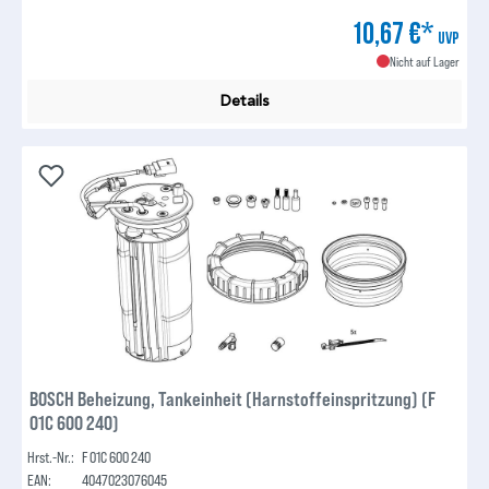
10,67 €*
UVP
Nicht auf Lager
Details
BOSCH Beheizung, Tankeinheit (Harnstoffeinspritzung) (F
01C 600 240)
Hrst.-Nr.:
F 01C 600 240
EAN:
4047023076045