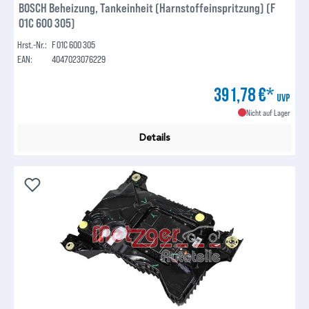
BOSCH Beheizung, Tankeinheit (Harnstoffeinspritzung) (F
01C 600 305)
Hrst.-Nr.:
F 01C 600 305
EAN:
4047023076229
391,78 €*
UVP
Nicht auf Lager
Details