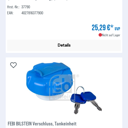
Hrst.-Nr.:
37790
EAN:
4027816377900
25,29 €*
UVP
Nicht auf Lager
Details
FEBI BILSTEIN Verschluss, Tankeinheit