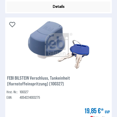
Details
FEBI BILSTEIN Verschluss, Tankeinheit
(Harnstoffeinspritzung) (100327)
Hrst.-Nr.:
100327
EAN:
4054224003275
19,85 €*
UVP