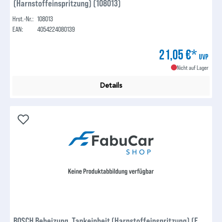
(Harnstoffeinspritzung) (108013)
Hrst.-Nr.:
108013
EAN:
4054224080139
21,05 €*
UVP
Nicht auf Lager
Details
BOSCH Beheizung, Tankeinheit (Harnstoffeinspritzung) (F