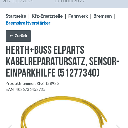
ZU 2 ODER ZU 2.1
ZU 3 ODER ZU 2.2
Startseite
|
Kfz-Ersatzteile
|
Fahrwerk
|
Bremsen
|
Bremskraftverstärker
Zurück
HERTH+BUSS ELPARTS
Kabelreparatursatz, Sensor-
Einparkhilfe (51277340)
Produktnummer: KFZ-138925
EAN: 4026736452735