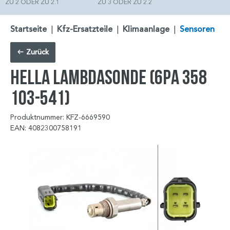
ZU 2 ODER ZU 2.1
ZU 3 ODER ZU 2.2
Startseite
|
Kfz-Ersatzteile
|
Klimaanlage
|
Sensoren
Zurück
HELLA Lambdasonde (6PA 358
103-541)
Produktnummer: KFZ-6669590
EAN: 4082300758191