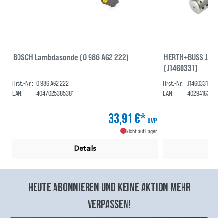
BOSCH Lambdasonde (0 986 AG2 222)
HERTH+BUSS JAK
(J1460331)
Hrst.-Nr.:
0 986 AG2 222
Hrst.-Nr.:
J1460331
EAN:
4047025385381
EAN:
4029416339
33,91 €*
UVP
Nicht auf Lager
Details
Heute abonnieren und keine aktion mehr
verpassen!