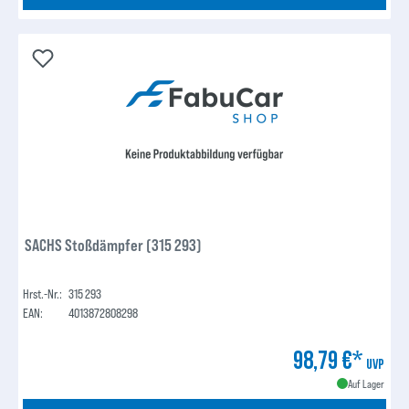
SACHS Stoßdämpfer (315 293)
Hrst.-Nr.:
315 293
EAN:
4013872808298
98,79 €*
UVP
Auf Lager