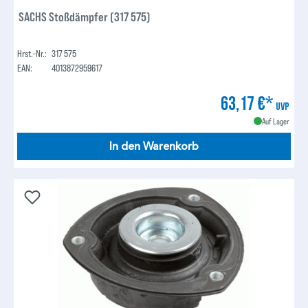
SACHS Stoßdämpfer (317 575)
Hrst.-Nr.:
317 575
EAN:
4013872959617
63,17 €*
UVP
Auf Lager
In den Warenkorb