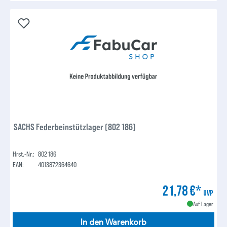
SACHS Federbeinstützlager (802 186)
Hrst.-Nr.:
802 186
EAN:
4013872364640
21,78 €*
UVP
Auf Lager
In den Warenkorb