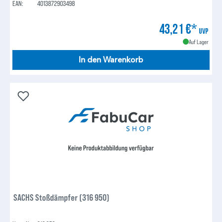
EAN:
4013872903498
43,21 €*
UVP
Auf Lager
In den Warenkorb
SACHS Stoßdämpfer (316 950)