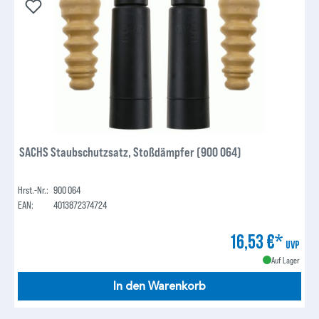
SACHS Staubschutzsatz, Stoßdämpfer (900 064)
Hrst.-Nr.:
900 064
EAN:
4013872374724
16,53 €*
UVP
Auf Lager
In den Warenkorb