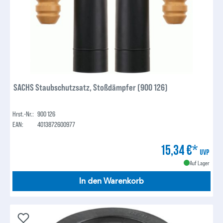
SACHS Staubschutzsatz, Stoßdämpfer (900 126)
Hrst.-Nr.:
900 126
EAN:
4013872600977
15,34 €*
UVP
Auf Lager
In den Warenkorb