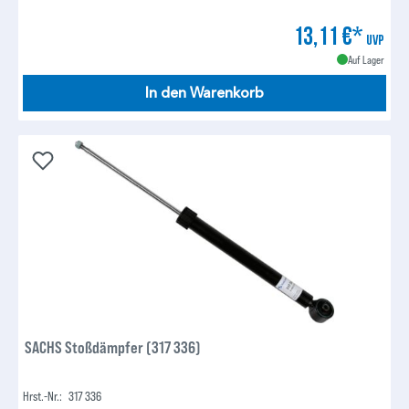
13,11 €*
UVP
Auf Lager
In den Warenkorb
SACHS Stoßdämpfer (317 336)
Hrst.-Nr.:
317 336