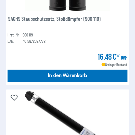
SACHS Staubschutzsatz, Stoßdämpfer (900 119)
Hrst.-Nr.:
900 119
EAN:
4013872597772
16,48 €*
UVP
Geringer Bestand
In den Warenkorb