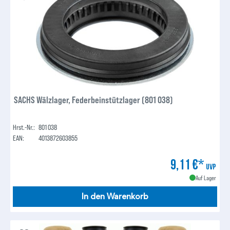
SACHS Wälzlager, Federbeinstützlager (801 038)
Hrst.-Nr.:
801 038
EAN:
4013872603855
9,11 €*
UVP
Auf Lager
In den Warenkorb