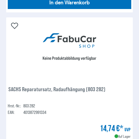
In den Warenkorb
SACHS Reparatursatz, Radaufhängung (803 282)
Hrst.-Nr.:
803 282
EAN:
4013872991334
14,74 €*
UVP
Auf Lager