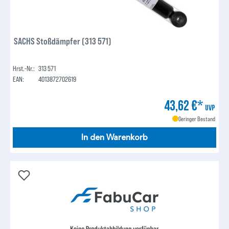
SACHS Stoßdämpfer (313 571)
Hrst.-Nr.:
313 571
EAN:
4013872702619
43,62 €*
UVP
Geringer Bestand
In den Warenkorb