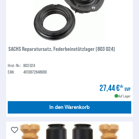
SACHS Reparatursatz, Federbeinstützlager (803 024)
Hrst.-Nr.:
803 024
EAN:
4013872848690
27,44 €*
UVP
Auf Lager
In den Warenkorb