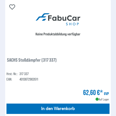
SACHS Stoßdämpfer (317 337)
Hrst.-Nr.:
317 337
EAN:
4013872903511
62,60 €*
UVP
Auf Lager
In den Warenkorb