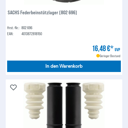
SACHS Federbeinstützlager (802 696)
Hrst.-Nr.:
802 696
EAN:
4013872818150
16,48 €*
UVP
Geringer Bestand
In den Warenkorb