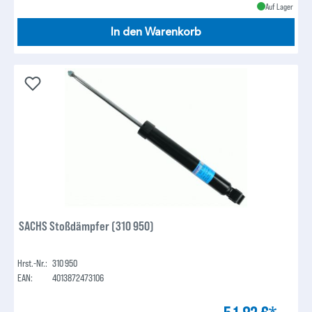
Auf Lager
In den Warenkorb
SACHS Stoßdämpfer (310 950)
Hrst.-Nr.:
310 950
EAN:
4013872473106