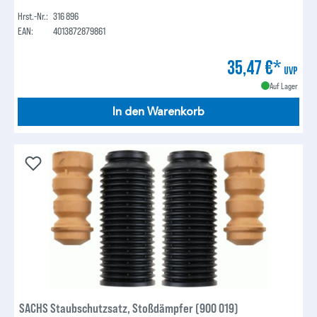
Hrst.-Nr.:
316 896
EAN:
4013872879861
35,47 €*
UVP
Auf Lager
In den Warenkorb
SACHS Staubschutzsatz, Stoßdämpfer (900 019)