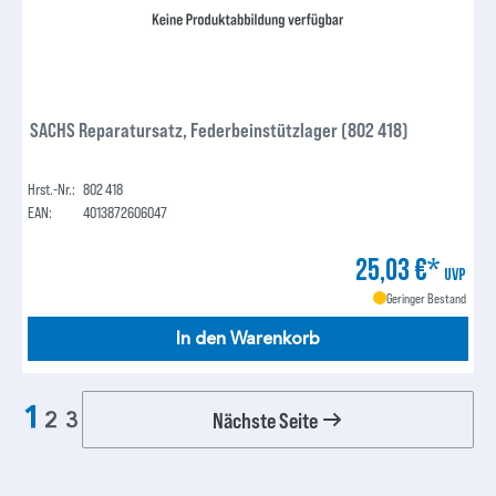
SACHS Reparatursatz, Federbeinstützlager (802 418)
Hrst.-Nr.:
802 418
EAN:
4013872606047
25,03 €*
UVP
Geringer Bestand
In den Warenkorb
1
Nächste Seite
2
3