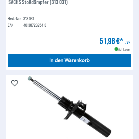
SACHS Stoßdämpfer (313 031)
Hrst.-Nr.:
313 031
EAN:
4013872625413
51,98 €*
UVP
Auf Lager
In den Warenkorb