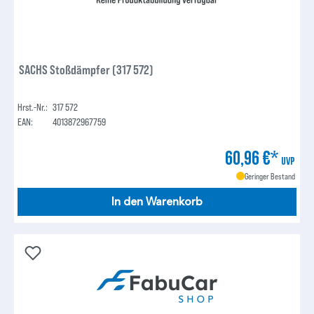
SACHS Stoßdämpfer (317 572)
Hrst.-Nr.:
317 572
EAN:
4013872967759
60,96 €*
UVP
Geringer Bestand
In den Warenkorb