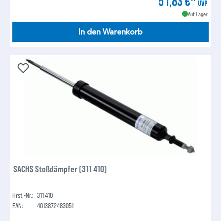
51,83 €*
UVP
Auf Lager
In den Warenkorb
SACHS Stoßdämpfer (311 410)
Hrst.-Nr.:
311 410
EAN:
4013872483051