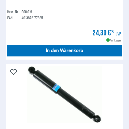
Hrst.-Nr.:
900 019
EAN:
4013872177325
24,30 €*
UVP
Auf Lager
In den Warenkorb