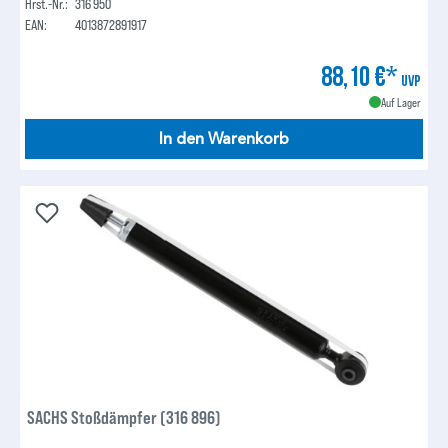
Hrst.-Nr.:
316 950
EAN:
4013872891917
88,10 €*
UVP
Auf Lager
In den Warenkorb
SACHS Stoßdämpfer (316 896)