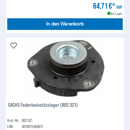
64,71 €*
UVP
Auf Lager
In den Warenkorb
SACHS Federbeinstützlager (802 321)
Hrst.-Nr.:
802 321
EAN:
4013872469611