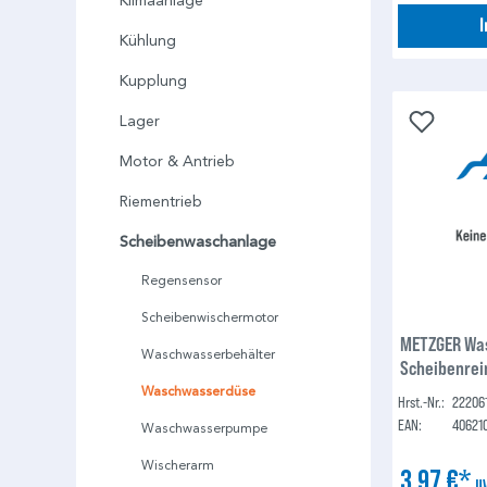
Klimaanlage
Kühlung
Kupplung
Lager
Motor & Antrieb
Riementrieb
Scheibenwaschanlage
Regensensor
Scheibenwischermotor
METZGER Wa
Waschwasserbehälter
Scheibenrei
Waschwasserdüse
Hrst.-Nr.:
22206
EAN:
40621
Waschwasserpumpe
Wischerarm
3,97 €*
U