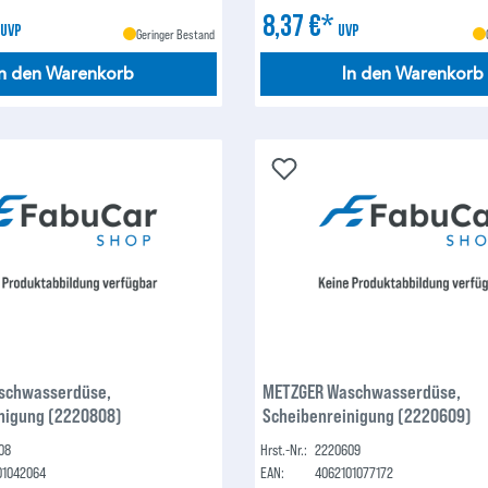
*
8,37 €*
UVP
UVP
Geringer Bestand
In den Warenkorb
In den Warenkorb
schwasserdüse,
METZGER Waschwasserdüse,
nigung (2220808)
Scheibenreinigung (2220609)
08
Hrst.-Nr.:
2220609
01042064
EAN:
4062101077172