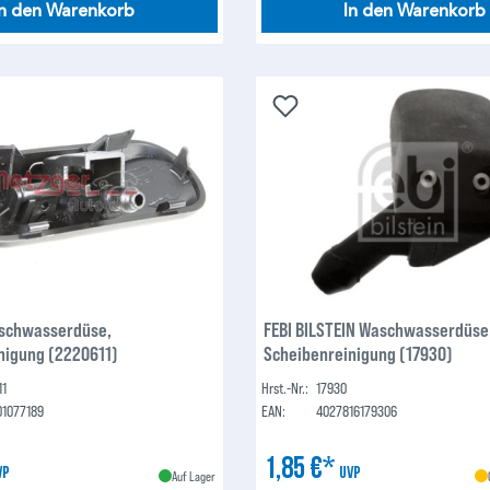
In den Warenkorb
In den Warenkorb
schwasserdüse,
FEBI BILSTEIN Waschwasserdüse
nigung (2220611)
Scheibenreinigung (17930)
11
Hrst.-Nr.:
17930
01077189
EAN:
4027816179306
1,85 €*
VP
UVP
Auf Lager