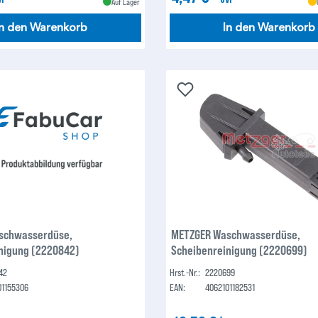
Auf Lager
In den Warenkorb
In den Warenkorb
schwasserdüse,
METZGER Waschwasserdüse,
nigung (2220842)
Scheibenreinigung (2220699)
42
Hrst.-Nr.:
2220699
01155306
EAN:
4062101182531