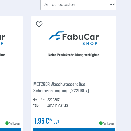
METZGER Waschwasserdüse,
Scheibenreinigung (2220807)
Hrst.-Nr.:
2220807
EAN:
4062101031143
1,96 €*
UVP
Auf Lager
Auf Lager