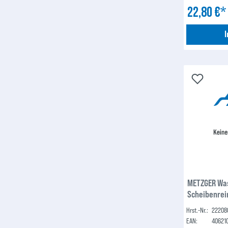
22,80 €
METZGER Wa
Scheibenrei
Hrst.-Nr.:
22208
EAN:
40621