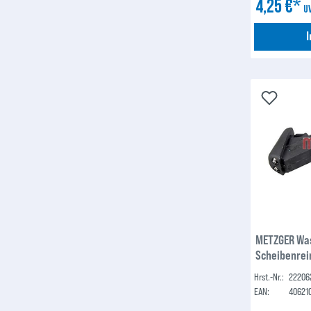
4,25 €*
U
METZGER Wa
Scheibenrei
Hrst.-Nr.:
22206
EAN:
40621