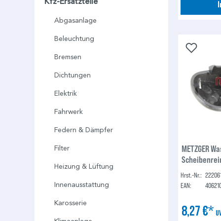
Kfz-Ersatzteile
Abgasanlage
Beleuchtung
Bremsen
Dichtungen
Elektrik
Fahrwerk
Federn & Dämpfer
METZGER Wa
Filter
Scheibenrei
Heizung & Lüftung
Hrst.-Nr.:
22206
Innenausstattung
EAN:
40621
Karosserie
8,27 €*
U