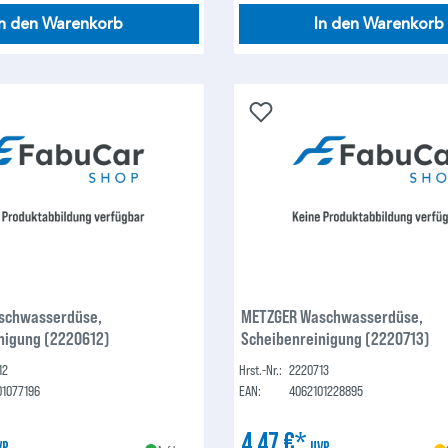
In den Warenkorb
In den Warenkorb
schwasserdüse,
METZGER Waschwasserdüse,
nigung (2220612)
Scheibenreinigung (2220713)
12
Hrst.-Nr.:
2220713
01077196
EAN:
4062101228895
4,47 €*
VP
UVP