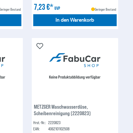
7,23 €*
UVP
Geringer Bestand
Geringer Bestand
In den Warenkorb
METZGER Waschwasserdüse,
Scheibenreinigung (2220823)
Hrst.-Nr.:
2220823
EAN:
4062101102508