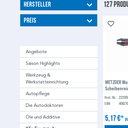
127 Prod
Hersteller
Preis
Angebote
Saison Highlights
Werkzeug &
METZGER Wa
Werkstatteinrichtung
Scheibenrei
Autopflege
Hrst.-Nr.:
22205
EAN:
40621
Die Autodoktoren
5,17 €*
Öle und Additive
U