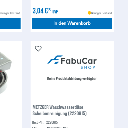
3,04 €*
UVP
Geringer Bestand
Geringer Bestand
In den Warenkorb
METZGER Waschwasserdüse,
Scheibenreinigung (2220815)
Hrst.-Nr.:
2220815