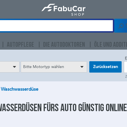
AUTOPFLEGE
DIE AUTODOKTOREN
ÖLE UND ADDIT
E
Bitte Motortyp wählen
Zurücksetzen
Z
Waschwasserdüse
asserdüsen
fürs Auto günstig onlin