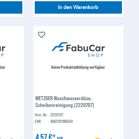
In den Warenkorb
METZGER Waschwasserdüse,
Scheibenreinigung (2220707)
Hrst.-Nr.:
2220707
EAN:
4062101186034
4,57 €*
UVP