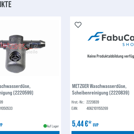
ukte
schwasserdüse,
METZGER Waschwasserdüse,
nigung (2220599)
Scheibenreinigung (2220839)
99
Hrst.-Nr.:
2220839
01050533
EAN:
4062101155269
5,44 €*
VP
UVP
Auf Lager