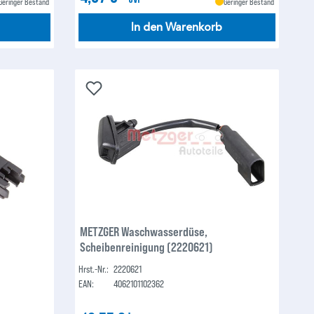
Geringer Bestand
Geringer Bestand
In den Warenkorb
METZGER Waschwasserdüse,
Scheibenreinigung (2220621)
Hrst.-Nr.:
2220621
EAN:
4062101102362