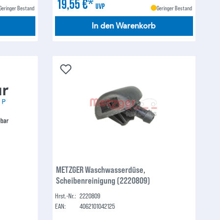
19,55 €*
UVP
Geringer Bestand
Geringer Bestand
In den Warenkorb
METZGER Waschwasserdüse,
Scheibenreinigung (2220809)
Hrst.-Nr.:
2220809
EAN:
4062101042125