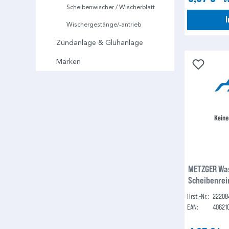
Scheibenwischer / Wischerblatt
Wischergestänge/-antrieb
Zündanlage & Glühanlage
Marken
METZGER Wa
Scheibenrei
Hrst.-Nr.:
22208
EAN:
40621