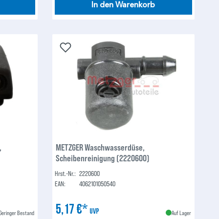
In den Warenkorb
,
METZGER Waschwasserdüse,
Scheibenreinigung (2220600)
Hrst.-Nr.:
2220600
EAN:
4062101050540
5,17 €*
UVP
Geringer Bestand
Auf Lager