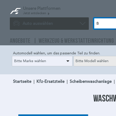
Unsere Plattformen
Jetzt entdecken
Auto auswählen
ANGEBOTE
WERKZEUG & WERKSTATTEINRICHTUNG
Automodell wählen, um das passende Teil zu finden.
Bitte Marke wählen
Bitte Modell wählen
Startseite
|
Kfz-Ersatzteile
|
Scheibenwaschanlage
|
Waschw