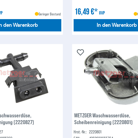
16,49 €*
VP
UVP
Geringer Bestand
In den Warenkorb
In den Warenkorb
schwasserdüse,
METZGER Waschwasserdüse,
nigung (2220827)
Scheibenreinigung (2220801)
27
Hrst.-Nr.:
2220801