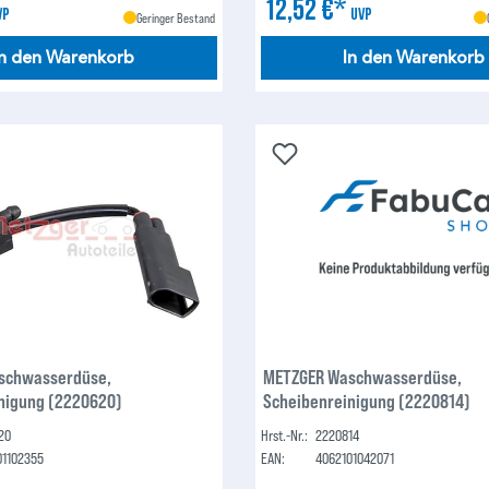
12,52 €*
VP
UVP
Geringer Bestand
In den Warenkorb
In den Warenkorb
schwasserdüse,
METZGER Waschwasserdüse,
nigung (2220620)
Scheibenreinigung (2220814)
20
Hrst.-Nr.:
2220814
01102355
EAN:
4062101042071