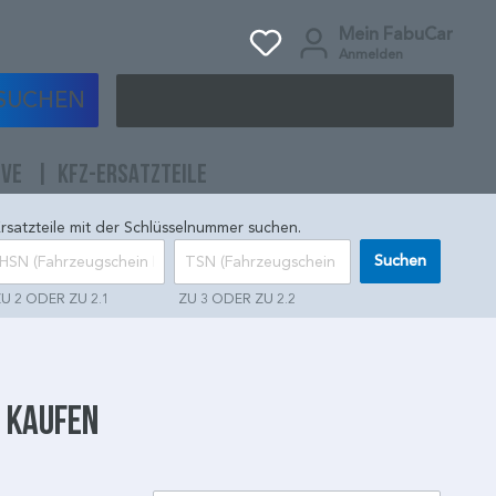
Mein FabuCar
Anmelden
SUCHEN
IVE
KFZ-ERSATZTEILE
rsatzteile mit der Schlüsselnummer suchen.
Suchen
U 2 ODER ZU 2.1
ZU 3 ODER ZU 2.2
e kaufen