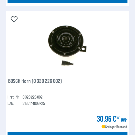
BOSCH Horn (0 320 226 002)
Hrst.-Nr.:
0 320 226 002
EAN:
3165144006725
30,96 €*
UVP
Geringer Bestand