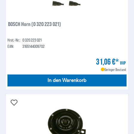
BOSCH Horn (0 320 223 021)
Hrst.-Nr.:
0 320 223 021
EAN:
3165144009702
31,06 €*
UVP
Geringer Bestand
In den Warenkorb