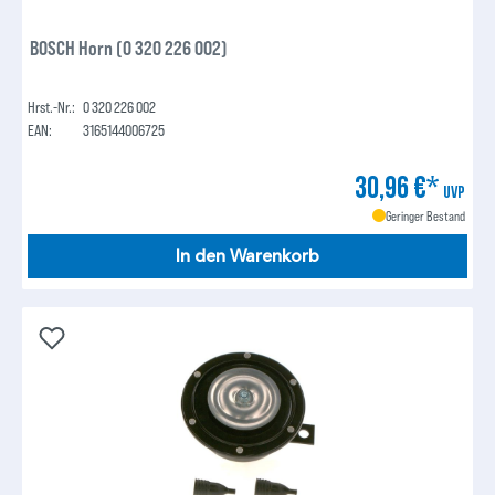
BOSCH Horn (0 320 226 002)
Hrst.-Nr.:
0 320 226 002
EAN:
3165144006725
30,96 €*
UVP
Geringer Bestand
In den Warenkorb