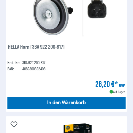
HELLA Horn (3BA 922 200-817)
Hrst.-Nr.:
3BA 922 200-817
EAN:
4082300322408
26,20 €*
UVP
Auf Lager
In den Warenkorb