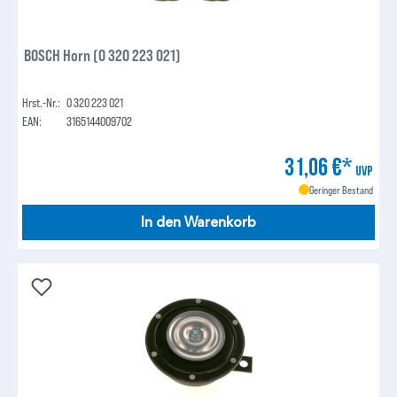
BOSCH Horn (0 320 223 021)
Hrst.-Nr.:
0 320 223 021
EAN:
3165144009702
31,06 €*
UVP
Geringer Bestand
In den Warenkorb