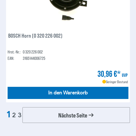
BOSCH Horn (0 320 226 002)
Hrst.-Nr.:
0 320 226 002
EAN:
3165144006725
30,96 €*
UVP
Geringer Bestand
In den Warenkorb
1
Nächste Seite
2
3