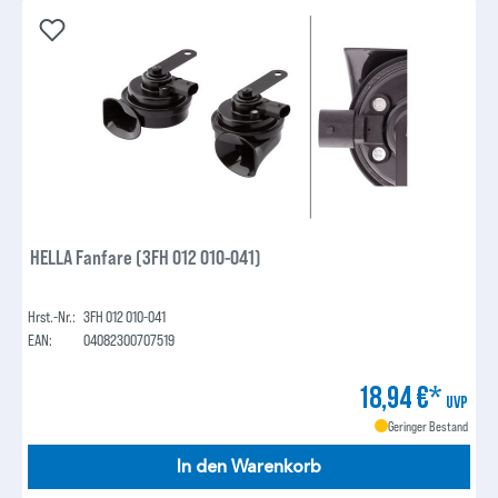
HELLA Fanfare (3FH 012 010-041)
Hrst.-Nr.:
3FH 012 010-041
EAN:
04082300707519
18,94 €*
UVP
Geringer Bestand
In den Warenkorb