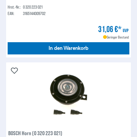
Hrst.-Nr.:
0 320 223 021
EAN:
3165144009702
31,06 €*
UVP
Geringer Bestand
In den Warenkorb
BOSCH Horn (0 320 223 021)