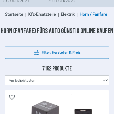
ZU 2 ODER ZU 2.1
ZU 3 ODER ZU 2.2
Startseite
|
Kfz-Ersatzteile
|
Elektrik
|
Horn / Fanfare
Horn
(Fanfare) fürs Auto günstig online kaufen
Filter: Hersteller & Preis
7162 Produkte