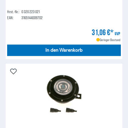
Hrst.-Nr.:
0 320 223 021
EAN:
3165144009702
31,06 €*
UVP
Geringer Bestand
In den Warenkorb