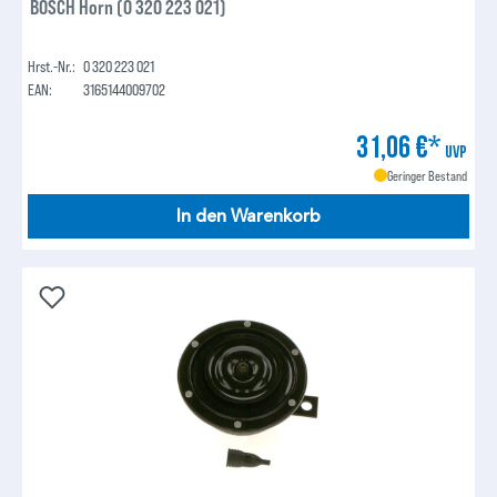
BOSCH Horn (0 320 223 021)
Hrst.-Nr.:
0 320 223 021
EAN:
3165144009702
31,06 €*
UVP
Geringer Bestand
In den Warenkorb