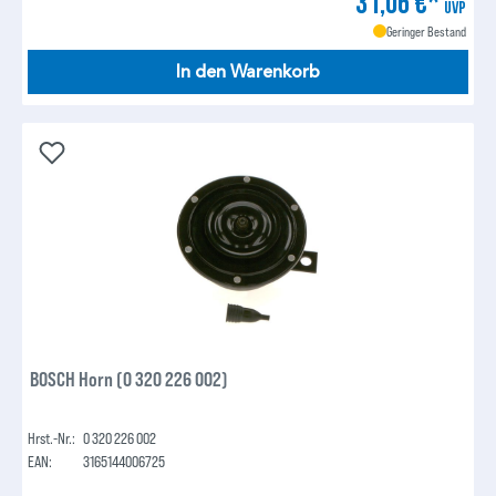
31,06 €*
UVP
Geringer Bestand
In den Warenkorb
BOSCH Horn (0 320 226 002)
Hrst.-Nr.:
0 320 226 002
EAN:
3165144006725