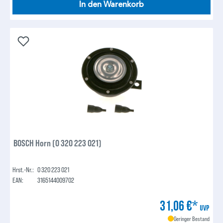
In den Warenkorb
BOSCH Horn (0 320 223 021)
Hrst.-Nr.:
0 320 223 021
EAN:
3165144009702
31,06 €*
UVP
Geringer Bestand