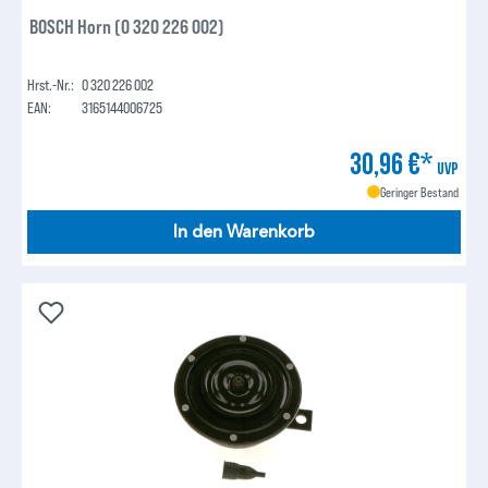
BOSCH Horn (0 320 226 002)
Hrst.-Nr.:
0 320 226 002
EAN:
3165144006725
30,96 €*
UVP
Geringer Bestand
In den Warenkorb