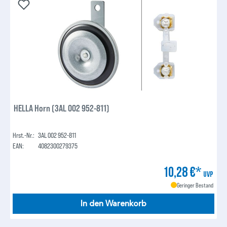
HELLA Horn (3AL 002 952-811)
Hrst.-Nr.:
3AL 002 952-811
EAN:
4082300279375
10,28 €*
UVP
Geringer Bestand
In den Warenkorb