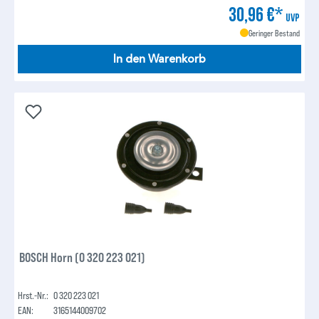
30,96 €*
UVP
Geringer Bestand
In den Warenkorb
BOSCH Horn (0 320 223 021)
Hrst.-Nr.:
0 320 223 021
EAN:
3165144009702