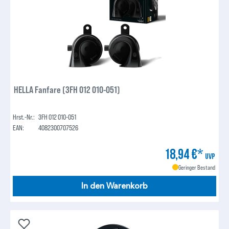
HELLA Fanfare (3FH 012 010-051)
Hrst.-Nr.:
3FH 012 010-051
EAN:
4082300707526
18,94 €*
UVP
Geringer Bestand
In den Warenkorb