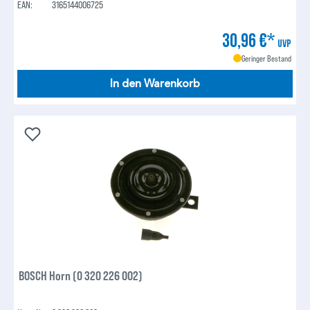
EAN:
3165144006725
30,96 €*
UVP
Geringer Bestand
In den Warenkorb
BOSCH Horn (0 320 226 002)