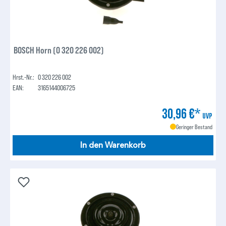
BOSCH Horn (0 320 226 002)
Hrst.-Nr.:
0 320 226 002
EAN:
3165144006725
30,96 €*
UVP
Geringer Bestand
In den Warenkorb