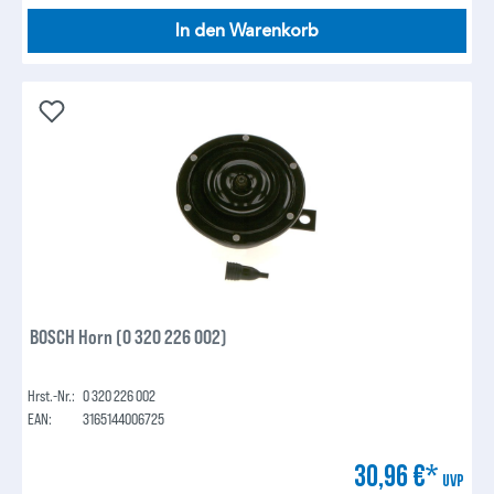
In den Warenkorb
BOSCH Horn (0 320 226 002)
Hrst.-Nr.:
0 320 226 002
EAN:
3165144006725
30,96 €*
UVP