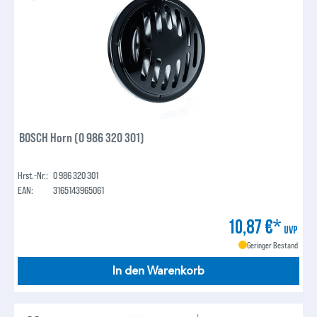
BOSCH Horn (0 986 320 301)
Hrst.-Nr.:
0 986 320 301
EAN:
3165143965061
10,87 €*
UVP
Geringer Bestand
In den Warenkorb