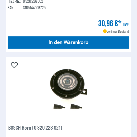
Hrst.-Nr.:
0 320 226 002
EAN:
3165144006725
30,96 €*
UVP
Geringer Bestand
In den Warenkorb
BOSCH Horn (0 320 223 021)