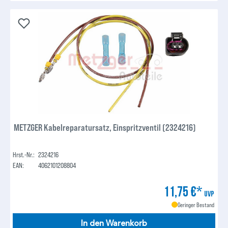
METZGER Kabelreparatursatz, Einspritzventil (2324216)
Hrst.-Nr.:
2324216
EAN:
4062101208804
11,75 €*
UVP
Geringer Bestand
In den Warenkorb