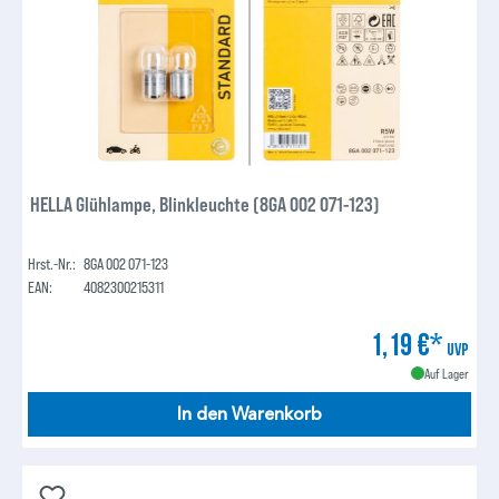
HELLA Glühlampe, Blinkleuchte (8GA 002 071-123)
Hrst.-Nr.:
8GA 002 071-123
EAN:
4082300215311
1,19 €*
UVP
Auf Lager
In den Warenkorb