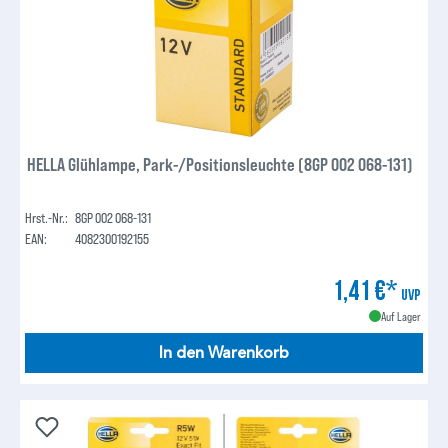
HELLA Glühlampe, Park-/Positionsleuchte (8GP 002 068-131)
Hrst.-Nr.:
8GP 002 068-131
EAN:
4082300192155
1,41 €*
UVP
Auf Lager
In den Warenkorb