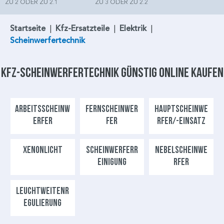
ZU 2 ODER ZU 2.1
ZU 3 ODER ZU 2.2
Startseite
|
Kfz-Ersatzteile
|
Elektrik
|
Scheinwerfertechnik
Kfz-Scheinwerfertechnik
günstig online kaufen
ARBEITSSCHEINW
FERNSCHEINWER
HAUPTSCHEINWE
ERFER
FER
RFER/-EINSATZ
XENONLICHT
SCHEINWERFERR
NEBELSCHEINWE
EINIGUNG
RFER
LEUCHTWEITENR
EGULIERUNG