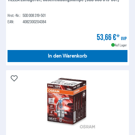
Hrst.-Nr.:
5DD 008 319-501
EAN:
4082300204384
53,66 €*
UVP
Auf Lager
In den Warenkorb