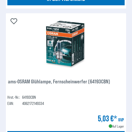
ams-OSRAM Glühlampe, Fernscheinwerfer (64193CBN)
Hrst.-Nr.:
64193CBN
EAN:
4062172149334
5,03 €*
UVP
Auf Lager