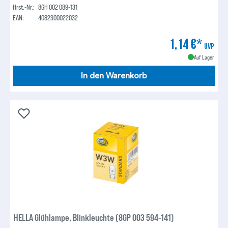
Hrst.-Nr.:
8GH 002 089-131
EAN:
4082300022032
1,14 €*
UVP
Auf Lager
In den Warenkorb
HELLA Glühlampe, Blinkleuchte (8GP 003 594-141)