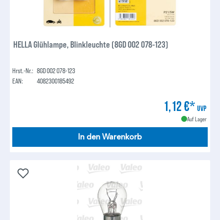
HELLA Glühlampe, Blinkleuchte (8GD 002 078-123)
Hrst.-Nr.:
8GD 002 078-123
EAN:
4082300185492
1,12 €*
UVP
Auf Lager
In den Warenkorb