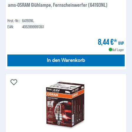
ams-OSRAM Glühlampe, Fernscheinwerfer (64193NL)
Hrst.-Nr.:
64193NL
EAN:
4052899991361
8,44 €*
UVP
Auf Lager
In den Warenkorb