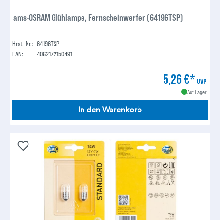
ams-OSRAM Glühlampe, Fernscheinwerfer (64196TSP)
Hrst.-Nr.:
64196TSP
EAN:
4062172150491
5,26 €*
UVP
Auf Lager
In den Warenkorb