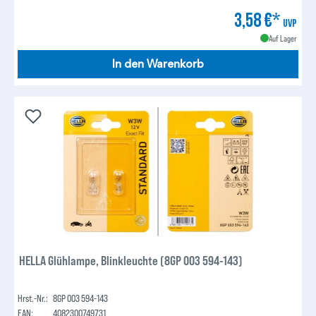
3,58 €*
UVP
Auf Lager
In den Warenkorb
HELLA Glühlampe, Blinkleuchte (8GP 003 594-143)
Hrst.-Nr.:
8GP 003 594-143
EAN:
4082300749731