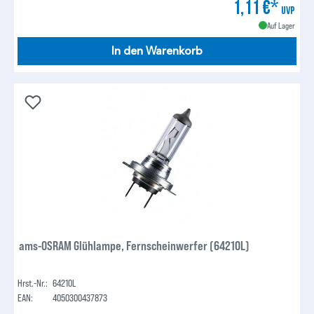
1,11 €*
UVP
Auf Lager
In den Warenkorb
ams-OSRAM Glühlampe, Fernscheinwerfer (64210L)
Hrst.-Nr.:
64210L
EAN:
4050300437873