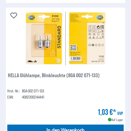
HELLA Glühlampe, Blinkleuchte (8GA 002 071-133)
Hrst.-Nr.:
8GA 002 071-133
EAN:
4082300244441
1,03 €*
UVP
Auf Lager
In den Warenkorb