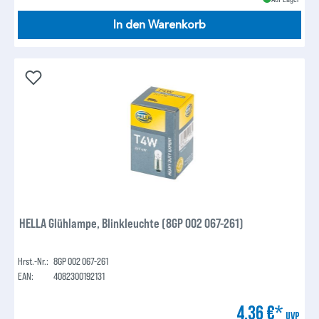
In den Warenkorb
HELLA Glühlampe, Blinkleuchte (8GP 002 067-261)
Hrst.-Nr.:
8GP 002 067-261
EAN:
4082300192131
4,36 €*
UVP