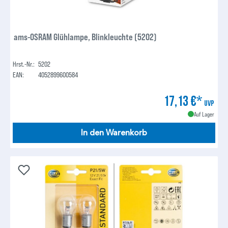
ams-OSRAM Glühlampe, Blinkleuchte (5202)
Hrst.-Nr.:
5202
EAN:
4052899600584
17,13 €*
UVP
Auf Lager
In den Warenkorb