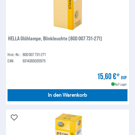
HELLA Glühlampe, Blinkleuchte (8GD 007 731-271)
Hrst.-Nr.:
8GD 007 731-271
EAN:
9314365035975
15,60 €*
UVP
Auf Lager
In den Warenkorb