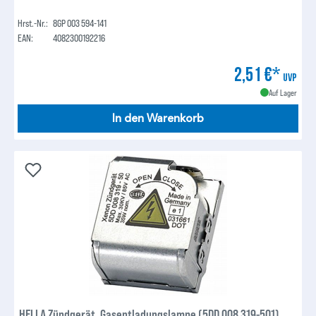
Hrst.-Nr.:
8GP 003 594-141
EAN:
4082300192216
2,51 €*
UVP
Auf Lager
In den Warenkorb
HELLA Zündgerät, Gasentladungslampe (5DD 008 319-501)