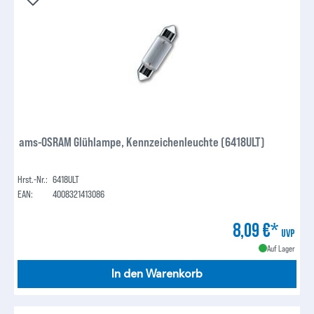
ams-OSRAM Glühlampe, Kennzeichenleuchte (6418ULT)
Hrst.-Nr.:
6418ULT
EAN:
4008321413086
8,09 €*
UVP
Auf Lager
In den Warenkorb