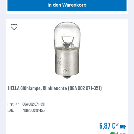
In den Warenkorb
HELLA Glühlampe, Blinkleuchte (8GA 002 071-351)
Hrst.-Nr.:
8GA 002 071-351
EAN:
4082300191455
6,87 €*
UVP
Auf Lager