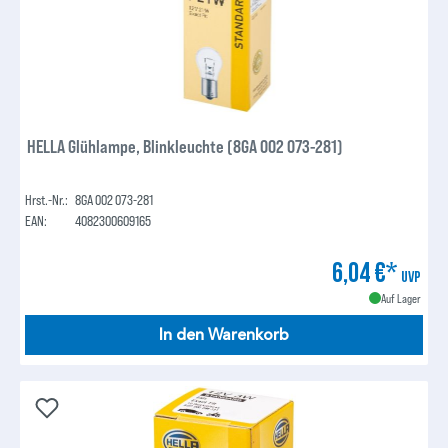
HELLA Glühlampe, Blinkleuchte (8GA 002 073-281)
Hrst.-Nr.:
8GA 002 073-281
EAN:
4082300609165
6,04 €*
UVP
Auf Lager
In den Warenkorb