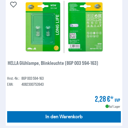
HELLA Glühlampe, Blinkleuchte (8GP 003 594-163)
Hrst.-Nr.:
8GP 003 594-163
EAN:
4082300753943
2,28 €*
UVP
Auf Lager
In den Warenkorb