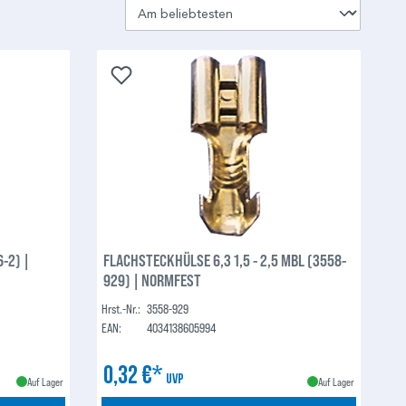
-2) |
FLACHSTECKHÜLSE 6,3 1,5 - 2,5 MBL (3558-
929) | NORMFEST
Hrst.-Nr.:
3558-929
EAN:
4034138605994
0,32 €*
UVP
Auf Lager
Auf Lager