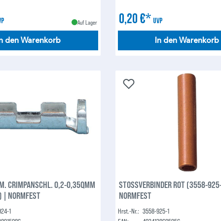
0,20 €*
VP
UVP
Auf Lager
In den Warenkorb
In den Warenkorb
M. CRIMPANSCHL. 0,2-0,35QMM
STOSSVERBINDER ROT (3558-925-
) | NORMFEST
NORMFEST
924-1
Hrst.-Nr.:
3558-925-1