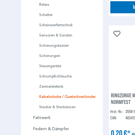
Relais
Schalter
Scheinwerfertechnik
Sensoren & Sonden
Sicherungskasten
Sicherungen
Steuergeräte
Schrumpfschläuche
Zentralelektrik
RINGZUNGE M
Kabelschuhe / Quetschverbinder
NORMFEST
Stecker & Steckdosen
Hrst.-Nr.:
3558-
EAN:
40341
Fahrwerk
Federn & Dämpfer
0,20 €*
U