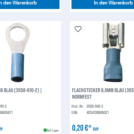
In den Warenkorb
In den Warenkorb
6 BLAU (3558-910-2) |
FLACHSTECKER 8,0MM BLAU (3558-940-2) |
NORMFEST
910-2
Hrst.-Nr.:
3558-940-2
38605871
EAN:
4034138606021
0,20 €*
VP
UVP
Auf Lager