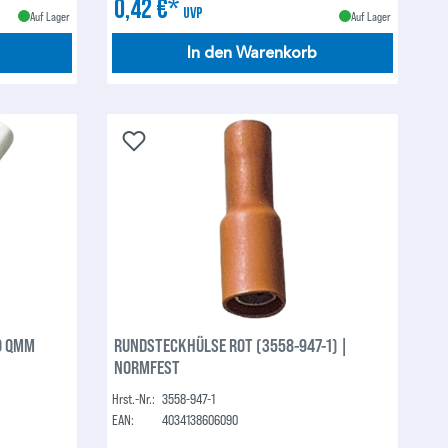
0,42 €*
UVP
Auf Lager
Auf Lager
In den Warenkorb
0 QMM
RUNDSTECKHÜLSE ROT (3558-947-1) |
NORMFEST
Hrst.-Nr.:
3558-947-1
EAN:
4034138606090