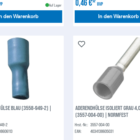
0,46 €*
VP
UVP
Auf Lager
In den Warenkorb
In den Warenkorb
LSE BLAU (3558-949-2) |
ADERENDHÜLSE ISOLIERT GRAU 4,
(3557-004-00) | NORMFEST
949-2
Hrst.-Nr.:
3557-004-00
38606113
EAN:
4034138605031