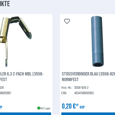
ukte
LER 6,3 2-FACH MBL (3558-
STOSSVERBINDER BLAU (3558-926
FEST
NORMFEST
928
Hrst.-Nr.:
3558-926-2
38605987
EAN:
4034138605963
0,20 €*
VP
UVP
Auf Lager