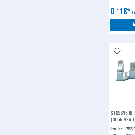
0,11 €*
U
STOSSVERB. 
(3555-924-1
Hrst.-Nr.:
3555-