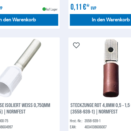
0,11 €*
VP
UVP
Auf Lager
In den Warenkorb
In den Warenkorb
E ISOLIERT WEISS 0,75QMM
STECKZUNGE ROT 4,8MM 0,5 - 1,
5) | NORMFEST
(3558-939-1) | NORMFEST
000-75
Hrst.-Nr.:
3558-939-1
38604997
EAN:
4034138606007