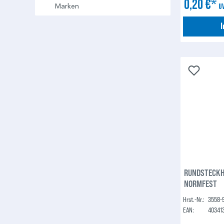
0,20 €*
U
Marken
RUNDSTECKHÜ
NORMFEST
Hrst.-Nr.:
3558-
EAN:
40341