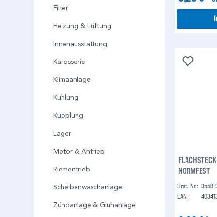
Filter
Heizung & Lüftung
Innenausstattung
Karosserie
Klimaanlage
Kühlung
Kupplung
Lager
Motor & Antrieb
FLACHSTECKH
NORMFEST
Riementrieb
Hrst.-Nr.:
3558-
Scheibenwaschanlage
EAN:
40341
Zündanlage & Glühanlage