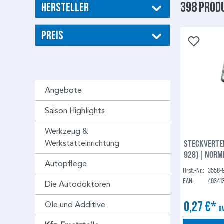
398 Prod
Hersteller
Preis
Angebote
Saison Highlights
Werkzeug &
STECKVERTEI
Werkstatteinrichtung
928) | NORM
Autopflege
Hrst.-Nr.:
3558-
EAN:
40341
Die Autodoktoren
0,27 €*
Öle und Additive
U