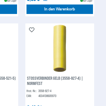
Auf Lager
Auf Lager
In den Warenkorb
3558-521-5)
STOSSVERBINDER GELB (3558-927-4) |
NORMFEST
Hrst.-Nr.:
3558-927-4
EAN:
4034138605970