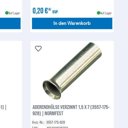
0,20 €*
UVP
Auf Lager
Auf Lager
In den Warenkorb
1) |
ADERENDHÜLSE VERZINNT 1,5 X 7 (3557-175-
928) | NORMFEST
Hrst.-Nr.:
3557-175-928