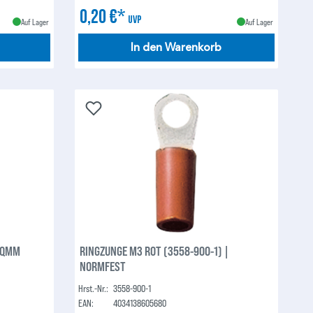
0,20 €*
UVP
Auf Lager
Auf Lager
In den Warenkorb
5 QMM
RINGZUNGE M3 ROT (3558-900-1) |
NORMFEST
Hrst.-Nr.:
3558-900-1
EAN:
4034138605680