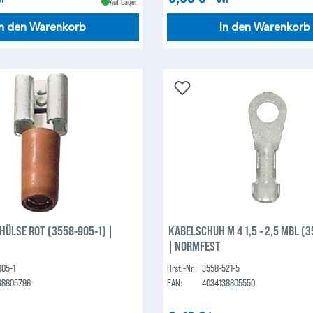
Auf Lager
In den Warenkorb
In den Warenkorb
ÜLSE ROT (3558-905-1) |
KABELSCHUH M 4 1,5 - 2,5 MBL (
| NORMFEST
905-1
Hrst.-Nr.:
3558-521-5
38605796
EAN:
4034138605550