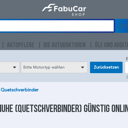
AUTOPFLEGE
DIE AUTODOKTOREN
ÖLE UND ADDIT
E
Bitte Motortyp wählen
Zurücksetzen
Z
 Quetschverbinder
huhe
(Quetschverbinder) günstig onli