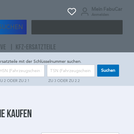
Mein FabuCar
Anmelden
SUCHEN
IVE
KFZ-ERSATZTEILE
rsatzteile mit der Schlüsselnummer suchen.
Suchen
U 2 ODER ZU 2.1
ZU 3 ODER ZU 2.2
ne kaufen