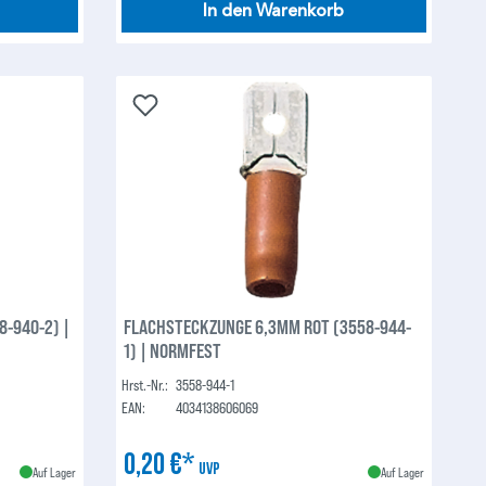
In den Warenkorb
FLACHSTECKZUNGE 6,3MM ROT (3558-944-
1) | NORMFEST
Hrst.-Nr.:
3558-944-1
EAN:
4034138606069
0,20 €*
UVP
Auf Lager
Auf Lager