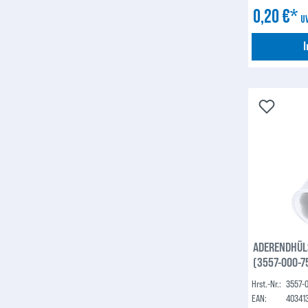
0,20 €*
U
ADERENDHÜLS
(3557-000-7
Hrst.-Nr.:
3557-
EAN:
40341