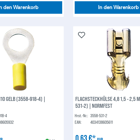
In den Warenkorb
In den Warenkorb
10 GELB (3558-918-4) |
FLACHSTECKHÜLSE 4,8 1,5 - 2,5 
531-2) | NORMFEST
918-4
Hrst.-Nr.:
3558-531-2
38605932
EAN:
4034138605611
0,63 €*
VP
UVP