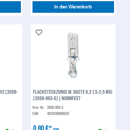
In den Warenkorb
MVZ (3558-
FLACHSTECKZUNGE M. RASTE 6,3 1,5-2,5 MSI
(3558-993-5) | NORMFEST
Hrst.-Nr.:
3558-993-5
EAN:
4034138606526
0,80 €*
UVP