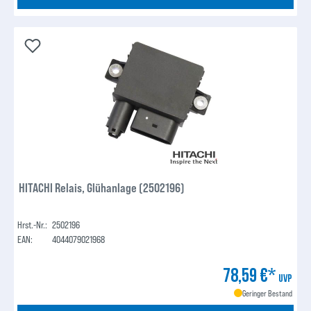
HITACHI Relais, Glühanlage (2502196)
Hrst.-Nr.:
2502196
EAN:
4044079021968
78,59 €*
UVP
Geringer Bestand