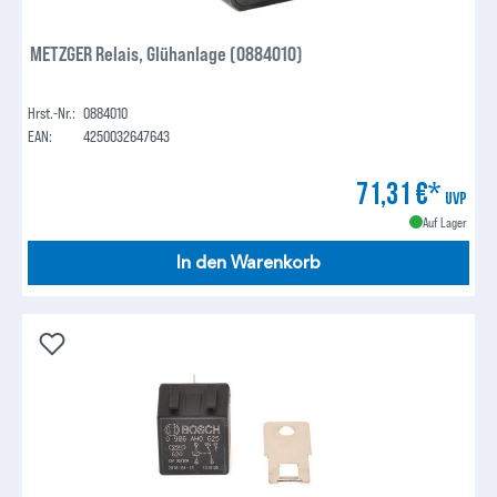
METZGER Relais, Glühanlage (0884010)
Hrst.-Nr.:
0884010
EAN:
4250032647643
71,31 €*
UVP
Auf Lager
In den Warenkorb