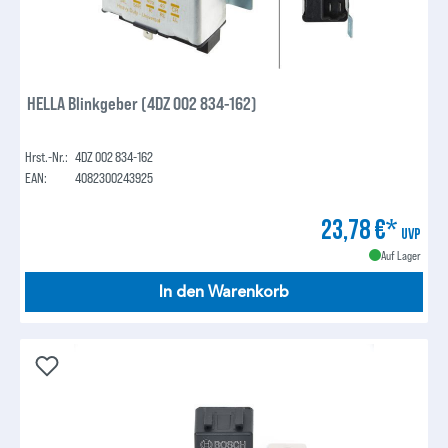
HELLA Blinkgeber (4DZ 002 834-162)
Hrst.-Nr.:
4DZ 002 834-162
EAN:
4082300243925
23,78 €*
UVP
Auf Lager
In den Warenkorb