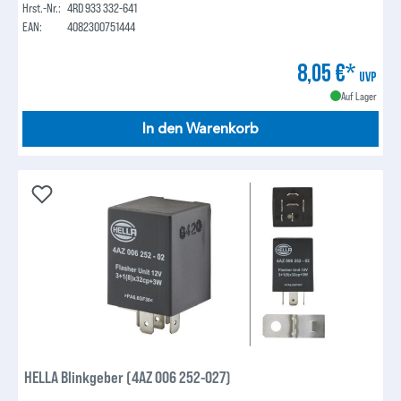
Hrst.-Nr.:
4RD 933 332-641
EAN:
4082300751444
8,05 €*
UVP
Auf Lager
In den Warenkorb
HELLA Blinkgeber (4AZ 006 252-027)