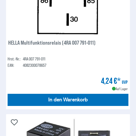
HELLA Multifunktionsrelais (4RA 007 791-011)
Hrst.-Nr.:
4RA 007 791-011
EAN:
4082300078657
4,24 €*
UVP
Auf Lager
In den Warenkorb