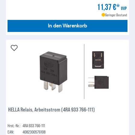
11,37 €*
UVP
Geringer Bestand
In den Warenkorb
HELLA Relais, Arbeitsstrom (4RA 933 766-111)
Hrst.-Nr.:
4RA 933 766-111
EAN:
4082300576108