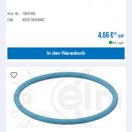
Hrst.-Nr.:
75613169
EAN:
4026736128982
4,66 €*
UVP
Auf Lager
In den Warenkorb