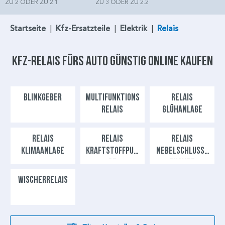
ZU 2 ODER ZU 2.1
ZU 3 ODER ZU 2.2
Startseite
|
Kfz-Ersatzteile
|
Elektrik
|
Relais
Kfz-Relais
fürs Auto günstig online kaufen
BLINKGEBER
MULTIFUNKTIONS
RELAIS
RELAIS
GLÜHANLAGE
RELAIS
RELAIS
RELAIS
KLIMAANLAGE
KRAFTSTOFFPUM
NEBELSCHLUSSL
PE
EUCHTE
WISCHERRELAIS