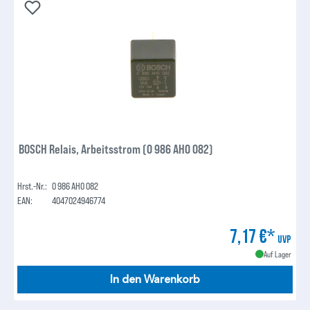
BOSCH Relais, Arbeitsstrom (0 986 AH0 082)
Hrst.-Nr.:
0 986 AH0 082
EAN:
4047024946774
7,17 €*
UVP
Auf Lager
In den Warenkorb