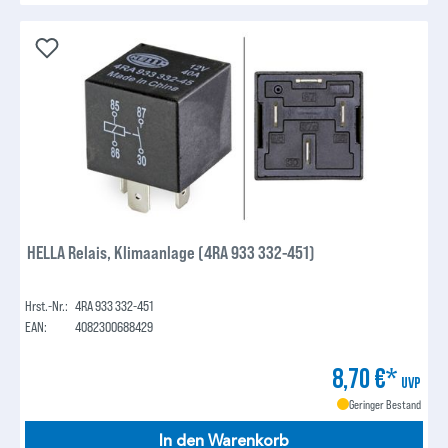
HELLA Relais, Klimaanlage (4RA 933 332-451)
Hrst.-Nr.:
4RA 933 332-451
EAN:
4082300688429
8,70 €*
UVP
Geringer Bestand
In den Warenkorb