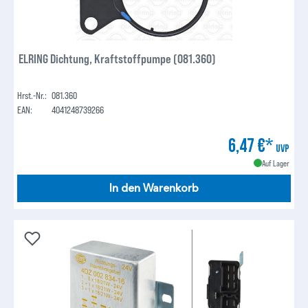
ELRING Dichtung, Kraftstoffpumpe (081.360)
Hrst.-Nr.:
081.360
EAN:
4041248739266
6,47 €*
UVP
Auf Lager
In den Warenkorb