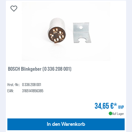
BOSCH Blinkgeber (0 336 208 001)
Hrst.-Nr.:
0 336 208 001
EAN:
3165141856385
34,65 €*
UVP
Auf Lager
In den Warenkorb