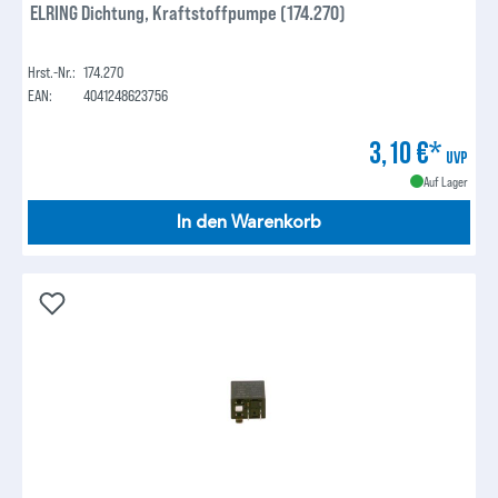
ELRING Dichtung, Kraftstoffpumpe (174.270)
Hrst.-Nr.:
174.270
EAN:
4041248623756
3,10 €*
UVP
Auf Lager
In den Warenkorb