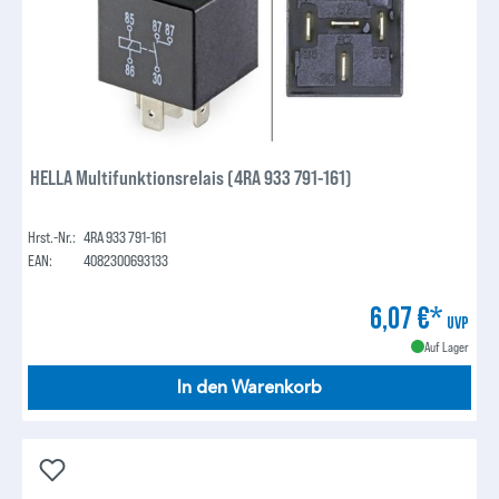
HELLA Multifunktionsrelais (4RA 933 791-161)
Hrst.-Nr.:
4RA 933 791-161
EAN:
4082300693133
6,07 €*
UVP
Auf Lager
In den Warenkorb