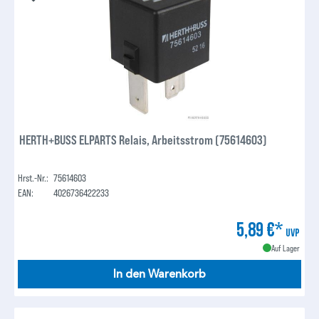
HERTH+BUSS ELPARTS Relais, Arbeitsstrom (75614603)
Hrst.-Nr.:
75614603
EAN:
4026736422233
5,89 €*
UVP
Auf Lager
In den Warenkorb