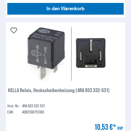
In den Warenkorb
HELLA Relais, Heckscheibenheizung (4RA 933 332-531)
Hrst.-Nr.:
4RA 933 332-531
EAN:
4082300751383
10,53 €*
UVP