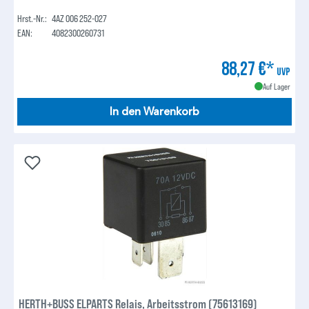
Hrst.-Nr.:
4AZ 006 252-027
EAN:
4082300260731
88,27 €*
UVP
Auf Lager
In den Warenkorb
HERTH+BUSS ELPARTS Relais, Arbeitsstrom (75613169)