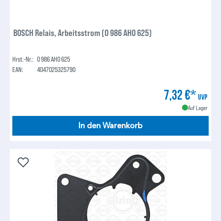
BOSCH Relais, Arbeitsstrom (0 986 AH0 625)
Hrst.-Nr.:
0 986 AH0 625
EAN:
4047025325790
7,32 €*
UVP
Auf Lager
In den Warenkorb