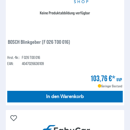
BOSCH Blinkgeber (F 026 T00 016)
Hrst.-Nr.:
F 026 T00 016
EAN:
4047026636109
103,76 €*
UVP
Geringer Bestand
In den Warenkorb