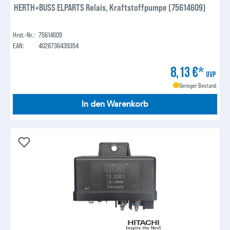
HERTH+BUSS ELPARTS Relais, Kraftstoffpumpe (75614609)
Hrst.-Nr.:
75614609
EAN:
4026736439354
8,13 €*
UVP
Geringer Bestand
In den Warenkorb