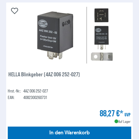
HELLA Blinkgeber (4AZ 006 252-027)
Hrst.-Nr.:
4AZ 006 252-027
EAN:
4082300260731
88,27 €*
UVP
Auf Lager
In den Warenkorb