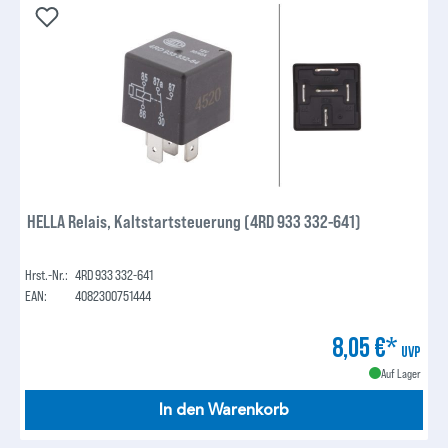
HELLA Relais, Kaltstartsteuerung (4RD 933 332-641)
Hrst.-Nr.:
4RD 933 332-641
EAN:
4082300751444
8,05 €*
UVP
Auf Lager
In den Warenkorb