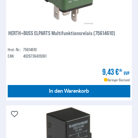
HERTH+BUSS ELPARTS Multifunktionsrelais (75614610)
Hrst.-Nr.:
75614610
EAN:
4026736439361
9,43 €*
UVP
Geringer Bestand
In den Warenkorb