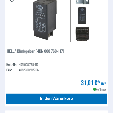
HELLA Blinkgeber (4DN 008 768-117)
Hrst.-Nr.:
4DN 008 768-117
EAN:
4082300297706
31,01 €*
UVP
Auf Lager
In den Warenkorb