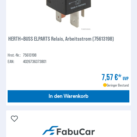
HERTH+BUSS ELPARTS Relais, Arbeitsstrom (75613198)
Hrst.-Nr.:
75613198
EAN:
4026736373801
7,57 €*
UVP
Geringer Bestand
In den Warenkorb