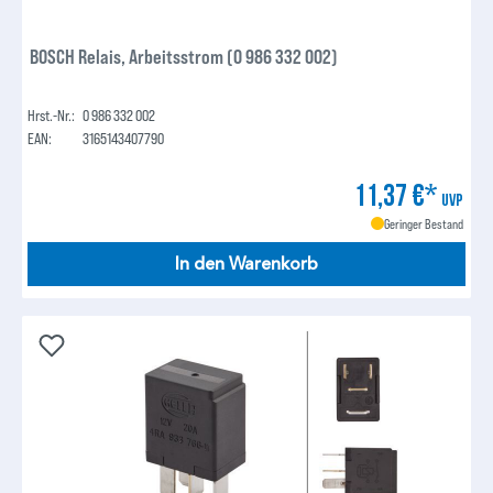
BOSCH Relais, Arbeitsstrom (0 986 332 002)
Hrst.-Nr.:
0 986 332 002
EAN:
3165143407790
11,37 €*
UVP
Geringer Bestand
In den Warenkorb