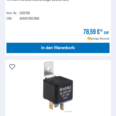
Hrst.-Nr.:
2502196
EAN:
4044079021968
78,59 €*
UVP
Geringer Bestand
In den Warenkorb