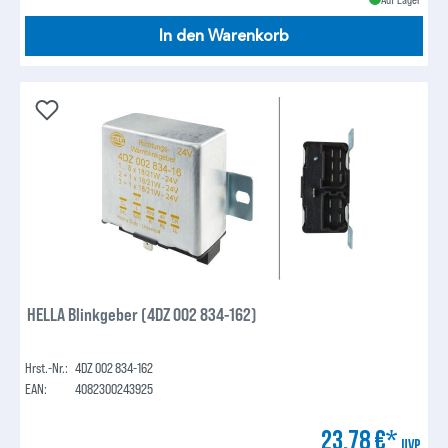
In den Warenkorb
HELLA Blinkgeber (4DZ 002 834-162)
Hrst.-Nr.:
4DZ 002 834-162
EAN:
4082300243925
23,78 €*
UVP