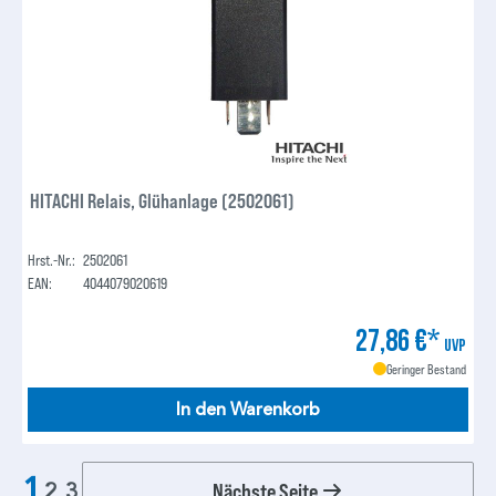
HITACHI Relais, Glühanlage (2502061)
Hrst.-Nr.:
2502061
EAN:
4044079020619
27,86 €*
UVP
Geringer Bestand
In den Warenkorb
1
Nächste Seite
2
3