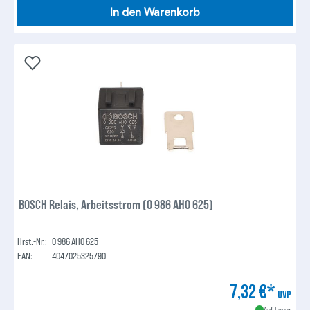
In den Warenkorb
BOSCH Relais, Arbeitsstrom (0 986 AH0 625)
Hrst.-Nr.:
0 986 AH0 625
EAN:
4047025325790
7,32 €*
UVP
Auf Lager