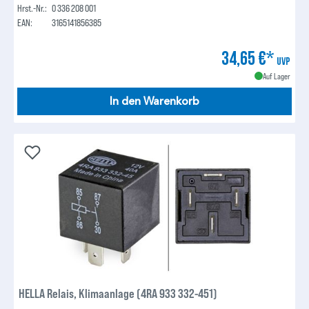
Hrst.-Nr.:
0 336 208 001
EAN:
3165141856385
34,65 €*
UVP
Auf Lager
In den Warenkorb
HELLA Relais, Klimaanlage (4RA 933 332-451)