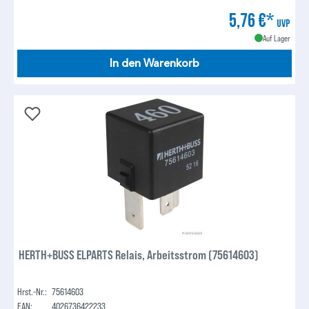
5,76 €*
UVP
Auf Lager
In den Warenkorb
HERTH+BUSS ELPARTS Relais, Arbeitsstrom (75614603)
Hrst.-Nr.:
75614603
EAN:
4026736422233