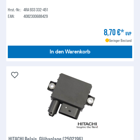
Hrst.-Nr.:
4RA 933 332-451
EAN:
4082300688429
8,70 €*
UVP
Geringer Bestand
In den Warenkorb
HITACHI Relais, Glühanlage (2502196)