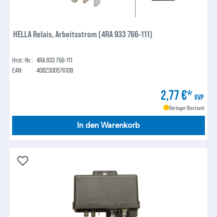
HELLA Relais, Arbeitsstrom (4RA 933 766-111)
Hrst.-Nr.:
4RA 933 766-111
EAN:
4082300576108
2,77 €*
UVP
Geringer Bestand
In den Warenkorb