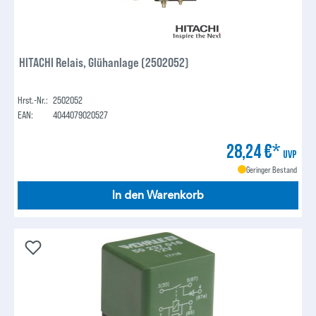
HITACHI Relais, Glühanlage (2502052)
Hrst.-Nr.:
2502052
EAN:
4044079020527
28,24 €*
UVP
Geringer Bestand
In den Warenkorb