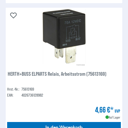
HERTH+BUSS ELPARTS Relais, Arbeitsstrom (75613169)
Hrst.-Nr.:
75613169
EAN:
4026736128982
4,66 €*
UVP
Auf Lager
In den Warenkorb