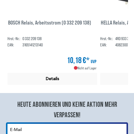
BOSCH Relais, Arbeitsstrom (0 332 209 138)
HELLA Relais, Ar
Hrst.-Nr.:
0 332 209 138
Hrst.-Nr.:
4RD 933 332-
EAN:
3165141213140
EAN:
4082300751
10,18 €*
UVP
Nicht auf Lager
Details
Heute abonnieren und keine aktion mehr
verpassen!