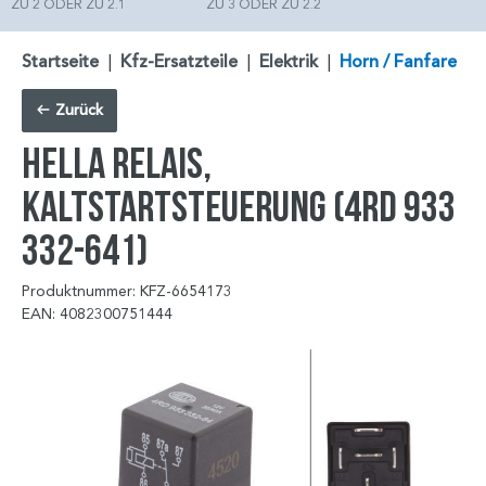
ZU 2 ODER ZU 2.1
ZU 3 ODER ZU 2.2
Startseite
|
Kfz-Ersatzteile
|
Elektrik
|
Horn / Fanfare
Zurück
HELLA Relais,
Kaltstartsteuerung (4RD 933
332-641)
Produktnummer: KFZ-6654173
EAN: 4082300751444