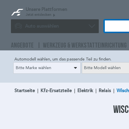
Unsere Plattformen
Jetzt entdecken
Auto auswählen
ANGEBOTE
WERKZEUG & WERKSTATTEINRICHTUNG
Automodell wählen, um das passende Teil zu finden.
Bitte Marke wählen
Bitte Modell wählen
Startseite
|
Kfz-Ersatzteile
|
Elektrik
|
Relais
|
Wisch
Wisc