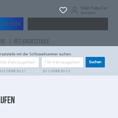
Mein FabuCar
Anmelden
SUCHEN
IVE
KFZ-ERSATZTEILE
rsatzteile mit der Schlüsselnummer suchen.
Suchen
U 2 ODER ZU 2.1
ZU 3 ODER ZU 2.2
aufen