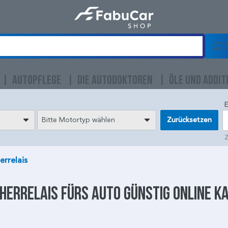
AUTOPFLEGE
DIE AUTODOKTOREN
ÖLE UND ADDIT
E
Bitte Motortyp wählen
Zurücksetzen
Z
errelais
herrelais
fürs Auto günstig online k