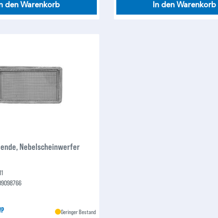
In den Warenkorb
In den Warenkorb
lende, Nebelscheinwerfer
11
09098766
VP
Geringer Bestand