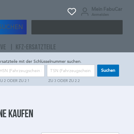
Mein FabuCar
Anmelden
SUCHEN
IVE
KFZ-ERSATZTEILE
rsatzteile mit der Schlüsselnummer suchen.
Suchen
U 2 ODER ZU 2.1
ZU 3 ODER ZU 2.2
ne kaufen