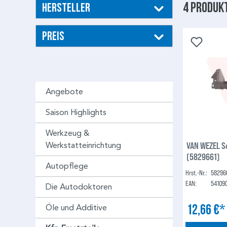
4 Produk
Hersteller
Preis
Angebote
Saison Highlights
Werkzeug &
VAN WEZEL 
Werkstatteinrichtung
(5829661)
Autopflege
Hrst.-Nr.:
58296
EAN:
54109
Die Autodoktoren
12,66 €
Öle und Additive