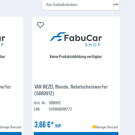
werfer
VAN WEZEL Blende, Nebelscheinwerfer
(5880912)
Hrst.-Nr.:
5880912
EAN:
5410909098773
3,66 €*
UVP
Geringer Bestand
Geringer Bestand