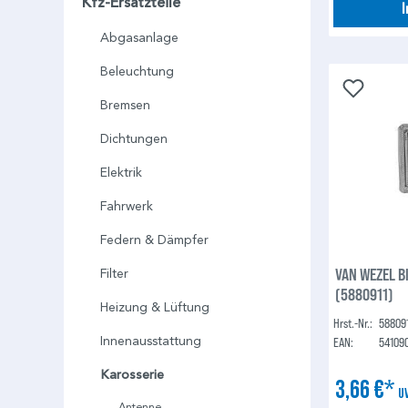
Kfz-Ersatzteile
Abgasanlage
Beleuchtung
Bremsen
Dichtungen
Elektrik
Fahrwerk
Federn & Dämpfer
VAN WEZEL B
Filter
(5880911)
Heizung & Lüftung
Hrst.-Nr.:
58809
Innenausstattung
EAN:
54109
Karosserie
3,66 €*
U
Antenne