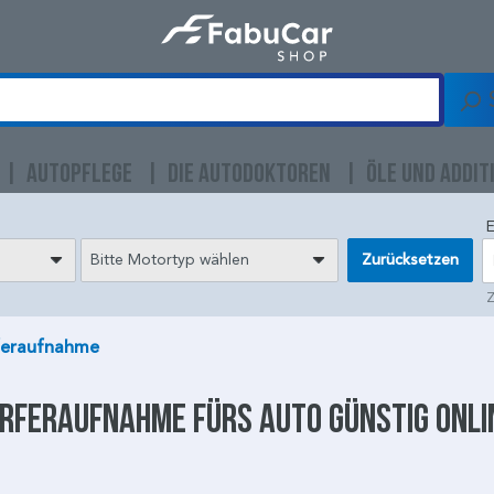
AUTOPFLEGE
DIE AUTODOKTOREN
ÖLE UND ADDIT
E
Bitte Motortyp wählen
Zurücksetzen
Z
feraufnahme
erferaufnahme
fürs Auto günstig onli