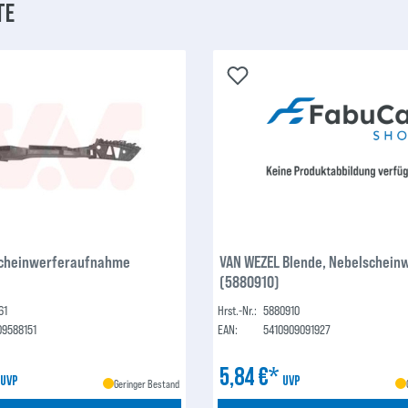
te
Scheinwerferaufnahme
VAN WEZEL Blende, Nebelschein
(5880910)
61
Hrst.-Nr.:
5880910
09588151
EAN:
5410909091927
*
5,84 €*
UVP
UVP
Geringer Bestand