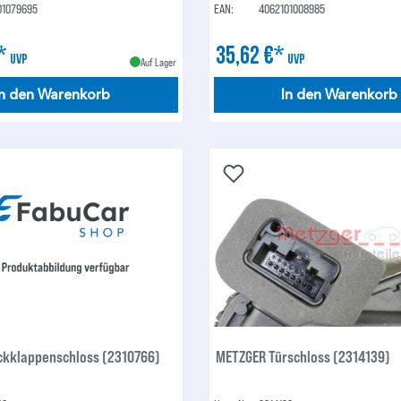
01079695
EAN:
4062101008985
€*
35,62 €*
UVP
UVP
Auf Lager
In den Warenkorb
In den Warenkorb
kklappenschloss (2310766)
METZGER Türschloss (2314139)