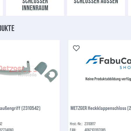
SCHLÖSSER
SCHLÖSSER AUSSEN
INNENRAUM
dukte
außengriff (2310542)
METZGER Heckklappenschloss (
42
Hrst.-Nr.:
2310817
32734060
EAN:
4062101197085