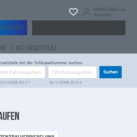
Mein FabuCar
Anmelden
SUCHEN
IVE
KFZ-ERSATZTEILE
rsatzteile mit der Schlüsselnummer suchen.
Suchen
U 2 ODER ZU 2.1
ZU 3 ODER ZU 2.2
kaufen