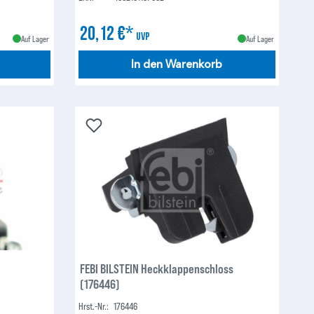
20,12 €*
UVP
Auf Lager
Auf Lager
In den Warenkorb
FEBI BILSTEIN Heckklappenschloss
(176446)
Hrst.-Nr.:
176446