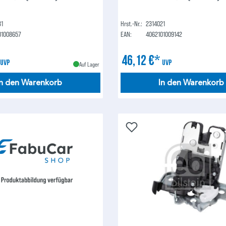
31
Hrst.-Nr.:
2314021
01008657
EAN:
4062101009142
*
46,12 €*
UVP
UVP
Auf Lager
In den Warenkorb
In den Warenkorb