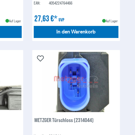
EAN:
4054224764466
27,63 €*
UVP
Auf Lager
Auf Lager
In den Warenkorb
METZGER Türschloss (2314044)