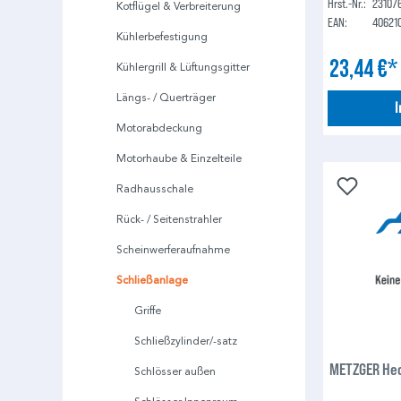
Hrst.-Nr.:
23107
Kotflügel & Verbreiterung
EAN:
40621
Kühlerbefestigung
23,44 €
Kühlergrill & Lüftungsgitter
Längs- / Querträger
Motorabdeckung
Motorhaube & Einzelteile
Radhausschale
Rück- / Seitenstrahler
Scheinwerferaufnahme
Schließanlage
Griffe
Schließzylinder/-satz
METZGER Hec
Schlösser außen