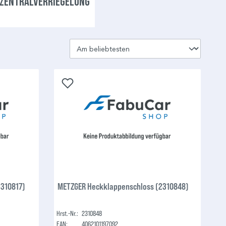
ZENTRALVERRIEGELUNG
2310817)
METZGER Heckklappenschloss (2310848)
Hrst.-Nr.:
2310848
EAN:
4062101197092