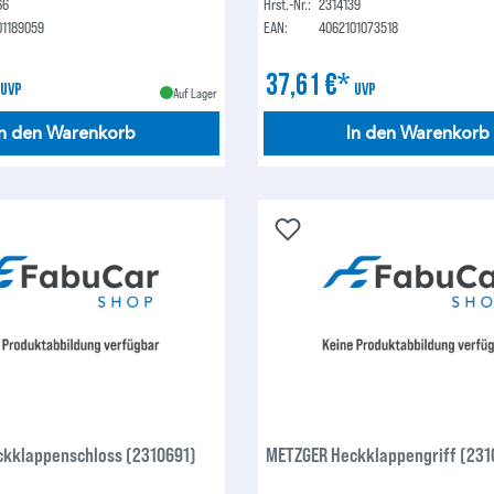
66
Hrst.-Nr.:
2314139
01189059
EAN:
4062101073518
*
37,61 €*
UVP
UVP
Auf Lager
In den Warenkorb
In den Warenkorb
kklappenschloss (2310691)
METZGER Heckklappengriff (231