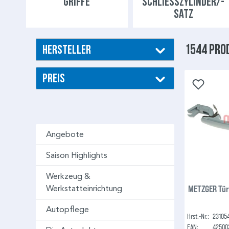
GRIFFE
SCHLIESSZYLINDER/-S
ATZ
1544 Pro
Hersteller
Preis
Angebote
Saison Highlights
Werkzeug &
METZGER Tür
Werkstatteinrichtung
Autopflege
Hrst.-Nr.:
23105
EAN:
42500