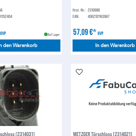
56
Hrst.-Nr.:
2310686
01152404
EAN:
4062101163967
*
57,09 €*
UVP
UVP
Auf Lager
In den Warenkorb
In den Warenkorb
schloss (2314031)
METZGER Türschloss (2314021)