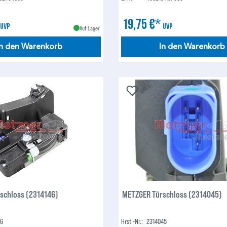
*
19,75 €*
UVP
UVP
Auf Lager
In den Warenkorb
In den Warenkorb
schloss (2314146)
METZGER Türschloss (2314045)
46
Hrst.-Nr.:
2314045