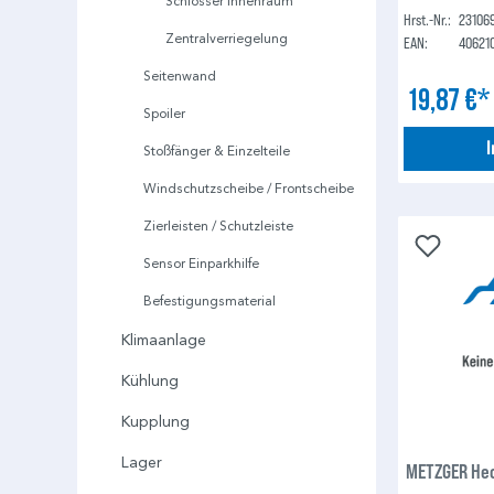
Schlösser Innenraum
Hrst.-Nr.:
23106
Zentralverriegelung
EAN:
40621
Seitenwand
19,87 €
Spoiler
Stoßfänger & Einzelteile
Windschutzscheibe / Frontscheibe
Zierleisten / Schutzleiste
Sensor Einparkhilfe
Befestigungsmaterial
Klimaanlage
Kühlung
Kupplung
Lager
METZGER Hec