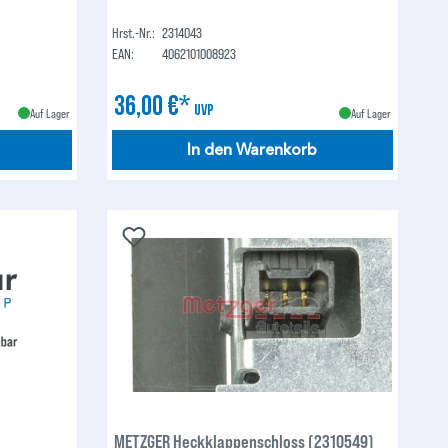
Hrst.-Nr.:
2314043
EAN:
4062101008923
36,00 €*
UVP
Auf Lager
Auf Lager
In den Warenkorb
METZGER Heckklappenschloss (2310549)