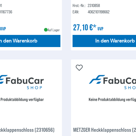
91
Hrst.-Nr.:
2310858
01167736
EAN:
4062101198662
*
27,10 €*
UVP
UVP
Auf Lager
In den Warenkorb
In den Warenkorb
kklappenschloss (2310656)
METZGER Heckklappenschloss (