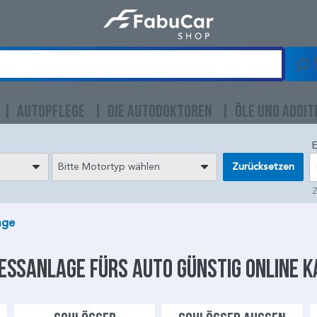
AUTOPFLEGE
DIE AUTODOKTOREN
ÖLE UND ADDIT
E
Bitte Motortyp wählen
Zurücksetzen
Z
age
ießanlage
fürs Auto günstig online 