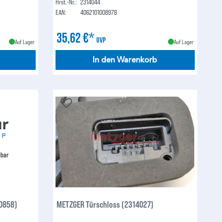
Hrst.-Nr.:
2314044
EAN:
4062101008978
35,62 €*
UVP
Auf Lager
Auf Lager
In den Warenkorb
0858)
METZGER Türschloss (2314027)