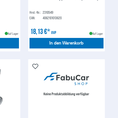
Hrst.-Nr.:
2310549
EAN:
4062101013620
18,13 €*
UVP
Auf Lager
Auf Lager
In den Warenkorb