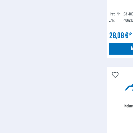
Hrst.-Nr.:
23140
EAN:
40621
28,08 €