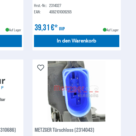
Hrst.-Nr.:
2314027
EAN:
4062101009265
39,31 €*
UVP
Auf Lager
Auf Lager
In den Warenkorb
2310686)
METZGER Türschloss (2314043)