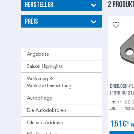
2 Produk
Hersteller
Preis
Angebote
Saison Highlights
Werkzeug &
DREILOCH-P
Werkstatteinrichtung
(1010-30-21
Autopflege
Hrst.-Nr.:
1010-3
EAN:
40341
Die Autodoktoren
1,51 €*
Öle und Additive
U