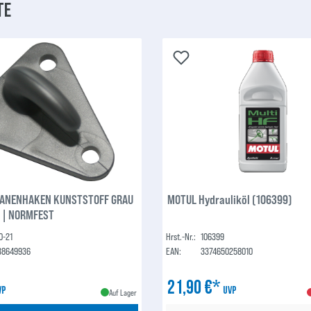
te
LANENHAKEN KUNSTSTOFF GRAU
MOTUL Hydrauliköl (106399)
) | NORMFEST
0-21
Hrst.-Nr.:
106399
38649936
EAN:
3374650258010
21,90 €*
VP
UVP
Auf Lager