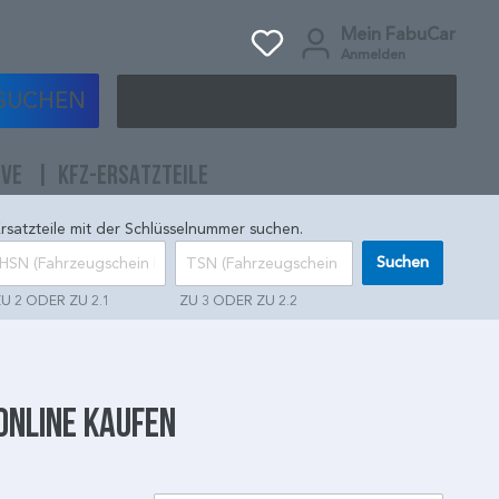
Mein FabuCar
Anmelden
SUCHEN
IVE
KFZ-ERSATZTEILE
rsatzteile mit der Schlüsselnummer suchen.
Suchen
U 2 ODER ZU 2.1
ZU 3 ODER ZU 2.2
 online kaufen