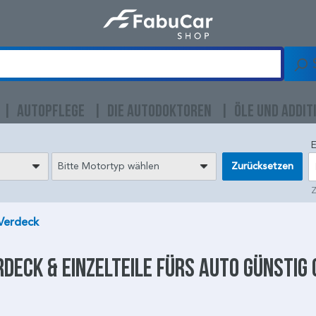
AUTOPFLEGE
DIE AUTODOKTOREN
ÖLE UND ADDIT
E
Bitte Motortyp wählen
Zurücksetzen
Z
 Verdeck
rdeck
& Einzelteile fürs Auto günstig