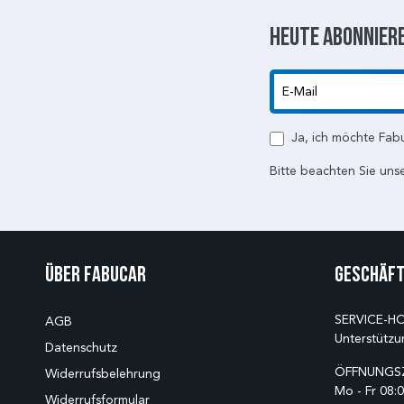
Heute abonniere
E-Mail
Ja, ich möchte Fab
Bitte beachten Sie uns
Über Fabucar
Geschäft
SERVICE-HO
AGB
Unterstützu
Datenschutz
ÖFFNUNGSZ
Widerrufsbelehrung
Mo - Fr 08:0
Widerrufsformular