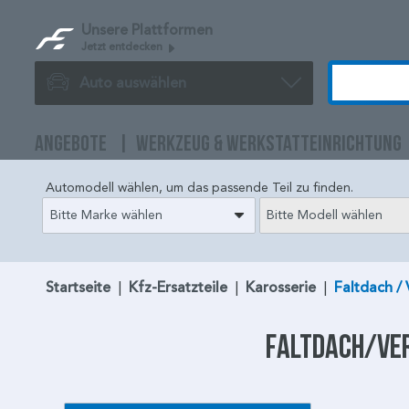
Unsere Plattformen
Jetzt entdecken
Auto auswählen
ANGEBOTE
WERKZEUG & WERKSTATTEINRICHTUNG
Automodell wählen, um das passende Teil zu finden.
Bitte Marke wählen
Bitte Modell wählen
Startseite
|
Kfz-Ersatzteile
|
Karosserie
|
Faltdach /
Faltdach/Ve