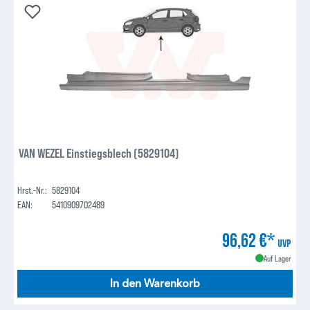
VAN WEZEL Einstiegsblech (5829104)
Hrst.-Nr.:
5829104
EAN:
5410909702489
96,62 €*
UVP
Auf Lager
In den Warenkorb