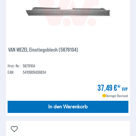
VAN WEZEL Einstiegsblech (5878104)
Hrst.-Nr.:
5878104
EAN:
5410909436834
37,49 €*
UVP
Geringer Bestand
In den Warenkorb