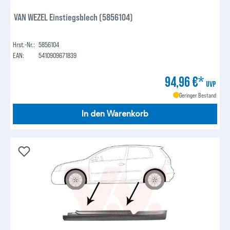
VAN WEZEL Einstiegsblech (5856104)
Hrst.-Nr.:
5856104
EAN:
5410909671839
94,96 €*
UVP
Geringer Bestand
In den Warenkorb