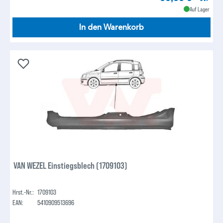
Auf Lager
In den Warenkorb
VAN WEZEL Einstiegsblech (1709103)
Hrst.-Nr.:
1709103
EAN:
5410909513696