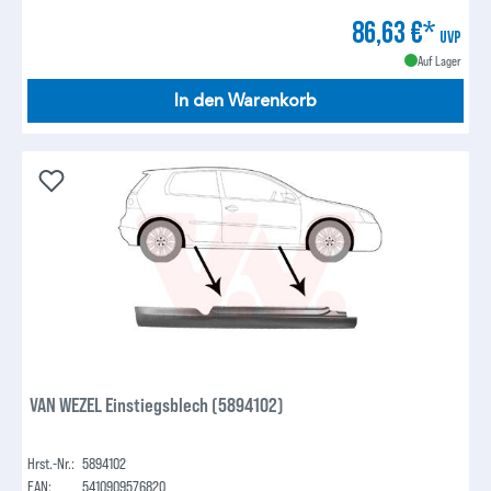
86,63 €*
UVP
Auf Lager
In den Warenkorb
VAN WEZEL Einstiegsblech (5894102)
Hrst.-Nr.:
5894102
EAN:
5410909576820