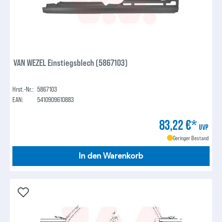
VAN WEZEL Einstiegsblech (5867103)
Hrst.-Nr.:
5867103
EAN:
5410909610883
83,22 €*
UVP
Geringer Bestand
In den Warenkorb