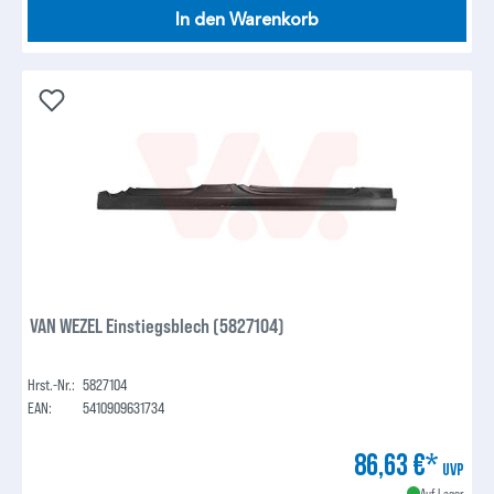
In den Warenkorb
VAN WEZEL Einstiegsblech (5827104)
Hrst.-Nr.:
5827104
EAN:
5410909631734
86,63 €*
UVP
Auf Lager