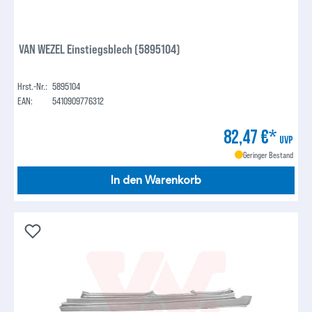
VAN WEZEL Einstiegsblech (5895104)
Hrst.-Nr.:
5895104
EAN:
5410909776312
82,47 €*
UVP
Geringer Bestand
In den Warenkorb