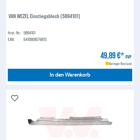
VAN WEZEL Einstiegsblech (5894101)
Hrst.-Nr.:
5894101
EAN:
5410909576813
49,89 €*
UVP
Geringer Bestand
In den Warenkorb