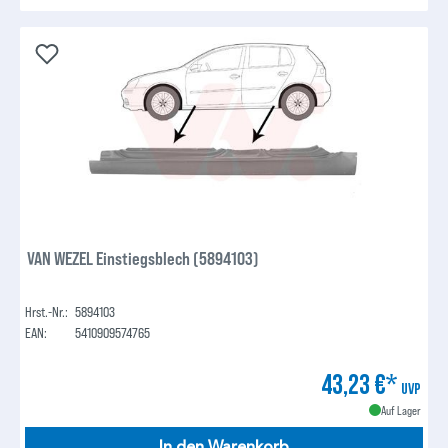
VAN WEZEL Einstiegsblech (5894103)
Hrst.-Nr.:
5894103
EAN:
5410909574765
43,23 €*
UVP
Auf Lager
In den Warenkorb