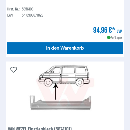
Hrst.-Nr.:
5856103
EAN:
5410909671822
94,96 €*
UVP
Auf Lager
In den Warenkorb
VAN WEZEL Einstiegblech (5874101)