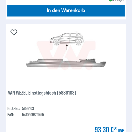
In den Warenkorb
VAN WEZEL Einstiegsblech (5886103)
Hrst.-Nr.:
5886103
EAN:
5410909801755
93,30 €*
UVP