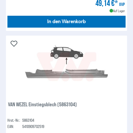
49,14 €*
UVP
Auf Lager
In den Warenkorb
VAN WEZEL Einstiegsblech (5863104)
Hrst.-Nr.:
5863104
EAN:
5410909702519