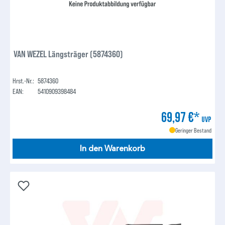
VAN WEZEL Längsträger (5874360)
Hrst.-Nr.:
5874360
EAN:
5410909398484
69,97 €*
UVP
Geringer Bestand
In den Warenkorb