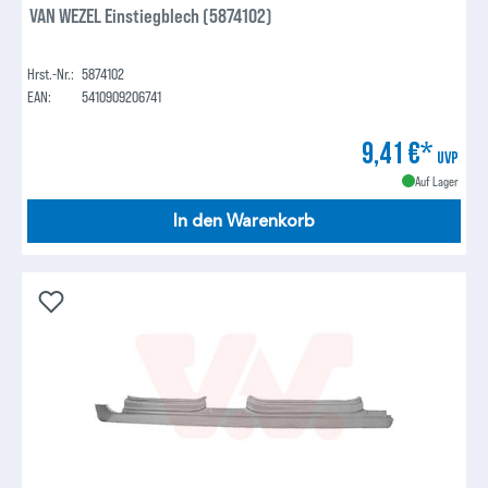
VAN WEZEL Einstiegblech (5874102)
Hrst.-Nr.:
5874102
EAN:
5410909206741
9,41 €*
UVP
Auf Lager
In den Warenkorb