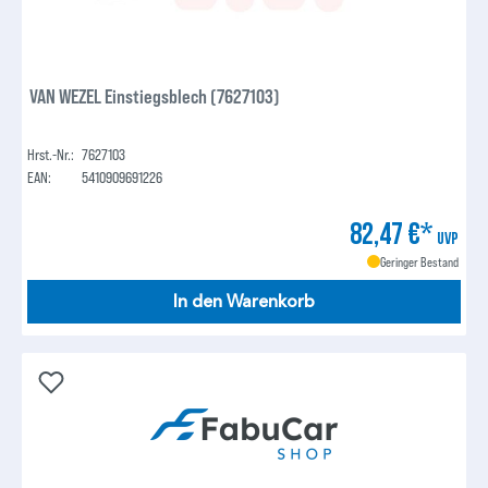
VAN WEZEL Einstiegsblech (7627103)
Hrst.-Nr.:
7627103
EAN:
5410909691226
82,47 €*
UVP
Geringer Bestand
In den Warenkorb