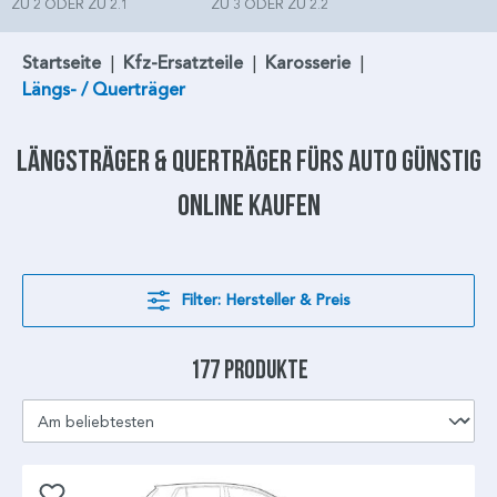
ZU 2 ODER ZU 2.1
ZU 3 ODER ZU 2.2
Startseite
|
Kfz-Ersatzteile
|
Karosserie
|
Längs- / Querträger
Längsträger & Querträger
fürs Auto günstig
online kaufen
Filter: Hersteller & Preis
177 Produkte