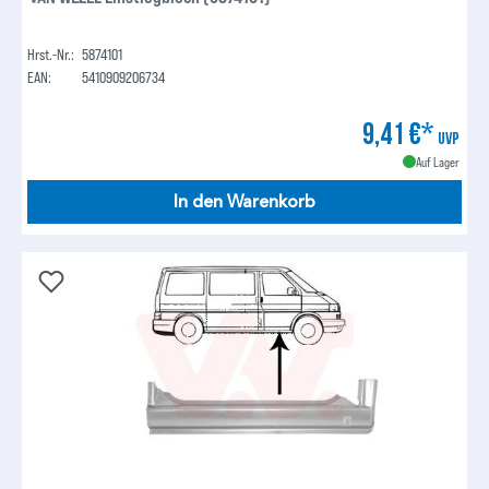
Hrst.-Nr.:
5874101
EAN:
5410909206734
9,41 €*
UVP
Auf Lager
In den Warenkorb