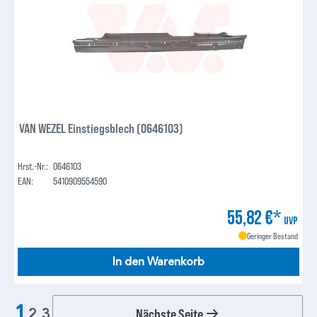
VAN WEZEL Einstiegsblech (0646103)
Hrst.-Nr.:
0646103
EAN:
5410909554590
55,82 €*
UVP
Geringer Bestand
In den Warenkorb
1
Nächste Seite
2
3