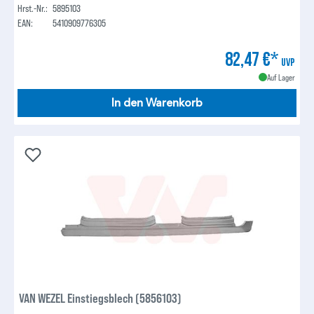
Hrst.-Nr.:
5895103
EAN:
5410909776305
82,47 €*
UVP
Auf Lager
In den Warenkorb
VAN WEZEL Einstiegsblech (5856103)