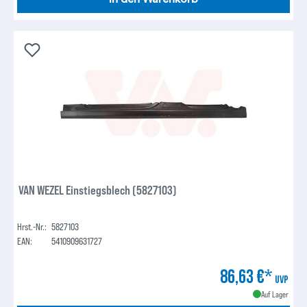
VAN WEZEL Einstiegsblech (5827103)
Hrst.-Nr.:
5827103
EAN:
5410909631727
86,63 €*
UVP
Auf Lager