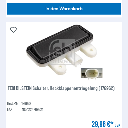
In den Warenkorb
FEBI BILSTEIN Schalter, Heckklappenentriegelung (176962)
Hrst.-Nr.:
176962
EAN:
4054224769621
29,96 €*
UVP