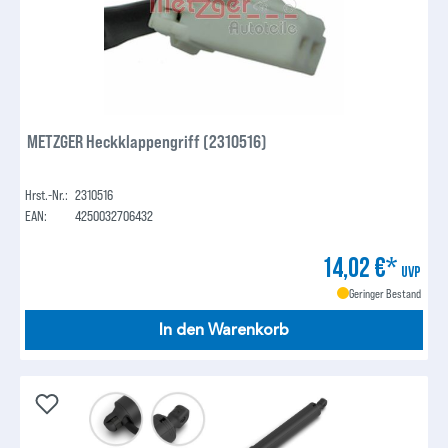
METZGER Heckklappengriff (2310516)
Hrst.-Nr.:
2310516
EAN:
4250032706432
14,02 €*
UVP
Geringer Bestand
In den Warenkorb