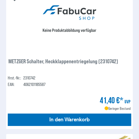
METZGER Schalter, Heckklappenentriegelung (2310742)
Hrst.-Nr.:
2310742
EAN:
4062101185587
41,40 €*
UVP
Geringer Bestand
In den Warenkorb