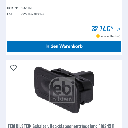
Hrst.-Nr.:
2320040
EAN:
4250032708863
32,74 €*
UVP
Geringer Bestand
In den Warenkorb
FEBI BILSTEIN Schalter, Heckklappenentriegelung (182451)