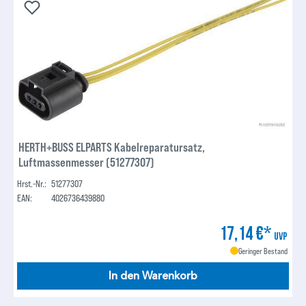
HERTH+BUSS ELPARTS Kabelreparatursatz,
Luftmassenmesser (51277307)
Hrst.-Nr.:
51277307
EAN:
4026736439880
17,14 €*
UVP
Geringer Bestand
In den Warenkorb