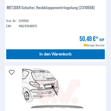
METZGER Schalter, Heckklappenentriegelung (2310558)
Hrst.-Nr.:
2310558
EAN:
4062101046970
50,48 €*
UVP
Geringer Bestand
In den Warenkorb