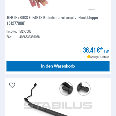
HERTH+BUSS ELPARTS Kabelreparatursatz, Heckklappe
(51277008)
Hrst.-Nr.:
51277008
EAN:
4026736359058
36,41 €*
UVP
Geringer Bestand
In den Warenkorb