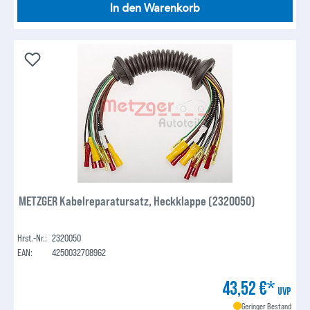
In den Warenkorb
METZGER Kabelreparatursatz, Heckklappe (2320050)
Hrst.-Nr.:
2320050
EAN:
4250032708962
43,52 €*
UVP
Geringer Bestand