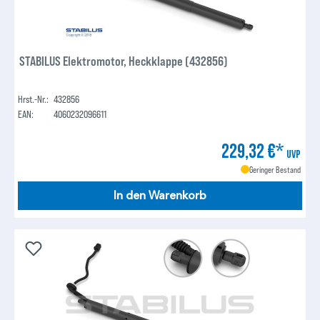
STABILUS Elektromotor, Heckklappe (432856)
Hrst.-Nr.:
432856
EAN:
4060232096611
229,32 €*
UVP
Geringer Bestand
In den Warenkorb