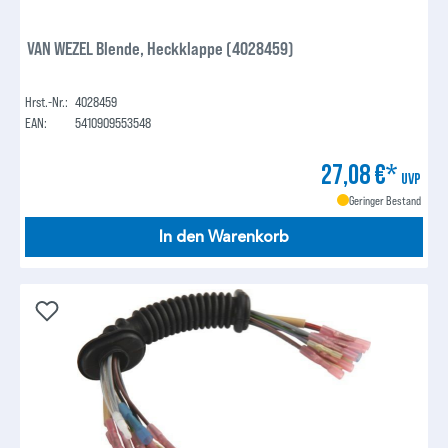
VAN WEZEL Blende, Heckklappe (4028459)
Hrst.-Nr.:
4028459
EAN:
5410909553548
27,08 €*
UVP
Geringer Bestand
In den Warenkorb