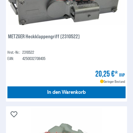
METZGER Heckklappengriff (2310522)
Hrst.-Nr.:
2310522
EAN:
4250032708405
20,25 €*
UVP
Geringer Bestand
In den Warenkorb