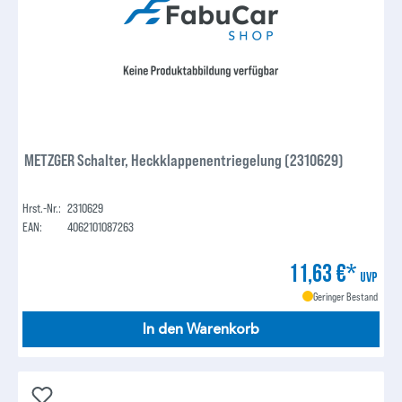
METZGER Schalter, Heckklappenentriegelung (2310629)
Hrst.-Nr.:
2310629
EAN:
4062101087263
11,63 €*
UVP
Geringer Bestand
In den Warenkorb