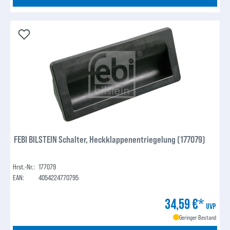
FEBI BILSTEIN Schalter, Heckklappenentriegelung (177079)
Hrst.-Nr.:
177079
EAN:
4054224770795
34,59 €*
UVP
Geringer Bestand