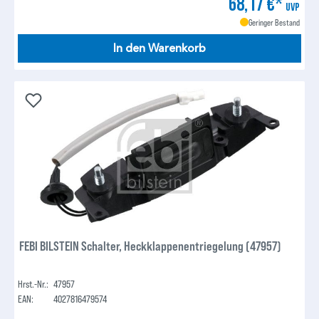
68,17 €*
UVP
Geringer Bestand
In den Warenkorb
FEBI BILSTEIN Schalter, Heckklappenentriegelung (47957)
Hrst.-Nr.:
47957
EAN:
4027816479574