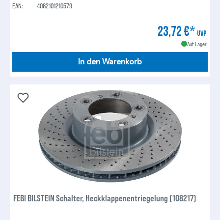
EAN:
4062101210579
23,72 €*
UVP
Auf Lager
In den Warenkorb
FEBI BILSTEIN Schalter, Heckklappenentriegelung (108217)