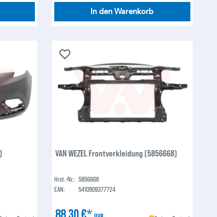
In den Warenkorb
)
VAN WEZEL Frontverkleidung (5856668)
Hrst.-Nr.:
5856668
EAN:
5410909377724
88,30 €*
UVP