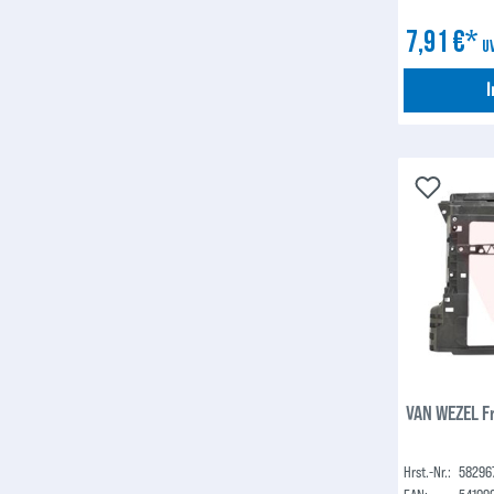
7,91 €*
U
VAN WEZEL F
Hrst.-Nr.:
58296