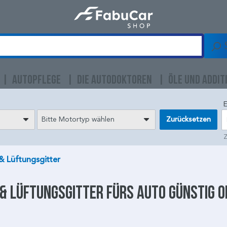
AUTOPFLEGE
DIE AUTODOKTOREN
ÖLE UND ADDIT
E
Bitte Motortyp wählen
Zurücksetzen
Z
 & Lüftungsgitter
 & Lüftungsgitter
fürs Auto günstig o