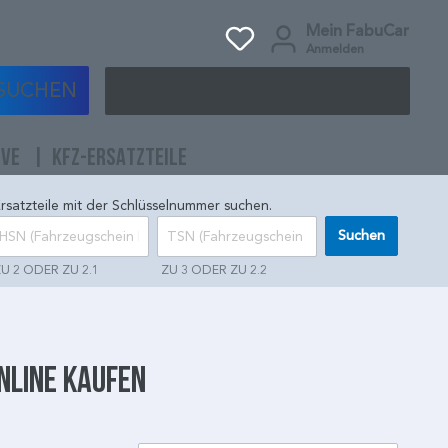
Mein FabuCar
Anmelden
SUCHEN
IVE
KFZ-ERSATZTEILE
rsatzteile mit der Schlüsselnummer suchen.
Suchen
U 2 ODER ZU 2.1
ZU 3 ODER ZU 2.2
nline kaufen