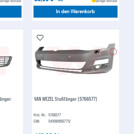
Geringer Bestand
Geringer Bestand
In den Warenkorb
fänger
VAN WEZEL Stoßfänger (5766577)
Hrst.-Nr.:
5766577
EAN:
5410909567712