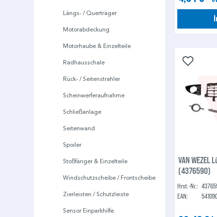
Längs- / Querträger
Motorabdeckung
Motorhaube & Einzelteile
Radhausschale
Rück- / Seitenstrahler
Scheinwerferaufnahme
Schließanlage
Seitenwand
Spoiler
VAN WEZEL L
Stoßfänger & Einzelteile
(4376590)
Windschutzscheibe / Frontscheibe
Hrst.-Nr.:
43765
Zierleisten / Schutzleiste
EAN:
54109
Sensor Einparkhilfe