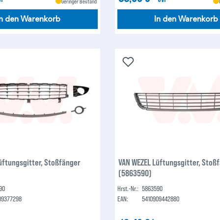
Geringer Bestand
In den Warenkorb
In den Warenkorb
üftungsgitter, Stoßfänger
VAN WEZEL Lüftungsgitter, Stoß
(5863590)
90
Hrst.-Nr.:
5863590
09377298
EAN:
5410909442880