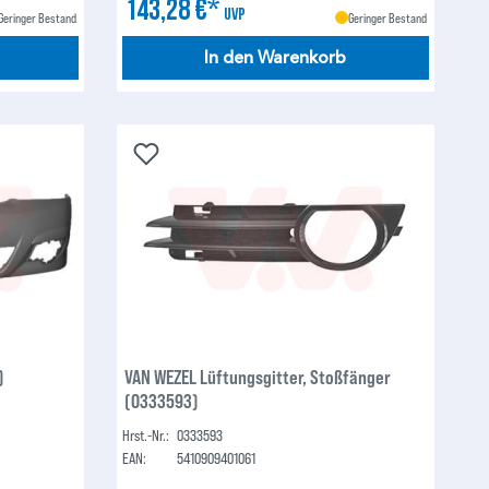
143,28 €*
UVP
Geringer Bestand
Geringer Bestand
In den Warenkorb
)
VAN WEZEL Lüftungsgitter, Stoßfänger
(0333593)
Hrst.-Nr.:
0333593
EAN:
5410909401061