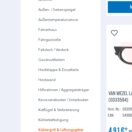
Außen- / Seitenspiegel
Außentemperatursensor
Fahrerhaus
Fahrgastzelle
Faltdach / Verdeck
Gasdruckfedern
Heckklappe & Einzelteile
Heckwand
Hilfsrahmen / Aggregateträger
VAN WEZEL L
(0333594)
Karosserieboden / Unterboden
Hrst.-Nr.:
03335
Kotflügel & Verbreiterung
EAN:
54109
Kühlerbefestigung
4,91 €*
Kühlergrill & Lüftungsgitter
U