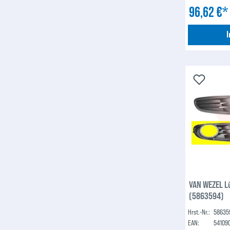
96,62 €
VAN WEZEL L
(5863594)
Hrst.-Nr.:
58635
EAN:
54109