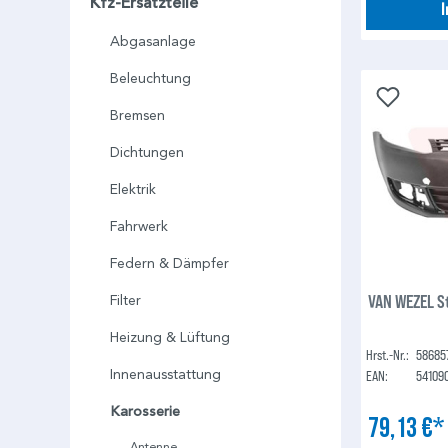
Kfz-Ersatzteile
Abgasanlage
Beleuchtung
Bremsen
Dichtungen
Elektrik
Fahrwerk
Federn & Dämpfer
VAN WEZEL S
Filter
Heizung & Lüftung
Hrst.-Nr.:
58685
Innenausstattung
EAN:
54109
Karosserie
79,13 €
Antenne