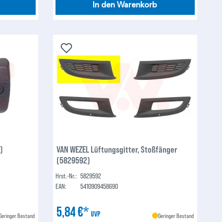
In den Warenkorb
)
VAN WEZEL Lüftungsgitter, Stoßfänger
(5829592)
Hrst.-Nr.:
5829592
EAN:
5410909458690
5,84 €*
UVP
Geringer Bestand
Geringer Bestand