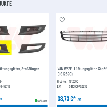
dukte
üftungsgitter, Stoßfänger
VAN WEZEL Lüftungsgitter, Stoß
(1612590)
94
Hrst.-Nr.:
1612590
09458713
EAN:
5410909702236
38,73 €*
VP
UVP
Auf Lager