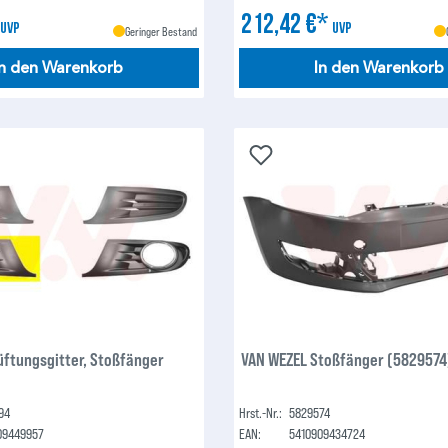
*
212,42 €*
UVP
UVP
Geringer Bestand
In den Warenkorb
In den Warenkorb
üftungsgitter, Stoßfänger
VAN WEZEL Stoßfänger (5829574
94
Hrst.-Nr.:
5829574
09449957
EAN:
5410909434724