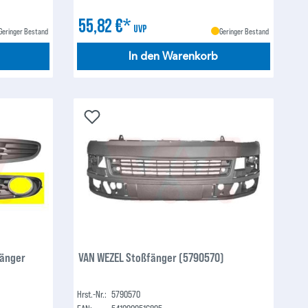
55,82 €*
UVP
Geringer Bestand
Geringer Bestand
In den Warenkorb
fänger
VAN WEZEL Stoßfänger (5790570)
Hrst.-Nr.:
5790570