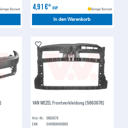
4,91 €*
UVP
Geringer Bestand
Geringer Bestand
In den Warenkorb
)
VAN WEZEL Frontverkleidung (5863678)
Hrst.-Nr.:
5863678
EAN:
5410909430665