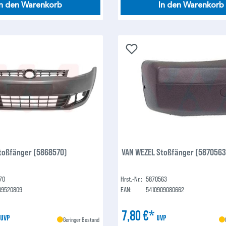
In den Warenkorb
In den Warenkorb
toßfänger (5868570)
VAN WEZEL Stoßfänger (5870563
70
Hrst.-Nr.:
5870563
09520809
EAN:
5410909080662
*
7,80 €*
UVP
UVP
Geringer Bestand