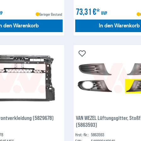
73,31 €*
VP
UVP
Geringer Bestand
In den Warenkorb
In den Warenkorb
rontverkleidung (5829678)
VAN WEZEL Lüftungsgitter, Stoß
(5863593)
78
Hrst.-Nr.:
5863593