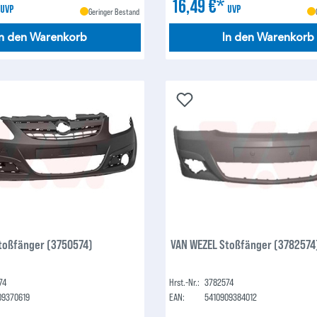
*
16,49 €*
UVP
UVP
Geringer Bestand
In den Warenkorb
In den Warenkorb
toßfänger (3750574)
VAN WEZEL Stoßfänger (3782574
74
Hrst.-Nr.:
3782574
09370619
EAN:
5410909384012