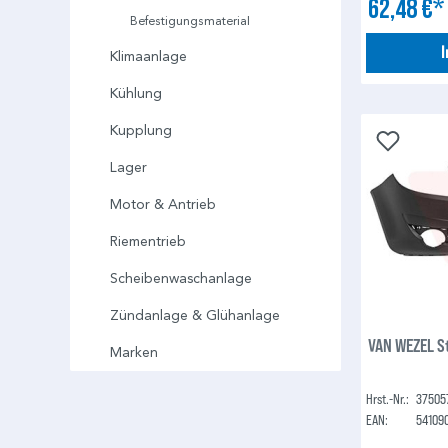
62,48 €
Befestigungsmaterial
Klimaanlage
Kühlung
Kupplung
Lager
Motor & Antrieb
Riementrieb
Scheibenwaschanlage
Zündanlage & Glühanlage
VAN WEZEL S
Marken
Hrst.-Nr.:
37505
EAN:
54109