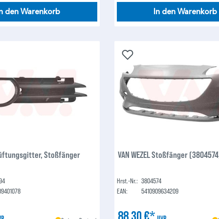
In den Warenkorb
In den Warenkorb
üftungsgitter, Stoßfänger
VAN WEZEL Stoßfänger (3804574
94
Hrst.-Nr.:
3804574
09401078
EAN:
5410909634209
88,30 €*
VP
UVP