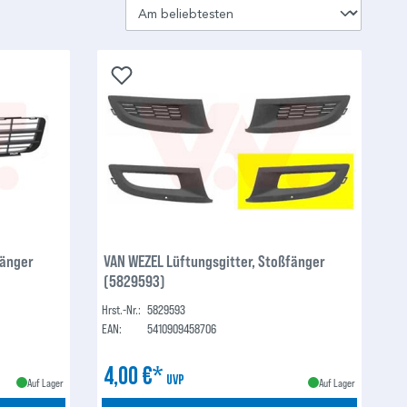
fänger
VAN WEZEL Lüftungsgitter, Stoßfänger
(5829593)
Hrst.-Nr.:
5829593
EAN:
5410909458706
4,00 €*
UVP
Auf Lager
Auf Lager