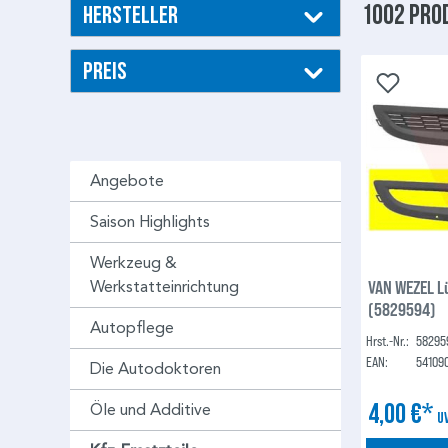
1002 Pro
Hersteller
Preis
Angebote
Saison Highlights
Werkzeug &
VAN WEZEL L
Werkstatteinrichtung
(5829594)
Autopflege
Hrst.-Nr.:
58295
EAN:
54109
Die Autodoktoren
4,00 €*
Öle und Additive
U