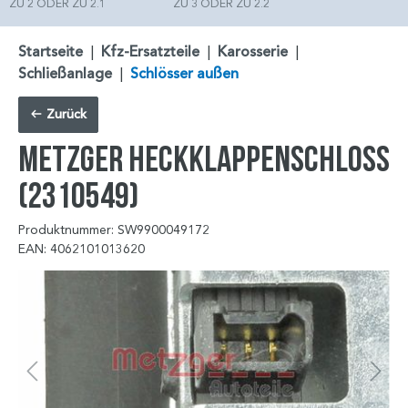
ZU 2 ODER ZU 2.1
ZU 3 ODER ZU 2.2
Startseite
|
Kfz-Ersatzteile
|
Karosserie
|
Schließanlage
|
Schlösser außen
Zurück
METZGER Heckklappenschloss
(2310549)
Produktnummer: SW9900049172
EAN: 4062101013620