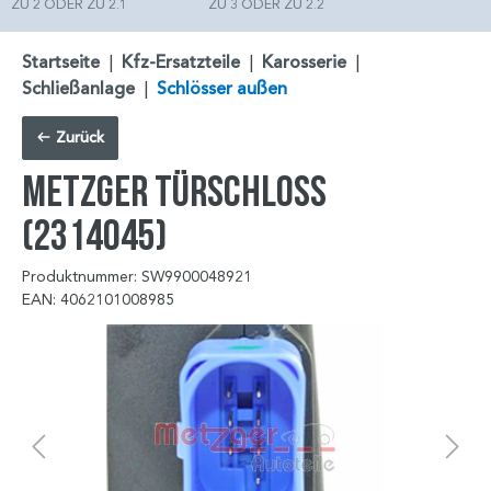
ZU 2 ODER ZU 2.1
ZU 3 ODER ZU 2.2
Startseite
|
Kfz-Ersatzteile
|
Karosserie
|
Schließanlage
|
Schlösser außen
Zurück
METZGER Türschloss
(2314045)
Produktnummer: SW9900048921
EAN: 4062101008985