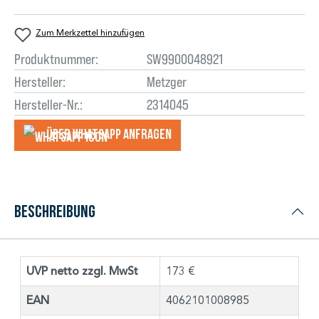
Zum Merkzettel hinzufügen
Produktnummer:
SW9900048921
Hersteller:
Metzger
Hersteller-Nr.:
2314045
Über WhatsApp anfragеn
Beschreibung
UVP netto zzgl. MwSt
173 €
EAN
4062101008985