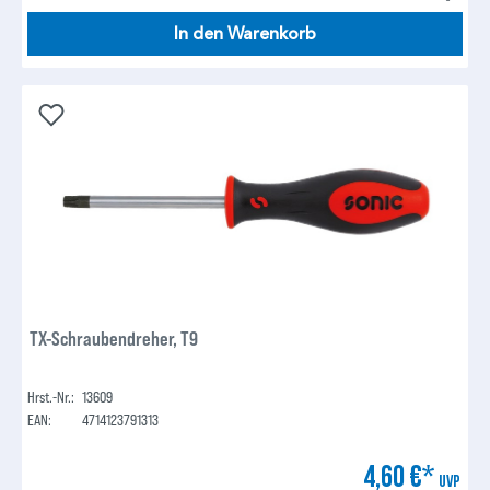
In den Warenkorb
TX-Schraubendreher, T9
Hrst.-Nr.:
13609
EAN:
4714123791313
4,60 €*
UVP