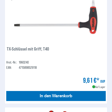
TX-Schlüssel mit Griff, T40
Hrst.-Nr.:
1960240
EAN:
4715898529118
9,61 €*
UVP
Auf Lager
In den Warenkorb