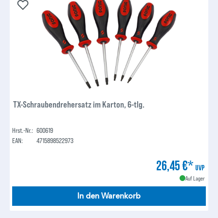
TX-Schraubendrehersatz im Karton, 6-tlg.
Hrst.-Nr.:
600619
EAN:
4715898522973
26,45 €*
UVP
Auf Lager
In den Warenkorb