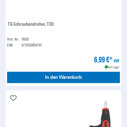
TX-Schraubendreher, T30
Hrst.-Nr.:
11630
EAN:
4711200954791
6,99 €*
UVP
Auf Lager
In den Warenkorb