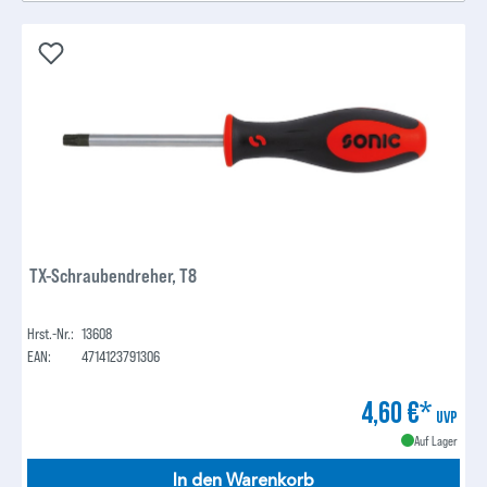
TX-Schraubendreher, T8
Hrst.-Nr.:
13608
EAN:
4714123791306
4,60 €*
UVP
Auf Lager
In den Warenkorb