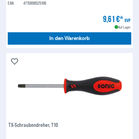
EAN:
4715898525196
9,61 €*
UVP
Auf Lager
In den Warenkorb
TX-Schraubendreher, T10