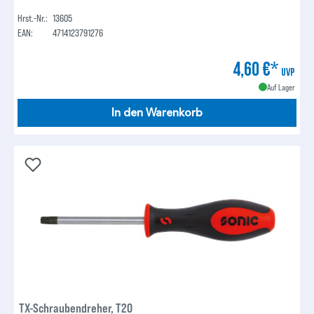
Hrst.-Nr.:
13605
EAN:
4714123791276
4,60 €*
UVP
Auf Lager
In den Warenkorb
TX-Schraubendreher, T20