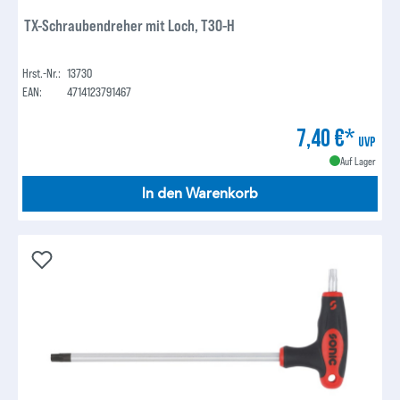
TX-Schraubendreher mit Loch, T30-H
Hrst.-Nr.:
13730
EAN:
4714123791467
7,40 €*
UVP
Auf Lager
In den Warenkorb