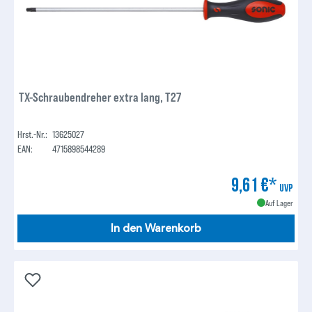
TX-Schraubendreher extra lang, T27
Hrst.-Nr.:
13625027
EAN:
4715898544289
9,61 €*
UVP
Auf Lager
In den Warenkorb