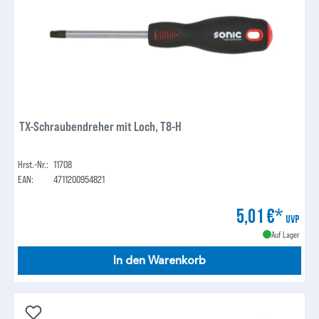
TX-Schraubendreher mit Loch, T8-H
Hrst.-Nr.:
11708
EAN:
4711200954821
5,01 €*
UVP
Auf Lager
In den Warenkorb