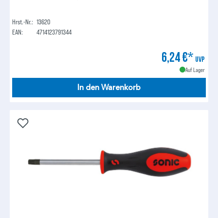
Hrst.-Nr.:
13620
EAN:
4714123791344
6,24 €*
UVP
Auf Lager
In den Warenkorb