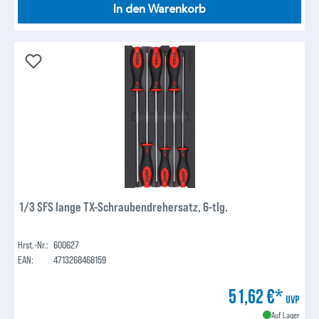
In den Warenkorb
1/3 SFS lange TX-Schraubendrehersatz, 6-tlg.
Hrst.-Nr.:
600627
EAN:
4713268468159
51,62 €*
UVP
Auf Lager