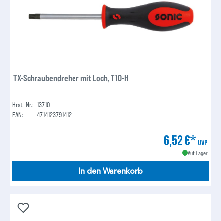
TX-Schraubendreher mit Loch, T10-H
Hrst.-Nr.:
13710
EAN:
4714123791412
6,52 €*
UVP
Auf Lager
In den Warenkorb