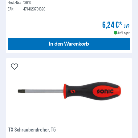
Hrst.-Nr.:
13610
EAN:
4714123791320
6,24 €*
UVP
Auf Lager
In den Warenkorb
TX-Schraubendreher, T5