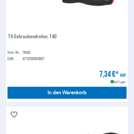
TX-Schraubendreher, T40
Hrst.-Nr.:
11640
EAN:
4711200954807
7,34 €*
UVP
Auf Lager
In den Warenkorb