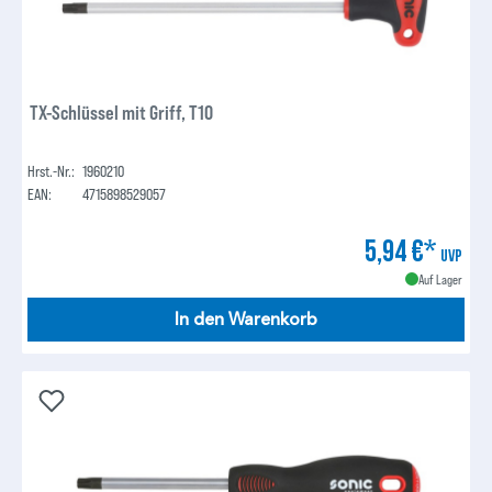
TX-Schlüssel mit Griff, T10
Hrst.-Nr.:
1960210
EAN:
4715898529057
5,94 €*
UVP
Auf Lager
In den Warenkorb