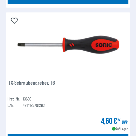
TX-Schraubendreher, T6
Hrst.-Nr.:
13606
EAN:
4714123791283
4,60 €*
UVP
Auf Lager