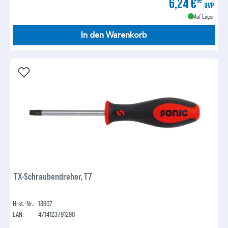
6,24 €*
UVP
Auf Lager
In den Warenkorb
TX-Schraubendreher, T7
Hrst.-Nr.:
13607
EAN:
4714123791290