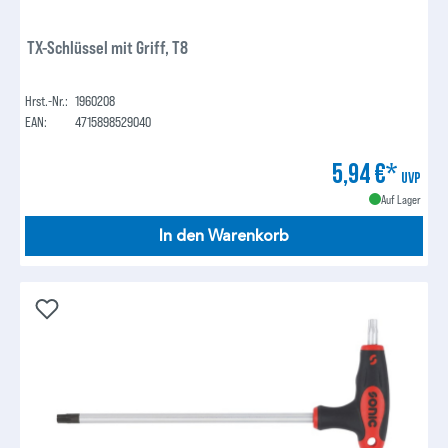
TX-Schlüssel mit Griff, T8
Hrst.-Nr.:
1960208
EAN:
4715898529040
5,94 €*
UVP
Auf Lager
In den Warenkorb