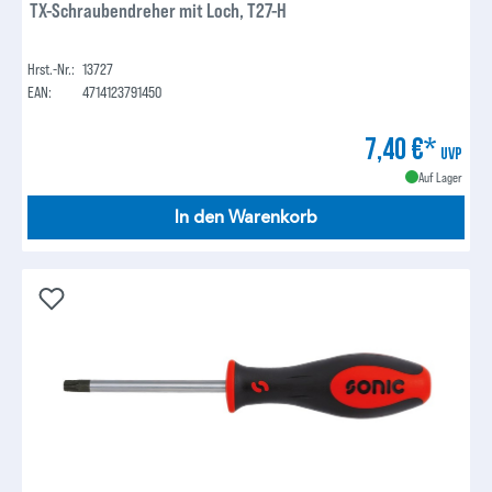
TX-Schraubendreher mit Loch, T27-H
Hrst.-Nr.:
13727
EAN:
4714123791450
7,40 €*
UVP
Auf Lager
In den Warenkorb