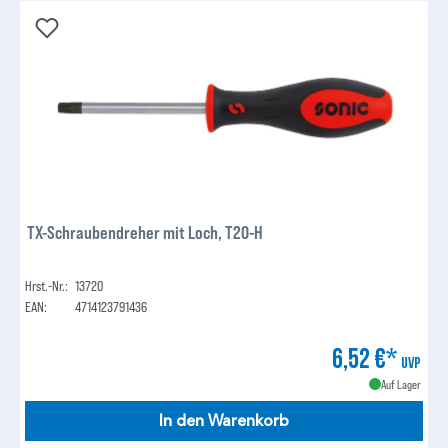
TX-Schraubendreher mit Loch, T20-H
Hrst.-Nr.:
13720
EAN:
4714123791436
6,52 €*
UVP
Auf Lager
In den Warenkorb