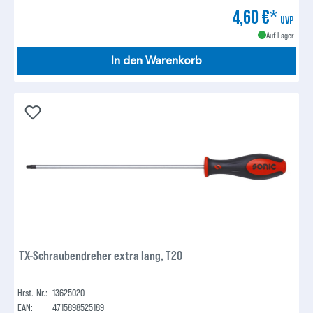
4,60 €*
UVP
Auf Lager
In den Warenkorb
TX-Schraubendreher extra lang, T20
Hrst.-Nr.:
13625020
EAN:
4715898525189