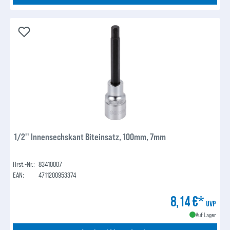
1/2'' Innensechskant Biteinsatz, 100mm, 7mm
Hrst.-Nr.:
83410007
EAN:
4711200953374
8,14 €*
UVP
Auf Lager