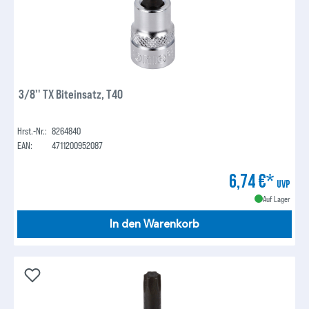
3/8'' TX Biteinsatz, T40
Hrst.-Nr.:
8264840
EAN:
4711200952087
6,74 €*
UVP
Auf Lager
In den Warenkorb