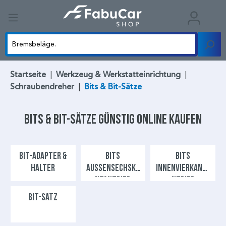
Startseite
|
Werkzeug & Werkstatteinrichtung
|
Schraubendreher
|
Bits & Bit-Sätze
Bits & Bit-Sätze
günstig online kaufen
BIT-ADAPTER &
BITS
BITS
HALTER
AUSSENSECHSKAN
INNENVIERKANTA
TANTRIEB
NTRIEB
BIT-SATZ