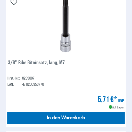
3/8'' Ribe Biteinsatz, lang, M7
Hrst.-Nr.:
8299007
EAN:
4711200953770
5,71 €*
UVP
Auf Lager
In den Warenkorb