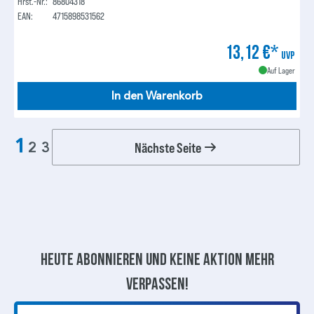
Hrst.-Nr.:
86804318
EAN:
4715898531562
13,12 €*
UVP
Auf Lager
In den Warenkorb
1
Nächste Seite
2
3
Heute abonnieren und keine aktion mehr
verpassen!