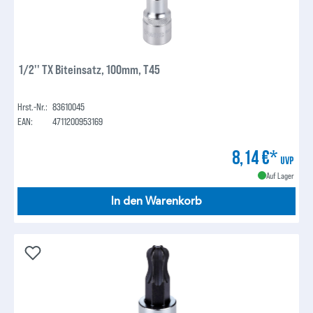
1/2'' TX Biteinsatz, 100mm, T45
Hrst.-Nr.:
83610045
EAN:
4711200953169
8,14 €*
UVP
Auf Lager
In den Warenkorb