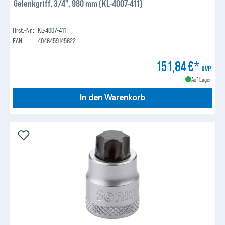
Gelenkgriff, 3/4", 980 mm (KL-4007-411)
Hrst.-Nr.:
KL-4007-411
EAN:
4046459145622
151,84 €*
UVP
Auf Lager
In den Warenkorb