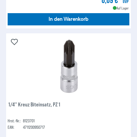
UVP
Auf Lager
In den Warenkorb
1/4'' Kreuz Biteinsatz, PZ 1
Hrst.-Nr.:
8123701
EAN:
4711200950717