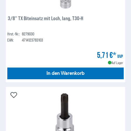
3/8'' TX Biteinsatz mit Loch, lang, T30-H
Hrst.-Nr.:
8279030
EAN:
4714123783103
5,71 €*
UVP
Auf Lager
In den Warenkorb