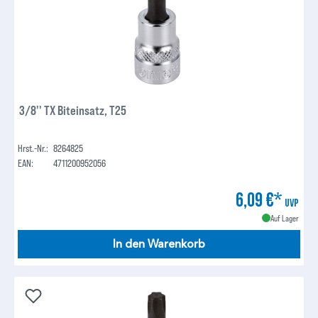
3/8'' TX Biteinsatz, T25
Hrst.-Nr.:
8264825
EAN:
4711200952056
6,09 €*
UVP
Auf Lager
In den Warenkorb