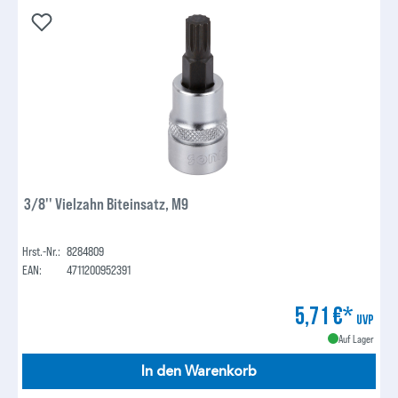
3/8'' Vielzahn Biteinsatz, M9
Hrst.-Nr.:
8284809
EAN:
4711200952391
5,71 €*
UVP
Auf Lager
In den Warenkorb