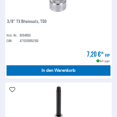
3/8'' TX Biteinsatz, T50
Hrst.-Nr.:
8264850
EAN:
4711200952100
7,20 €*
UVP
Auf Lager
In den Warenkorb