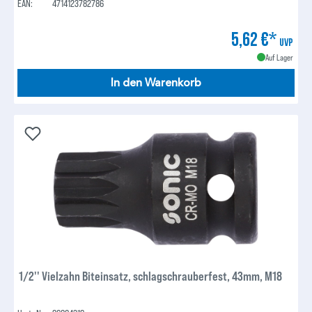
EAN:
4714123782786
5,62 €*
UVP
Auf Lager
In den Warenkorb
1/2'' Vielzahn Biteinsatz, schlagschrauberfest, 43mm, M18