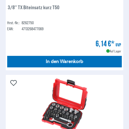
3/8'' TX Biteinsatz kurz T50
Hrst.-Nr.:
8262750
EAN:
4713268477069
6,14 €*
UVP
Auf Lager
In den Warenkorb