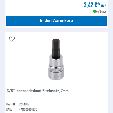
3,42 €*
UVP
Auf Lager
In den Warenkorb
3/8'' Innensechskant Biteinsatz, 7mm
Hrst.-Nr.:
8244807
EAN:
4711200951875