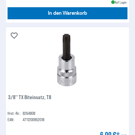
Auf Lager
In den Warenkorb
3/8'' TX Biteinsatz, T8
Hrst.-Nr.:
8264808
EAN:
4711200952018
6,09 €*