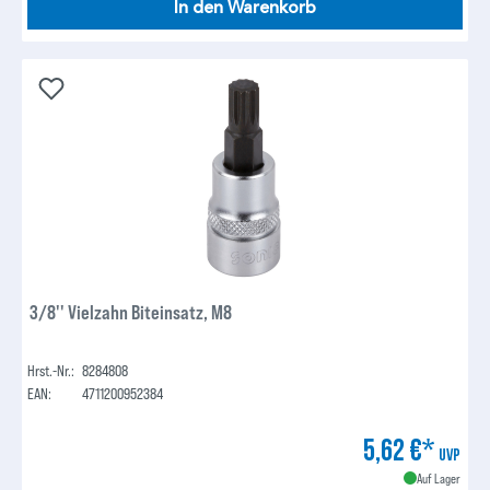
In den Warenkorb
3/8'' Vielzahn Biteinsatz, M8
Hrst.-Nr.:
8284808
EAN:
4711200952384
5,62 €*
UVP
Auf Lager