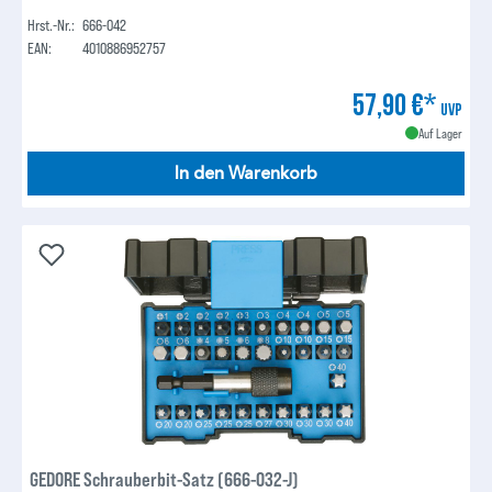
Hrst.-Nr.:
666-042
EAN:
4010886952757
57,90 €*
UVP
Auf Lager
In den Warenkorb
GEDORE Schrauberbit-Satz (666-032-J)