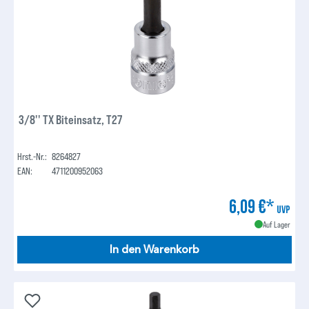
3/8'' TX Biteinsatz, T27
Hrst.-Nr.:
8264827
EAN:
4711200952063
6,09 €*
UVP
Auf Lager
In den Warenkorb