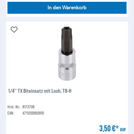
In den Warenkorb
1/4'' TX Biteinsatz mit Loch, T8-H
Hrst.-Nr.:
8173708
EAN:
4711200950915
3,50 €*
UVP