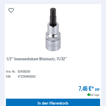
1/2'' Innensechskant Biteinsatz, 11/32''
Hrst.-Nr.:
834106209
EAN:
4712364656552
7,46 €*
UVP
Auf Lager
In den Warenkorb