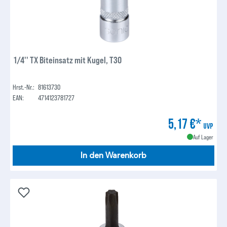
1/4'' TX Biteinsatz mit Kugel, T30
Hrst.-Nr.:
81613730
EAN:
4714123781727
5,17 €*
UVP
Auf Lager
In den Warenkorb