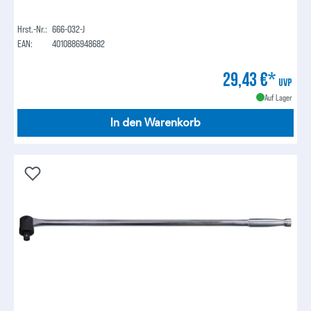
Hrst.-Nr.:
666-032-J
EAN:
4010886948682
29,43 €*
UVP
Auf Lager
In den Warenkorb