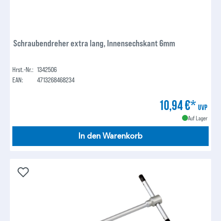
Schraubendreher extra lang, Innensechskant 6mm
Hrst.-Nr.:
1342506
EAN:
4713268468234
10,94 €*
UVP
Auf Lager
In den Warenkorb