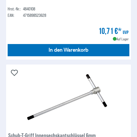
Hrst.-Nr.:
4840108
EAN:
4715898523628
10,71 €*
UVP
Auf Lager
In den Warenkorb
Schub-T-Griff Innensechskantschlüssel 6mm