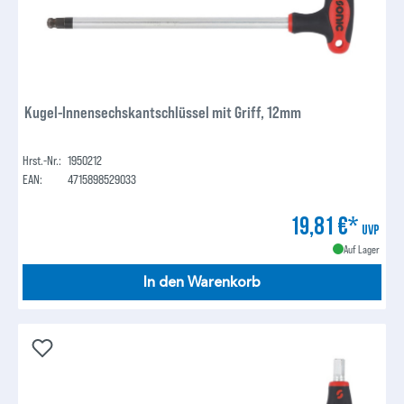
Kugel-Innensechskantschlüssel mit Griff, 12mm
Hrst.-Nr.:
1950212
EAN:
4715898529033
19,81 €*
UVP
Auf Lager
In den Warenkorb