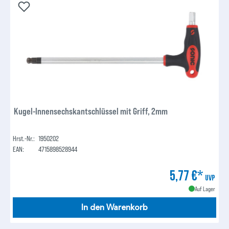
Kugel-Innensechskantschlüssel mit Griff, 2mm
Hrst.-Nr.:
1950202
EAN:
4715898528944
5,77 €*
UVP
Auf Lager
In den Warenkorb