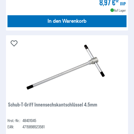
8,97 €*
UVP
Auf Lager
In den Warenkorb
Schub-T-Griff Innensechskantschlüssel 4.5mm
Hrst.-Nr.:
48401045
EAN:
4715898523581