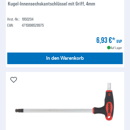
Kugel-Innensechskantschlüssel mit Griff, 4mm
Hrst.-Nr.:
1950204
EAN:
4715898528975
6,93 €*
UVP
Auf Lager
In den Warenkorb