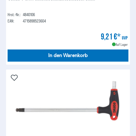
Hrst.-Nr.:
4840106
EAN:
4715898523604
9,21 €*
UVP
Auf Lager
In den Warenkorb