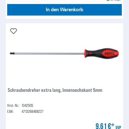
In den Warenkorb
Schraubendreher extra lang, Innensechskant 5mm
Hrst.-Nr.:
1342505
EAN:
4713268468227
9,61 €*
UVP