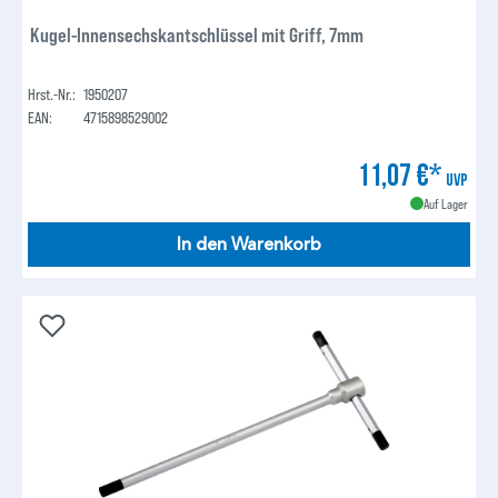
Kugel-Innensechskantschlüssel mit Griff, 7mm
Hrst.-Nr.:
1950207
EAN:
4715898529002
11,07 €*
UVP
Auf Lager
In den Warenkorb