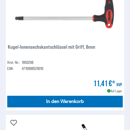
Kugel-Innensechskantschlüssel mit Griff, 8mm
Hrst.-Nr.:
1950208
EAN:
4715898529019
11,41 €*
UVP
Auf Lager
In den Warenkorb