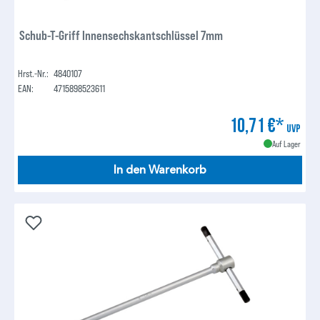
Schub-T-Griff Innensechskantschlüssel 7mm
Hrst.-Nr.:
4840107
EAN:
4715898523611
10,71 €*
UVP
Auf Lager
In den Warenkorb