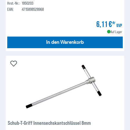
Hrst.-Nr.:
1950203
EAN:
4715898528968
6,11 €*
UVP
Auf Lager
In den Warenkorb
Schub-T-Griff Innensechskantschlüssel 8mm