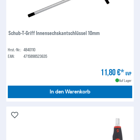
Schub-T-Griff Innensechskantschlüssel 10mm
Hrst.-Nr.:
4840110
EAN:
4715898523635
11,80 €*
UVP
Auf Lager
In den Warenkorb