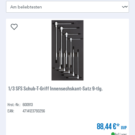
1/3 SFS Schub-T-Griff Innensechskant-Satz 9-tlg.
Hrst.-Nr.:
600913
EAN:
4714123793256
88,44 €*
UVP
Auf Lager