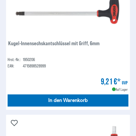
Kugel-Innensechskantschlüssel mit Griff, 6mm
Hrst.-Nr.:
1950206
EAN:
4715898528999
9,21 €*
UVP
Auf Lager
In den Warenkorb