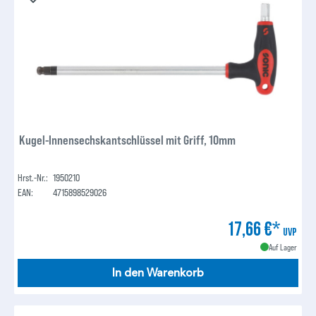
Kugel-Innensechskantschlüssel mit Griff, 10mm
Hrst.-Nr.:
1950210
EAN:
4715898529026
17,66 €*
UVP
Auf Lager
In den Warenkorb