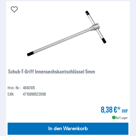
Schub-T-Griff Innensechskantschlüssel 5mm
Hrst.-Nr.:
4840105
EAN:
4715898523598
8,38 €*
UVP
Auf Lager
In den Warenkorb