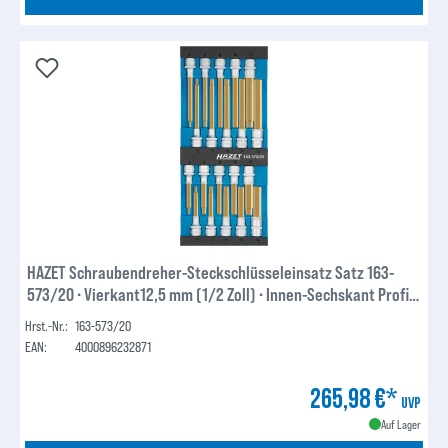
HAZET Schraubendreher-Steckschlüsseleinsatz Satz 163-
573/20 ∙ Vierkant12,5 mm (1/2 Zoll) ∙ Innen-Sechskant Profil ∙
4 – 14 ∙ Anzahl Werkzeuge: 20
Hrst.-Nr.:
163-573/20
EAN:
4000896232871
265,98 €*
UVP
Auf Lager