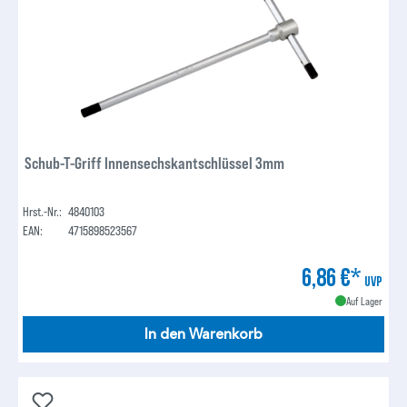
Schub-T-Griff Innensechskantschlüssel 3mm
Hrst.-Nr.:
4840103
EAN:
4715898523567
6,86 €*
UVP
Auf Lager
In den Warenkorb