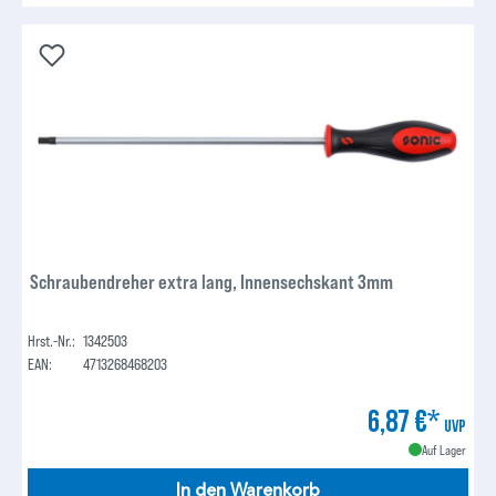
Schraubendreher extra lang, Innensechskant 3mm
Hrst.-Nr.:
1342503
EAN:
4713268468203
6,87 €*
UVP
Auf Lager
In den Warenkorb