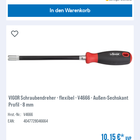
In den Warenkorb
VIGOR Schraubendreher ∙ flexibel ∙ V4666 ∙ Außen-Sechskant
Profil ∙ 8 mm
Hrst.-Nr.:
V4666
EAN:
4047728046664
10,15 €*
UVP