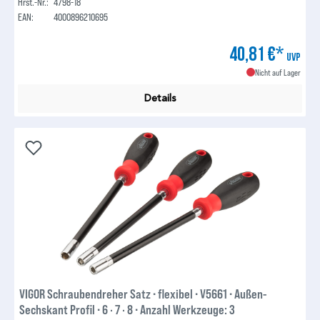
Hrst.-Nr.:
4798-18
EAN:
4000896210695
40,81 €*
UVP
Nicht auf Lager
Details
VIGOR Schraubendreher Satz ∙ flexibel ∙ V5661 ∙ Außen-
Sechskant Profil ∙ 6 · 7 · 8 ∙ Anzahl Werkzeuge: 3