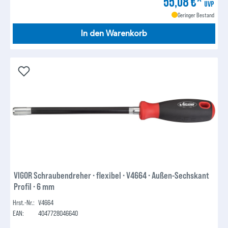
55,08 €*
UVP
Geringer Bestand
In den Warenkorb
VIGOR Schraubendreher ∙ flexibel ∙ V4664 ∙ Außen-Sechskant
Profil ∙ 6 mm
Hrst.-Nr.:
V4664
EAN:
4047728046640