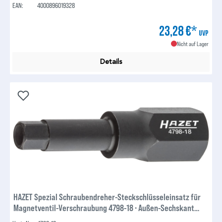
EAN:
4000896019328
23,28 €*
UVP
Nicht auf Lager
Details
HAZET Spezial Schraubendreher-Steckschlüsseleinsatz für
Magnetventil-Verschraubung 4798-18 ∙ Außen-Sechskant
19 mm ∙ Innen-Sechskant Profil ∙ 10 mm