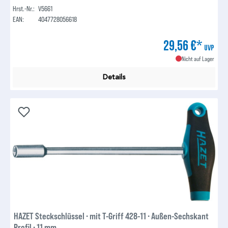
Hrst.-Nr.:
V5661
EAN:
4047728056618
29,56 €*
UVP
Nicht auf Lager
Details
HAZET Steckschlüssel ∙ mit T-Griff 428-11 ∙ Außen-Sechskant
Profil ∙ 11 mm