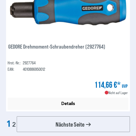
GEDORE Drehmoment-Schraubendreher (2927764)
Hrst.-Nr.:
2927764
EAN:
4010886950012
114,66 €*
UVP
Nicht auf Lager
Details
1
Nächste Seite
2