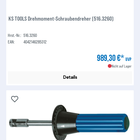
KS TOOLS Drehmoment-Schraubendreher (516.3260)
Hrst.-Nr.:
516.3260
EAN:
4042146285312
989,30 €*
UVP
Nicht auf Lager
Details