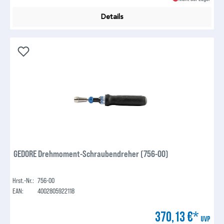
Details
GEDORE Drehmoment-Schraubendreher (756-00)
Hrst.-Nr.:
756-00
EAN:
4002805922118
370,13 €*
UVP