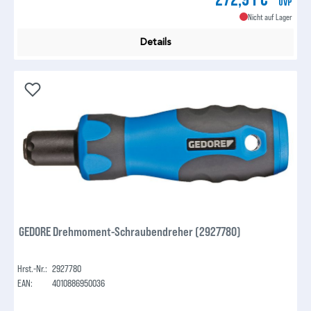
UVP
Nicht auf Lager
Details
GEDORE Drehmoment-Schraubendreher (2927780)
Hrst.-Nr.:
2927780
EAN:
4010886950036