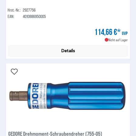
Hrst.-Nr.:
2927756
EAN:
4010886950005
114,66 €*
UVP
Nicht auf Lager
Details
GEDORE Drehmoment-Schraubendreher (755-05)