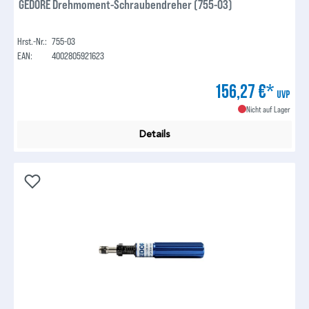
GEDORE Drehmoment-Schraubendreher (755-03)
Hrst.-Nr.:
755-03
EAN:
4002805921623
156,27 €*
UVP
Nicht auf Lager
Details