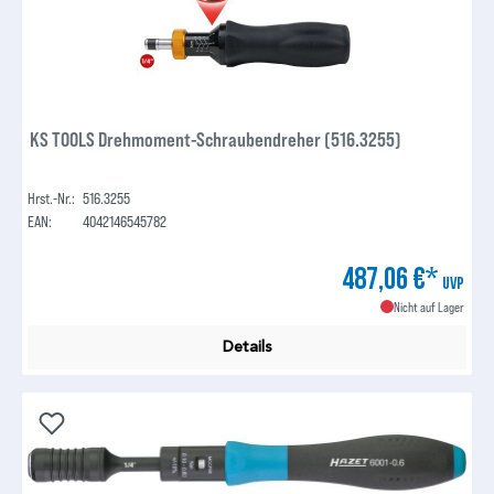
KS TOOLS Drehmoment-Schraubendreher (516.3255)
Hrst.-Nr.:
516.3255
EAN:
4042146545782
487,06 €*
UVP
Nicht auf Lager
Details