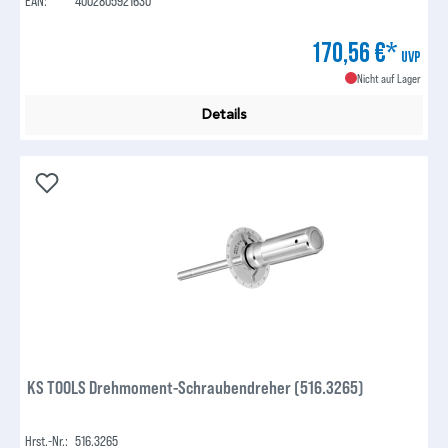
EAN:
4002805921630
170,56 €*
UVP
Nicht auf Lager
Details
KS TOOLS Drehmoment-Schraubendreher (516.3265)
Hrst.-Nr.:
516.3265