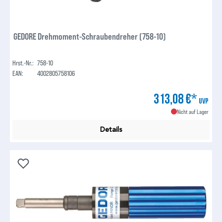
GEDORE Drehmoment-Schraubendreher (758-10)
Hrst.-Nr.:
758-10
EAN:
4002805758106
313,08 €*
UVP
Nicht auf Lager
Details