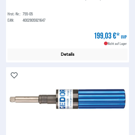
Hrst.-Nr.:
755-05
EAN:
4002805921647
199,03 €*
UVP
Nicht auf Lager
Details