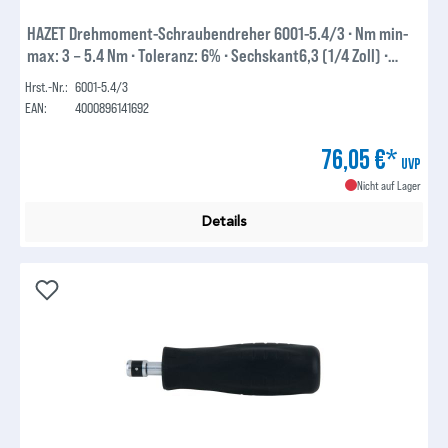
HAZET Drehmoment-Schraubendreher 6001-5.4/3 ∙ Nm min-
max: 3 – 5.4 Nm ∙ Toleranz: 6% ∙ Sechskant6,3 (1/4 Zoll) ∙
Anzahl Werkzeuge: 3
Hrst.-Nr.:
6001-5.4/3
EAN:
4000896141692
76,05 €*
UVP
Nicht auf Lager
Details