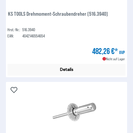
KS TOOLS Drehmoment-Schraubendreher (516.3940)
Hrst.-Nr.:
516.3940
EAN:
4042146554654
482,26 €*
UVP
Nicht auf Lager
Details