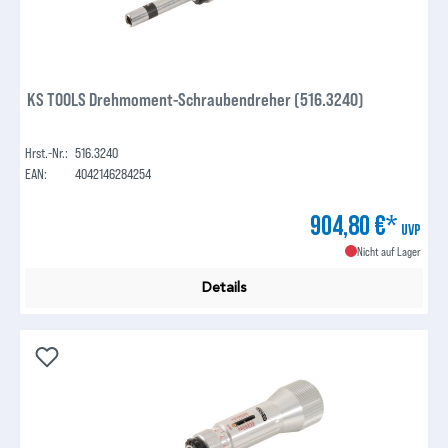
KS TOOLS Drehmoment-Schraubendreher (516.3240)
Hrst.-Nr.:
516.3240
EAN:
4042146284254
904,80 €*
UVP
Nicht auf Lager
Details