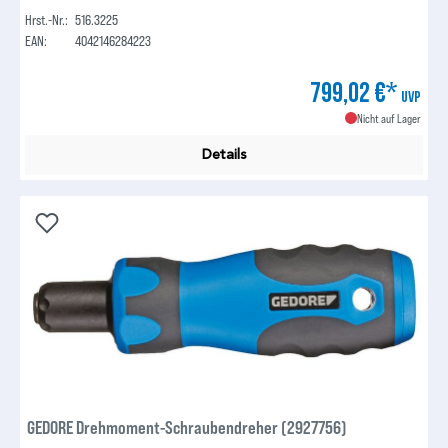
Hrst.-Nr.:
516.3225
EAN:
4042146284223
799,02 €*
UVP
Nicht auf Lager
Details
GEDORE Drehmoment-Schraubendreher (2927756)