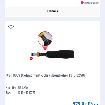
Nicht auf Lager
Details
KS TOOLS Drehmoment-Schraubendreher (516.3250)
Hrst.-Nr.:
516.3250
EAN:
4042146545775
272,91 €*