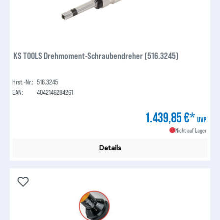
KS TOOLS Drehmoment-Schraubendreher (516.3245)
Hrst.-Nr.:
516.3245
EAN:
4042146284261
1.439,85 €*
UVP
Nicht auf Lager
Details