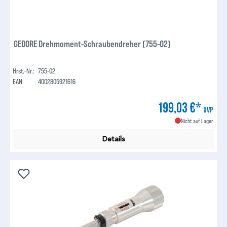
GEDORE Drehmoment-Schraubendreher (755-02)
Hrst.-Nr.:
755-02
EAN:
4002805921616
199,03 €*
UVP
Nicht auf Lager
Details