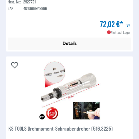
Hrst.-Nr.:
2927721
EAN:
4010886949986
72,02 €*
UVP
Nicht auf Lager
Details
KS TOOLS Drehmoment-Schraubendreher (516.3225)