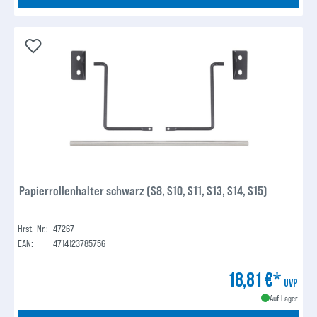
Papierrollenhalter schwarz (S8, S10, S11, S13, S14, S15)
Hrst.-Nr.:
47267
EAN:
4714123785756
18,81 €*
UVP
Auf Lager