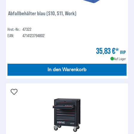
Abfallbehälter blau (S10, S11, Work)
Hrst.-Nr.:
47322
EAN:
4714123794802
35,83 €*
UVP
Auf Lager
In den Warenkorb