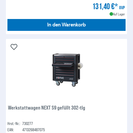
131,40 €*
UVP
Auf Lager
In den Warenkorb
Werkstattwagen NEXT S9 gefüllt 302-tlg
Hrst.-Nr.:
730277
EAN:
4713268487075