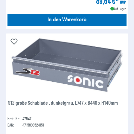
89,64 €*
UVP
Auf Lager
In den Warenkorb
S12 große Schublade , dunkelgrau, L747 x B440 x H140mm
Hrst.-Nr.:
47547
EAN:
4715898524151