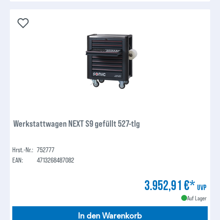
Werkstattwagen NEXT S9 gefüllt 527-tlg
Hrst.-Nr.:
752777
EAN:
4713268487082
3.952,91 €*
UVP
Auf Lager
In den Warenkorb