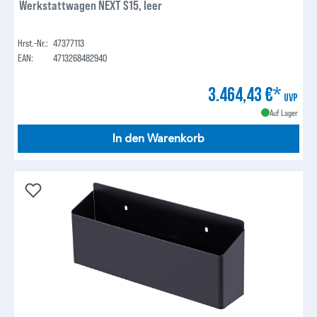
Werkstattwagen NEXT S15, leer
Hrst.-Nr.:
47377113
EAN:
4713268482940
3.464,43 €*
UVP
Auf Lager
In den Warenkorb