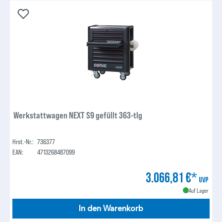
Werkstattwagen NEXT S9 gefüllt 363-tlg
Hrst.-Nr.:
736377
EAN:
4713268487099
3.066,81 €*
UVP
Auf Lager
In den Warenkorb