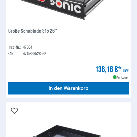
Große Schublade S15 26''
Hrst.-Nr.:
47604
EAN:
4715898528562
136,16 €*
UVP
Auf Lager
In den Warenkorb