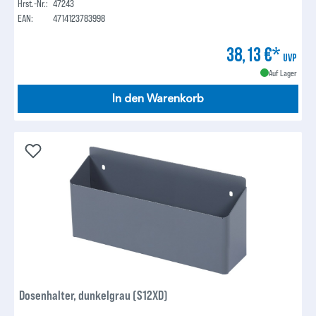
Hrst.-Nr.:
47243
EAN:
4714123783998
38,13 €*
UVP
Auf Lager
In den Warenkorb
Dosenhalter, dunkelgrau (S12XD)