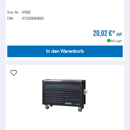
Hrst.-Nr.:
47666
EAN:
4713268464663
20,02 €*
UVP
Auf Lager
In den Warenkorb