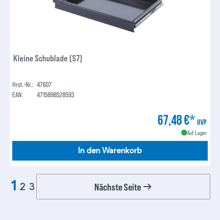
Kleine Schublade (S7)
Hrst.-Nr.:
47607
EAN:
4715898528593
67,48 €*
UVP
Auf Lager
In den Warenkorb
1
Nächste Seite
2
3