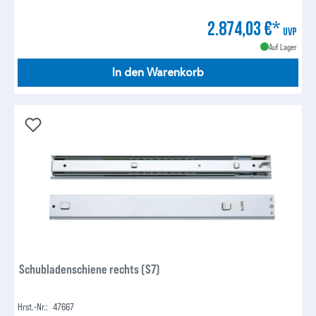
2.874,03 €*
UVP
Auf Lager
In den Warenkorb
Schubladenschiene rechts (S7)
Hrst.-Nr.:
47667