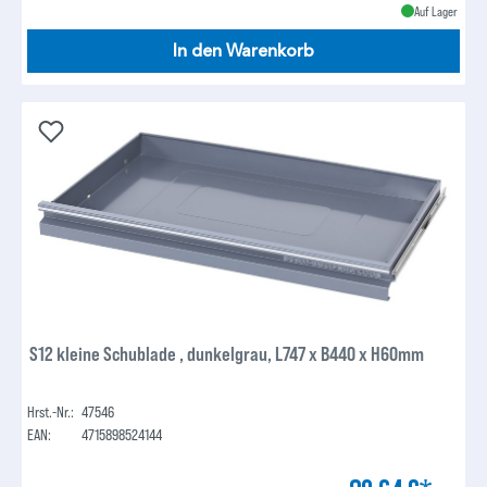
Auf Lager
In den Warenkorb
S12 kleine Schublade , dunkelgrau, L747 x B440 x H60mm
Hrst.-Nr.:
47546
EAN:
4715898524144