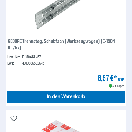
GEDORE Trennsteg, Schubfach (Werkzeugwagen) (E-1504
KL/57)
Hrst.-Nr.:
E-1504 KL/57
EAN:
4010886532645
8,57 €*
UVP
Auf Lager
In den Warenkorb