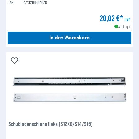
EAN:
4713268464670
20,02 €*
UVP
Auf Lager
In den Warenkorb
Schubladenschiene links (S12XD/S14/S15)