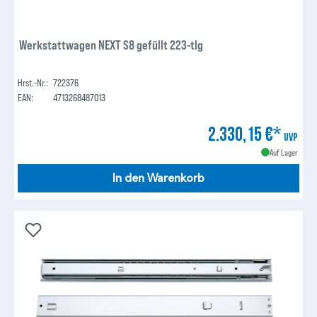
Werkstattwagen NEXT S8 gefüllt 223-tlg
Hrst.-Nr.:
722376
EAN:
4713268487013
2.330,15 €*
UVP
Auf Lager
In den Warenkorb