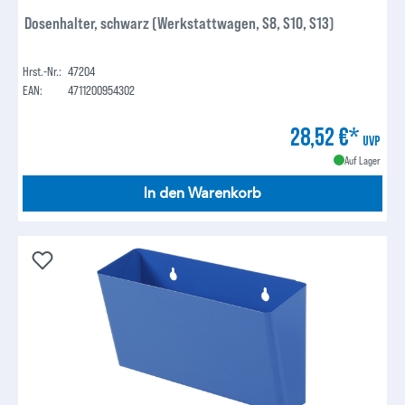
Dosenhalter, schwarz (Werkstattwagen, S8, S10, S13)
Hrst.-Nr.:
47204
EAN:
4711200954302
28,52 €*
UVP
Auf Lager
In den Warenkorb