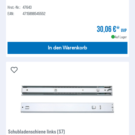
Hrst.-Nr.:
47643
EAN:
4715898545552
30,06 €*
UVP
Auf Lager
In den Warenkorb
Schubladenschiene links (S7)