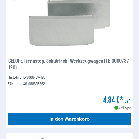
GEDORE Trennsteg, Schubfach (Werkzeugwagen) (E-3000/37-
120)
Hrst.-Nr.:
E-3000/37-120
EAN:
4010886532621
4,84 €*
UVP
Auf Lager
In den Warenkorb