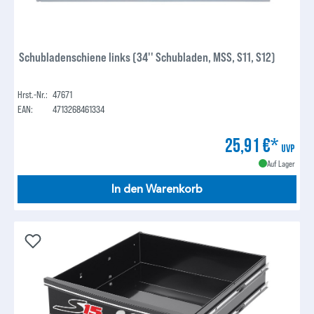
Schubladenschiene links (34'' Schubladen, MSS, S11, S12)
Hrst.-Nr.:
47671
EAN:
4713268461334
25,91 €*
UVP
Auf Lager
In den Warenkorb