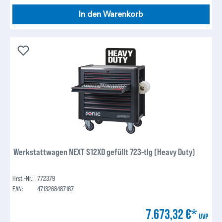
In den Warenkorb
Werkstattwagen NEXT S12XD gefüllt 723-tlg (Heavy Duty)
Hrst.-Nr.:
772379
EAN:
4713268487167
7.673,32 €*
UVP