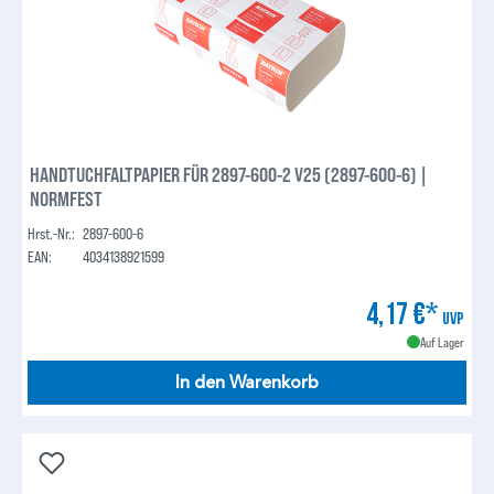
HANDTUCHFALTPAPIER FÜR 2897-600-2 V25 (2897-600-6) |
NORMFEST
Hrst.-Nr.:
2897-600-6
EAN:
4034138921599
4,17 €*
UVP
Auf Lager
In den Warenkorb