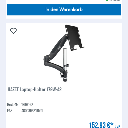
In den Warenkorb
HAZET Laptop-Halter 179W-42
Hrst.-Nr.:
179W-42
EAN:
4000896219551
152,93 €*
UVP