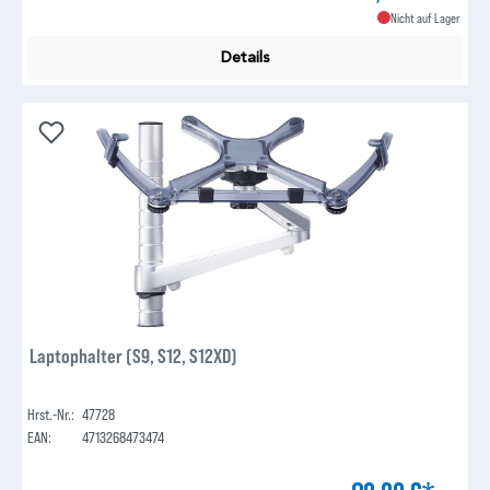
Nicht auf Lager
Details
Laptophalter (S9, S12, S12XD)
Hrst.-Nr.:
47728
EAN:
4713268473474