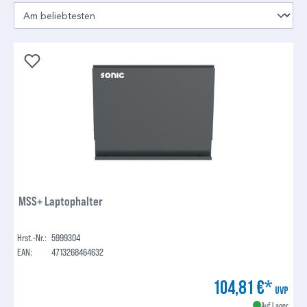
MSS+ Laptophalter
Hrst.-Nr.:
5999304
EAN:
4713268464632
104,81 €*
UVP
Auf Lager