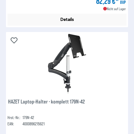
82,29 €*
UVP
Nicht auf Lager
Details
HAZET Laptop-Halter ∙ komplett 179N-42
Hrst.-Nr.:
179N-42
EAN:
4000896215621