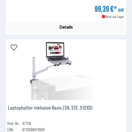
99,39 €*
UVP
Nicht auf Lager
Details
Laptophalter inklusive Basis (S9, S12, S12XD)
Hrst.-Nr.:
47728
EAN:
4713268473504