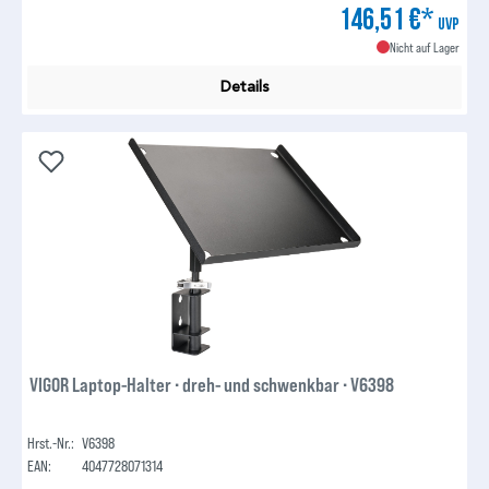
146,51 €*
UVP
Nicht auf Lager
Details
VIGOR Laptop-Halter ∙ dreh- und schwenkbar ∙ V6398
Hrst.-Nr.:
V6398
EAN:
4047728071314