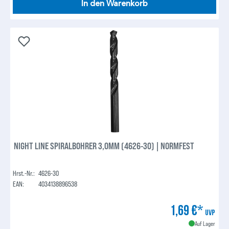
In den Warenkorb
NIGHT LINE SPIRALBOHRER 3,0MM (4626-30) | NORMFEST
Hrst.-Nr.:
4626-30
EAN:
4034138896538
1,69 €*
UVP
Auf Lager