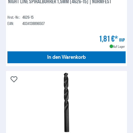
NIGHT LINE SPIRALBOHRER 1,5MM (4626-15) | NORMFEST
Hrst.-Nr.:
4626-15
EAN:
4034138896507
1,81 €*
UVP
Auf Lager
In den Warenkorb