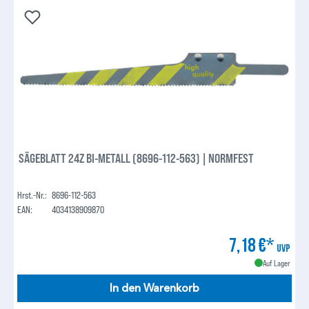
SÄGEBLATT 24Z BI-METALL (8696-112-563) | NORMFEST
Hrst.-Nr.:
8696-112-563
EAN:
4034138909870
7,18 €*
UVP
Auf Lager
In den Warenkorb