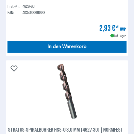
Hrst.-Nr.:
4626-60
EAN:
4034138896668
2,93 €*
UVP
Auf Lager
In den Warenkorb
STRATUS-SPIRALBOHRER HSS-O 3,0 MM (4627-30) | NORMFEST