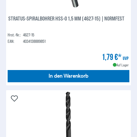
STRATUS-SPIRALBOHRER HSS-O 1,5 MM (4627-15) | NORMFEST
Hrst.-Nr.:
4627-15
EAN:
4034138889851
1,79 €*
UVP
Auf Lager
In den Warenkorb