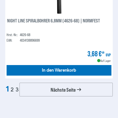
NIGHT LINE SPIRALBOHRER 6,8MM (4626-68) | NORMFEST
Hrst.-Nr.:
4626-68
EAN:
4034138896699
3,68 €*
UVP
Auf Lager
In den Warenkorb
1
Nächste Seite
2
3