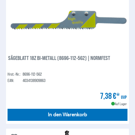
SÄGEBLATT 18Z BI-METALL (8696-112-562) | NORMFEST
Hrst.-Nr.:
8696-112-562
EAN:
4034138909863
7,38 €*
UVP
Auf Lager
In den Warenkorb