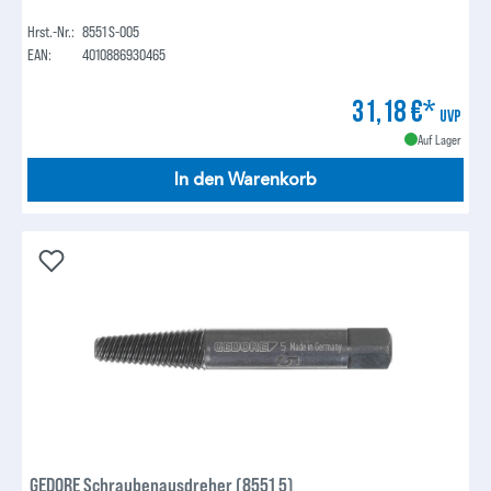
Hrst.-Nr.:
8551 S-005
EAN:
4010886930465
31,18 €*
UVP
Auf Lager
In den Warenkorb
GEDORE Schraubenausdreher (8551 5)