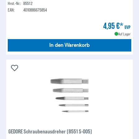
Hrst.-Nr.:
8551 2
EAN:
4010886675854
4,95 €*
UVP
Auf Lager
In den Warenkorb
GEDORE Schraubenausdreher (8551 S-005)