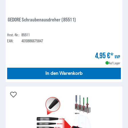
GEDORE Schraubenausdreher (8551 1)
Hrst.-Nr.:
8551 1
EAN:
4010886675847
4,95 €*
UVP
Auf Lager
In den Warenkorb