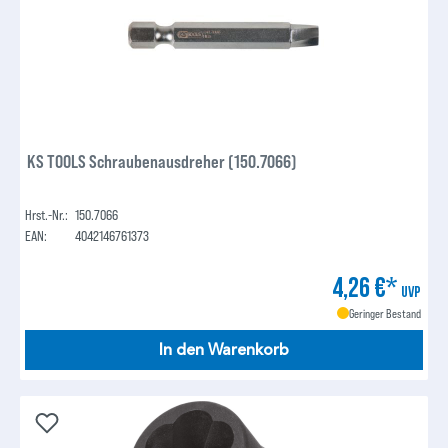
KS TOOLS Schraubenausdreher (150.7066)
Hrst.-Nr.:
150.7066
EAN:
4042146761373
4,26 €*
UVP
Geringer Bestand
In den Warenkorb