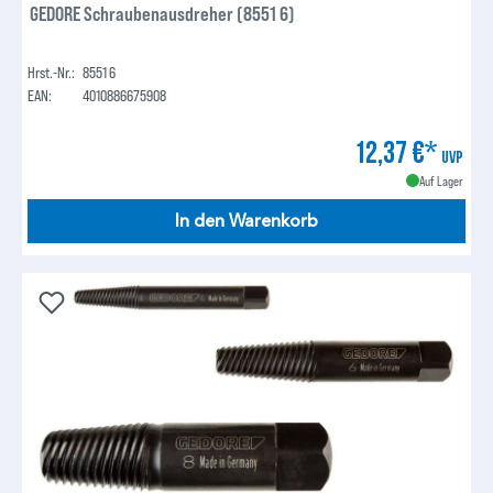
GEDORE Schraubenausdreher (8551 6)
Hrst.-Nr.:
8551 6
EAN:
4010886675908
12,37 €*
UVP
Auf Lager
In den Warenkorb