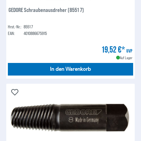
GEDORE Schraubenausdreher (8551 7)
Hrst.-Nr.:
8551 7
EAN:
4010886675915
19,52 €*
UVP
Auf Lager
In den Warenkorb