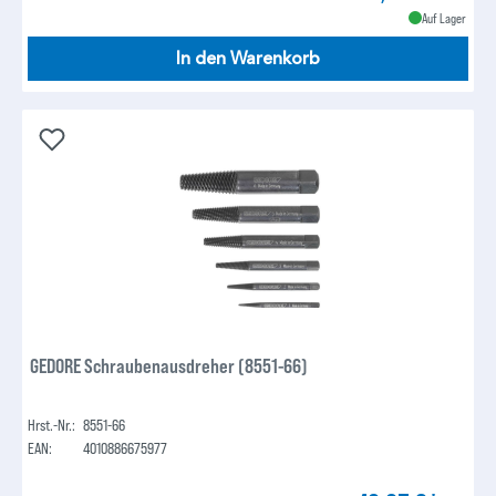
Auf Lager
In den Warenkorb
GEDORE Schraubenausdreher (8551-66)
Hrst.-Nr.:
8551-66
EAN:
4010886675977