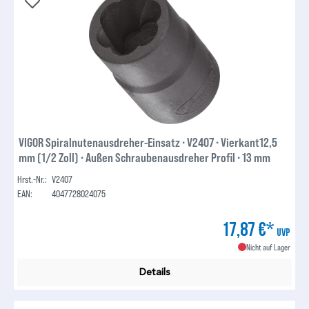
VIGOR Spiralnutenausdreher-Einsatz ∙ V2407 ∙ Vierkant12,5
mm (1/2 Zoll) ∙ Außen Schraubenausdreher Profil ∙ 13 mm
Hrst.-Nr.:
V2407
EAN:
4047728024075
17,87 €*
UVP
Nicht auf Lager
Details