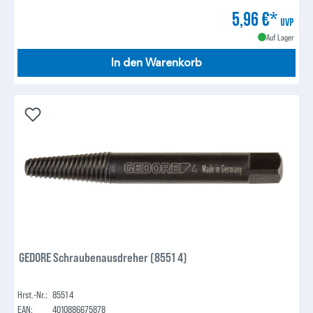
5,96 €*
UVP
Auf Lager
In den Warenkorb
GEDORE Schraubenausdreher (8551 4)
Hrst.-Nr.:
8551 4
EAN:
4010886675878