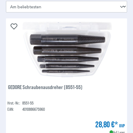
GEDORE Schraubenausdreher (8551-55)
Hrst.-Nr.:
8551-55
EAN:
4010886675960
28,80 €*
UVP
Auf Lager