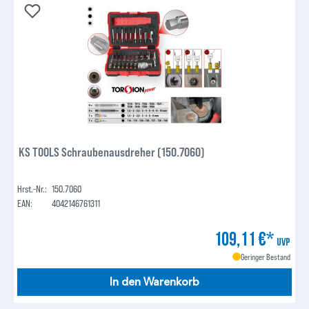
KS TOOLS Schraubenausdreher (150.7060)
Hrst.-Nr.:
150.7060
EAN:
4042146761311
109,11 €*
UVP
Geringer Bestand
In den Warenkorb