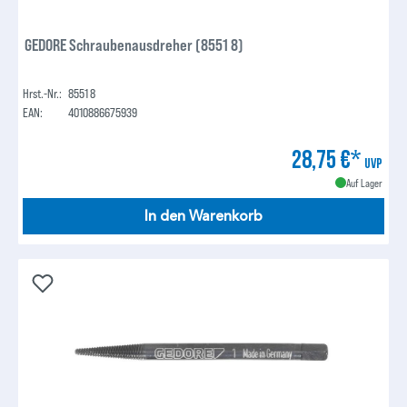
GEDORE Schraubenausdreher (8551 8)
Hrst.-Nr.:
8551 8
EAN:
4010886675939
28,75 €*
UVP
Auf Lager
In den Warenkorb