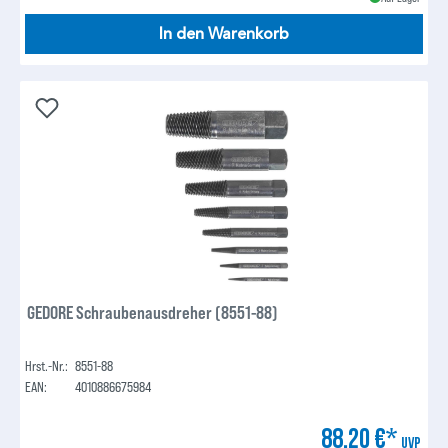
In den Warenkorb
GEDORE Schraubenausdreher (8551-88)
Hrst.-Nr.:
8551-88
EAN:
4010886675984
88,20 €*
UVP