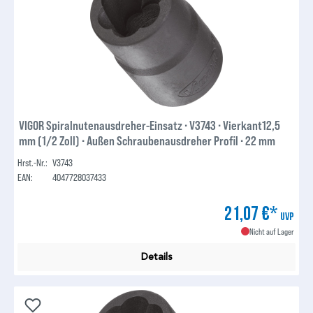
VIGOR Spiralnutenausdreher-Einsatz ∙ V3743 ∙ Vierkant12,5
mm (1/2 Zoll) ∙ Außen Schraubenausdreher Profil ∙ 22 mm
Hrst.-Nr.:
V3743
EAN:
4047728037433
21,07 €*
UVP
Nicht auf Lager
Details