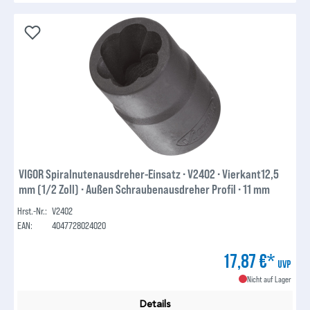
VIGOR Spiralnutenausdreher-Einsatz ∙ V2402 ∙ Vierkant12,5
mm (1/2 Zoll) ∙ Außen Schraubenausdreher Profil ∙ 11 mm
Hrst.-Nr.:
V2402
EAN:
4047728024020
17,87 €*
UVP
Nicht auf Lager
Details