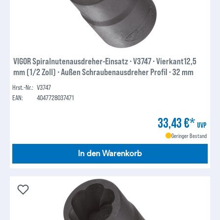
VIGOR Spiralnutenausdreher-Einsatz ∙ V3747 ∙ Vierkant12,5
mm (1/2 Zoll) ∙ Außen Schraubenausdreher Profil ∙ 32 mm
Hrst.-Nr.:
V3747
EAN:
4047728037471
33,43 €*
UVP
Geringer Bestand
In den Warenkorb