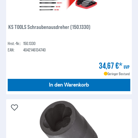
KS TOOLS Schraubenausdreher (150.1330)
Hrst.-Nr.:
150.1330
EAN:
4042146134740
34,67 €*
UVP
Geringer Bestand
In den Warenkorb