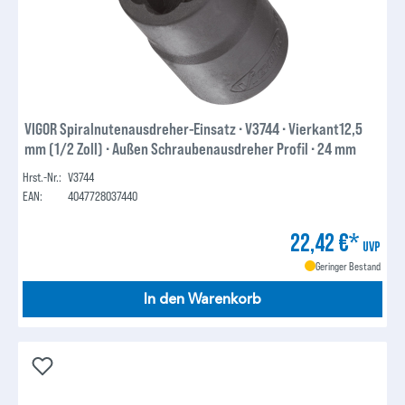
VIGOR Spiralnutenausdreher-Einsatz ∙ V3744 ∙ Vierkant12,5
mm (1/2 Zoll) ∙ Außen Schraubenausdreher Profil ∙ 24 mm
Hrst.-Nr.:
V3744
EAN:
4047728037440
22,42 €*
UVP
Geringer Bestand
In den Warenkorb