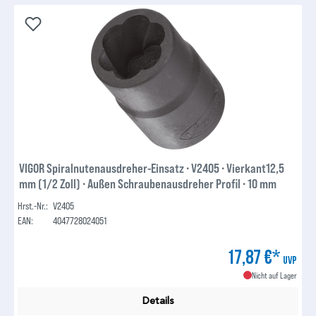
VIGOR Spiralnutenausdreher-Einsatz ∙ V2405 ∙ Vierkant12,5
mm (1/2 Zoll) ∙ Außen Schraubenausdreher Profil ∙ 10 mm
Hrst.-Nr.:
V2405
EAN:
4047728024051
17,87 €*
UVP
Nicht auf Lager
Details