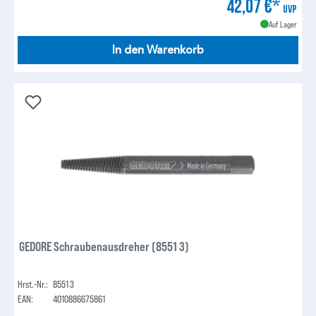
42,07 €*
UVP
Auf Lager
In den Warenkorb
GEDORE Schraubenausdreher (8551 3)
Hrst.-Nr.:
8551 3
EAN:
4010886675861