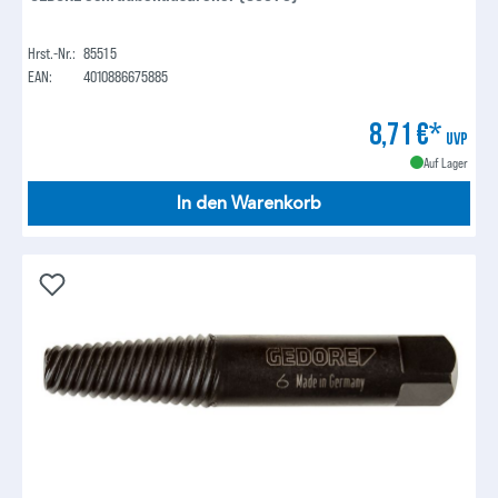
Hrst.-Nr.:
8551 5
EAN:
4010886675885
8,71 €*
UVP
Auf Lager
In den Warenkorb