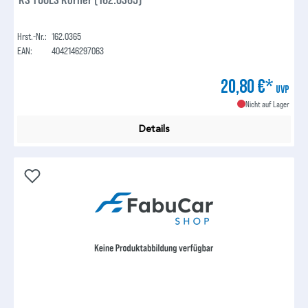
Hrst.-Nr.:
162.0365
EAN:
4042146297063
20,80 €*
UVP
Nicht auf Lager
Details