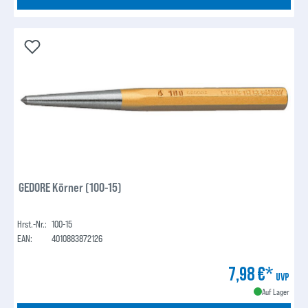
GEDORE Körner (100-15)
Hrst.-Nr.:
100-15
EAN:
4010883872126
7,98 €*
UVP
Auf Lager