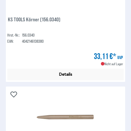
KS TOOLS Körner (156.0340)
Hrst.-Nr.:
156.0340
EAN:
4042146138380
33,11 €*
UVP
Nicht auf Lager
Details