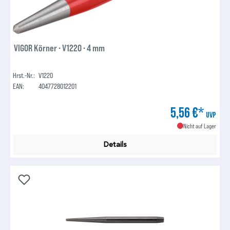
VIGOR Körner ∙ V1220 ∙ 4 mm
Hrst.-Nr.:
V1220
EAN:
4047728012201
5,56 €*
UVP
Nicht auf Lager
Details