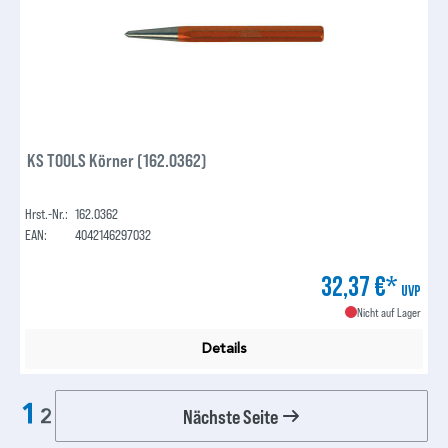
KS TOOLS Körner (162.0362)
Hrst.-Nr.:
162.0362
EAN:
4042146297032
32,37 €*
UVP
Nicht auf Lager
Details
1
Nächste Seite
2