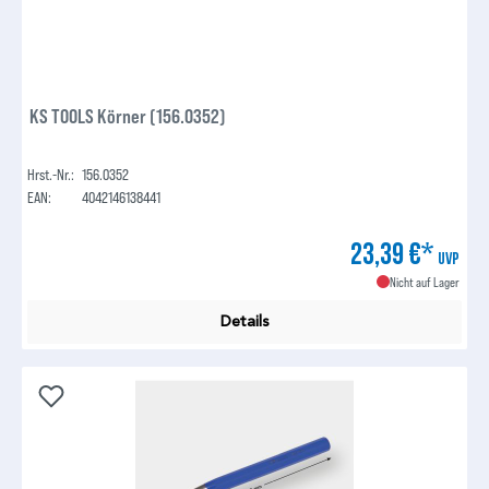
KS TOOLS Körner (156.0352)
Hrst.-Nr.:
156.0352
EAN:
4042146138441
23,39 €*
UVP
Nicht auf Lager
Details