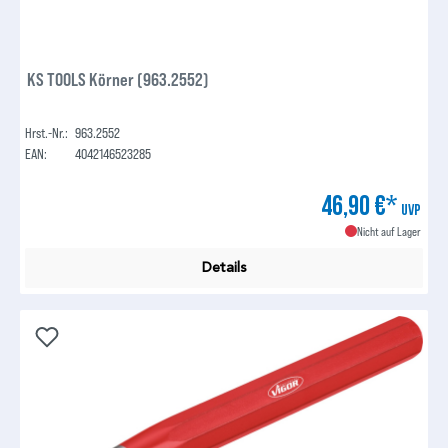
KS TOOLS Körner (963.2552)
Hrst.-Nr.:
963.2552
EAN:
4042146523285
46,90 €*
UVP
Nicht auf Lager
Details