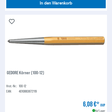
In den Warenkorb
GEDORE Körner (100-12)
Hrst.-Nr.:
100-12
EAN:
4010883872119
6,08 €*
UVP
Auf Lager