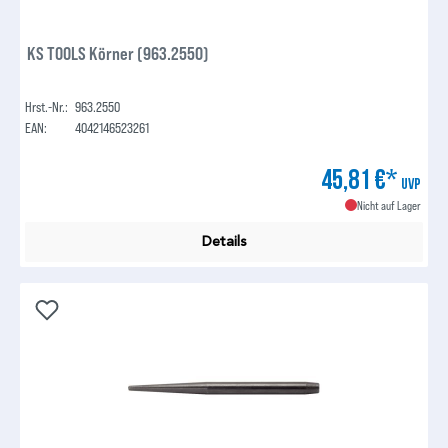
KS TOOLS Körner (963.2550)
Hrst.-Nr.:
963.2550
EAN:
4042146523261
45,81 €*
UVP
Nicht auf Lager
Details