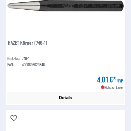
HAZET Körner (746-1)
Hrst.-Nr.:
746-1
EAN:
4000896029846
4,01 €*
UVP
Nicht auf Lager
Details