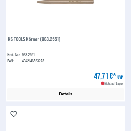
KS TOOLS Körner (963.2551)
Hrst.-Nr.:
963.2551
EAN:
4042146523278
47,71 €*
UVP
Nicht auf Lager
Details