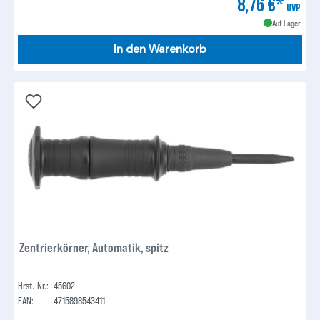
8,76 €*
UVP
Auf Lager
In den Warenkorb
Zentrierkörner, Automatik, spitz
Hrst.-Nr.:
45602
EAN:
4715898543411