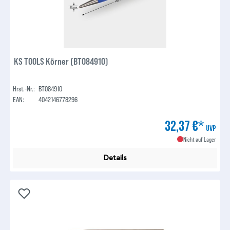
KS TOOLS Körner (BT084910)
Hrst.-Nr.:
BT084910
EAN:
4042146778296
32,37 €*
UVP
Nicht auf Lager
Details