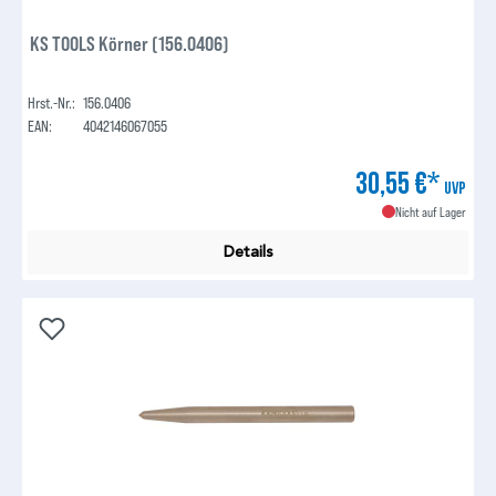
KS TOOLS Körner (156.0406)
Hrst.-Nr.:
156.0406
EAN:
4042146067055
30,55 €*
UVP
Nicht auf Lager
Details