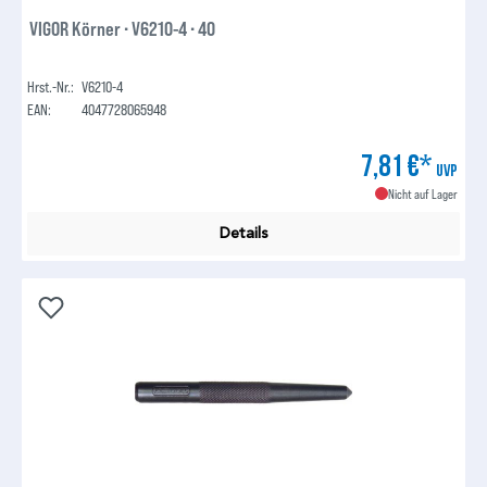
VIGOR Körner ∙ V6210-4 ∙ 40
Hrst.-Nr.:
V6210-4
EAN:
4047728065948
7,81 €*
UVP
Nicht auf Lager
Details